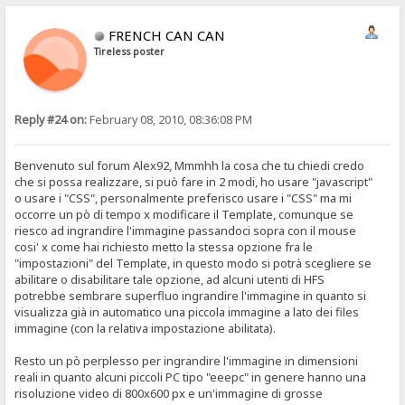
FRENCH CAN CAN
Tireless poster
Reply #24 on:
February 08, 2010, 08:36:08 PM
Benvenuto sul forum Alex92, Mmmhh la cosa che tu chiedi credo
che si possa realizzare, si può fare in 2 modi, ho usare "javascript"
o usare i "CSS", personalmente preferisco usare i "CSS" ma mi
occorre un pò di tempo x modificare il Template, comunque se
riesco ad ingrandire l'immagine passandoci sopra con il mouse
cosi' x come hai richiesto metto la stessa opzione fra le
"impostazioni" del Template, in questo modo si potrà scegliere se
abilitare o disabilitare tale opzione, ad alcuni utenti di HFS
potrebbe sembrare superfluo ingrandire l'immagine in quanto si
visualizza già in automatico una piccola immagine a lato dei files
immagine (con la relativa impostazione abilitata).
Resto un pò perplesso per ingrandire l'immagine in dimensioni
reali in quanto alcuni piccoli PC tipo "eeepc" in genere hanno una
risoluzione video di 800x600 px e un'immagine di grosse