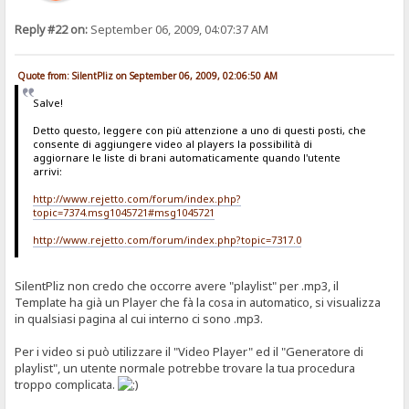
Reply #22 on:
September 06, 2009, 04:07:37 AM
Quote from: SilentPliz on September 06, 2009, 02:06:50 AM
Salve!
Detto questo, leggere con più attenzione a uno di questi posti, che
consente di aggiungere video al players la possibilità di
aggiornare le liste di brani automaticamente quando l'utente
arrivi:
http://www.rejetto.com/forum/index.php?
topic=7374.msg1045721#msg1045721
http://www.rejetto.com/forum/index.php?topic=7317.0
SilentPliz non credo che occorre avere "playlist" per .mp3, il
Template ha già un Player che fà la cosa in automatico, si visualizza
in qualsiasi pagina al cui interno ci sono .mp3.
Per i video si può utilizzare il "Video Player" ed il "Generatore di
playlist", un utente normale potrebbe trovare la tua procedura
troppo complicata.