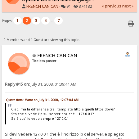
« previous
next »
FRENCH CAN CAN
·
91 ·
374182
1
2
3
4
7
Pages:
...
0 Members and 1 Guest are viewing this topic.
FRENCH CAN CAN
Tireless poster
Reply #15 on:
July 31, 2008, 01:39:44 AM
Quote from: Marco on July 31, 2008, 12:07:04 AM
Ciao, ma la differenza tra i template http e quelli https dov'è?
Sta che si vede l'ip sul server anzichè il 127.0.0.1?
Se è così io vedo sempre 127.0.0.1
Si devi vedere 127.0.0.1 che è l'indirizzo ip del server, e spiegato