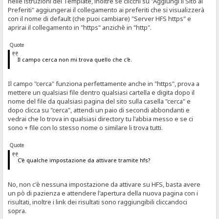
nelle istruzioni del Template, inoltre se clicchi su "Aggiungi il Sito ai
Preferiti" aggiungerai il collegamento ai preferiti che si visualizzerà
con il nome di default (che puoi cambiare) "Server HFS https" e
aprirai il collegamento in "https" anzichè in "http".
Quote
Il campo cerca non mi trova quello che c'è.
Il campo "cerca" funziona perfettamente anche in "https", prova a
mettere un qualsiasi file dentro qualsiasi cartella e digita dopo il
nome del file da qualsiasi pagina del sito sulla casella "cerca" e
dopo clicca su "cerca", attendi un paio di secondi abbondanti e
vedrai che lo trova in qualsiasi directory tu l'abbia messo e se ci
sono + file con lo stesso nome o similare li trova tutti.
Quote
C'è qualche impostazione da attivare tramite hfs?
No, non c'è nessuna impostazione da attivare su HFS, basta avere
un pò di pazienza e attendere l'apertura della nuova pagina con i
risultati, inoltre i link dei risultati sono raggiungibili cliccandoci
sopra.