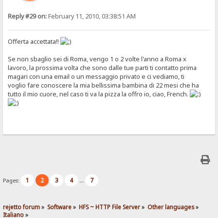
Reply #29 on:
February 11, 2010, 03:38:51 AM
Offerta accettata!!
Se non sbaglio sei di Roma, vengo 1 o 2 volte l'anno a Roma x
lavoro, la prossima volta che sono dalle tue parti ti contatto prima
magari con una email o un messaggio privato e ci vediamo, ti
voglio fare conoscere la mia bellissima bambina di 22 mesi che ha
tutto il mio cuore, nel caso ti va la pizza la offro io, ciao, French.
1
2
3
4
7
Pages:
...
rejetto forum
»
Software
»
HFS ~ HTTP File Server
»
Other languages
»
Italiano
»