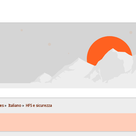
es
»
Italiano
»
HFS e sicurezza