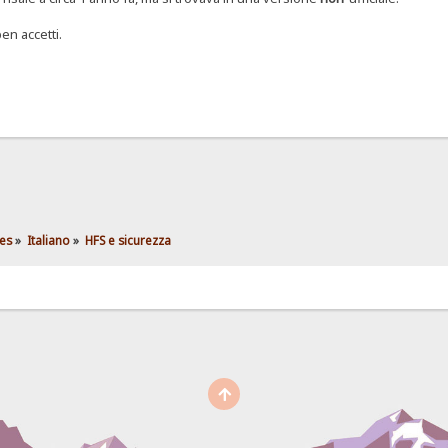
en accetti.
es
»
Italiano
»
HFS e sicurezza