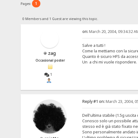
1
Pages:
0 Members and 1 Guest are viewing this topic.
on:
March 20, 2004, 09:34:32 A
Salve a tutti !
Come la mettiamo con la sicur
zag
Quanto è sicuro HFS da access
Occasional poster
Un
a chi mi vuole rispondere.
1
Reply #1 on:
March 23, 2004, 0
Dell'ultima stabile (1.5g usci
Conosco solo un possibile atta
stesso ed è già stato fixato nel
Sono personalmente andato in g
L'ultimo problema di sicurezza 