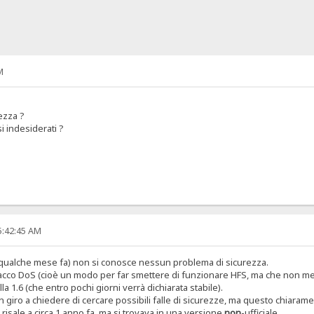
M
ezza ?
i indesiderati ?
5:42:45 AM
ta qualche mese fa) non si conosce nessun problema di sicurezza.
cco DoS (cioè un modo per far smettere di funzionare HFS, ma che non mette a
la 1.6 (che entro pochi giorni verrà dichiarata stabile).
iro a chiedere di cercare possibili falle di sicurezze, ma questo chiarame
risale a circa 1 anno fa, ma si trovava in una versione
non
-ufficiale.