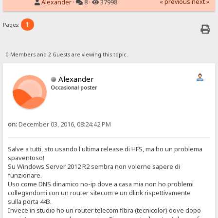
« previous
next »
Alexander
·
8 ·
37998
1
Pages:
0 Members and 2 Guests are viewing this topic.
Alexander
Occasional poster
on:
December 03, 2016, 08:24:42 PM
Salve a tutti, sto usando l'ultima release di HFS, ma ho un problema
spaventoso!
Su Windows Server 2012 R2 sembra non volerne sapere di
funzionare.
Uso come DNS dinamico no-ip dove a casa mia non ho problemi
collegandomi con un router sitecom e un dlink rispettivamente
sulla porta 443.
Invece in studio ho un router telecom fibra (tecnicolor) dove dopo