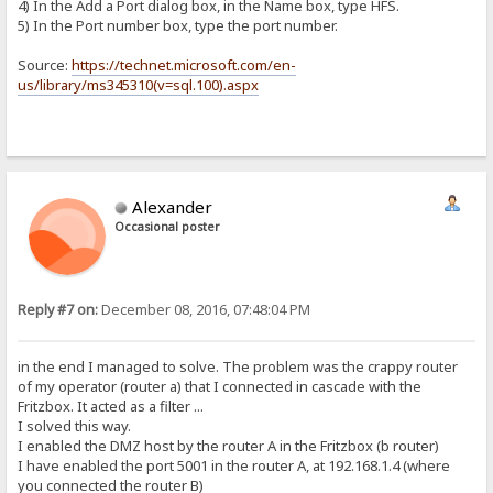
4) In the Add a Port dialog box, in the Name box, type HFS.
5) In the Port number box, type the port number.
Source:
https://technet.microsoft.com/en-
us/library/ms345310(v=sql.100).aspx
Alexander
Occasional poster
Reply #7 on:
December 08, 2016, 07:48:04 PM
in the end I managed to solve. The problem was the crappy router
of my operator (router a) that I connected in cascade with the
Fritzbox. It acted as a filter ...
I solved this way.
I enabled the DMZ host by the router A in the Fritzbox (b router)
I have enabled the port 5001 in the router A, at 192.168.1.4 (where
you connected the router B)