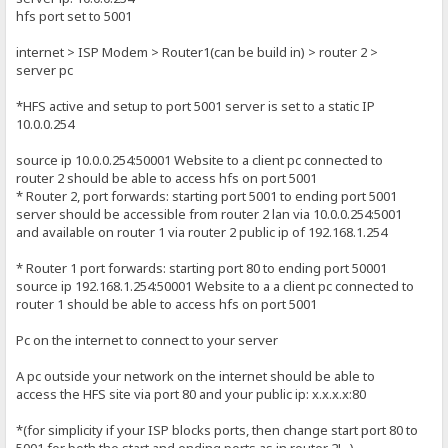
hfs port set to 5001
internet > ISP Modem > Router1(can be build in) > router 2 >
server pc
*HFS active and setup to port 5001 server is set to a static IP
10.0.0.254
source ip 10.0.0.254:50001 Website to a client pc connected to
router 2 should be able to access hfs on port 5001
* Router 2, port forwards: starting port 5001 to ending port 5001
server should be accessible from router 2 lan via 10.0.0.254:5001
and available on router 1 via router 2 public ip of 192.168.1.254
* Router 1 port forwards: starting port 80 to ending port 50001
source ip 192.168.1.254:50001 Website to a a client pc connected to
router 1 should be able to access hfs on port 5001
Pc on the internet to connect to your server
A pc outside your network on the internet should be able to
access the HFS site via port 80 and your public ip: x.x.x.x:80
*(for simplicity if your ISP blocks ports, then change start port 80 to