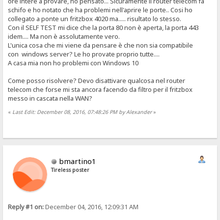
ore intere a provare, ho pensato... Sicuramente il router telecom fa
schifo e ho notato che ha problemi nell'aprire le porte.. Cosi ho
collegato a ponte un fritzbox 4020 ma..... risultato lo stesso.
Con il SELF TEST mi dice che la porta 80 non è aperta, la porta 443
idem.... Ma non è assolutamente vero.
L'unica cosa che mi viene da pensare è che non sia compatibile
con windows server? Le ho provate proprio tutte....
A casa mia non ho problemi con Windows 10
Come posso risolvere? Devo disattivare qualcosa nel router
telecom che forse mi sta ancora facendo da filtro per il fritzbox
messo in cascata nella WAN?
«
Last Edit: December 08, 2016, 07:48:26 PM by Alexander
»
bmartino1
Tireless poster
Reply #1 on:
December 04, 2016, 12:09:31 AM