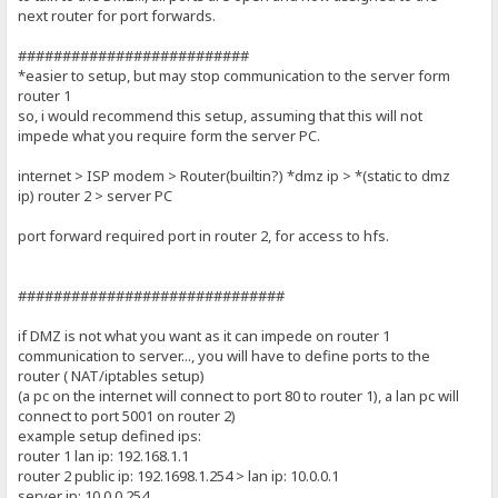
next router for port forwards.
##########################
*easier to setup, but may stop communication to the server form
router 1
so, i would recommend this setup, assuming that this will not
impede what you require form the server PC.
internet > ISP modem > Router(builtin?) *dmz ip > *(static to dmz
ip) router 2 > server PC
port forward required port in router 2, for access to hfs.
##############################
if DMZ is not what you want as it can impede on router 1
communication to server..., you will have to define ports to the
router ( NAT/iptables setup)
(a pc on the internet will connect to port 80 to router 1), a lan pc will
connect to port 5001 on router 2)
example setup defined ips:
router 1 lan ip: 192.168.1.1
router 2 public ip: 192.1698.1.254 > lan ip: 10.0.0.1
server ip: 10.0.0.254