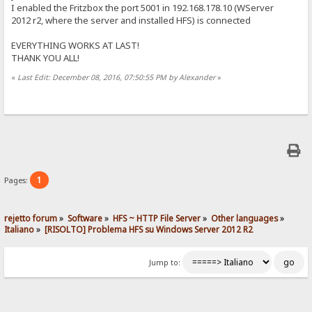
I enabled the Fritzbox the port 5001 in 192.168.178.10 (WServer
2012 r2, where the server and installed HFS) is connected
EVERYTHING WORKS AT LAST!
THANK YOU ALL!
«
Last Edit: December 08, 2016, 07:50:55 PM by Alexander
»
1
Pages:
rejetto forum
»
Software
»
HFS ~ HTTP File Server
»
Other languages
»
Italiano
»
[RISOLTO] Problema HFS su Windows Server 2012 R2
Jump to: