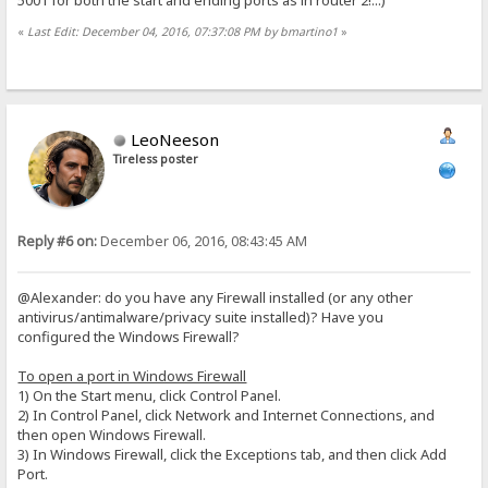
5001 for both the start and ending ports as in router 2!...)
«
Last Edit: December 04, 2016, 07:37:08 PM by bmartino1
»
LeoNeeson
Tireless poster
Reply #6 on:
December 06, 2016, 08:43:45 AM
@Alexander: do you have any Firewall installed (or any other
antivirus/antimalware/privacy suite installed)? Have you
configured the Windows Firewall?
To open a port in Windows Firewall
1) On the Start menu, click Control Panel.
2) In Control Panel, click Network and Internet Connections, and
then open Windows Firewall.
3) In Windows Firewall, click the Exceptions tab, and then click Add
Port.