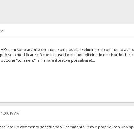
AM
HFS e mi sono accorto che non è più possibile eliminare il commento associato
uò solo modificare ciò che ha inserito ma non eliminarlo (mi ricordo che, c
ttone "comment", eliminare il testo e poi salvare)...
11:22:45 AM
ancellare un commento sostituendo il commento vero e proprio, con uno sp