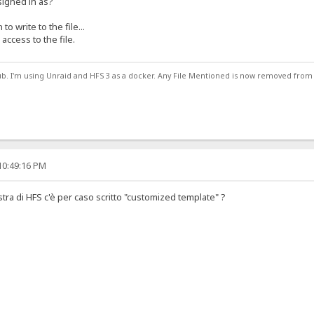
signed in as?
to write to the file...
ccess to the file.
ub. I'm using Unraid and HFS 3 as a docker. Any File Mentioned is now removed from
10:49:16 PM
estra di HFS c'è per caso scritto "customized template" ?