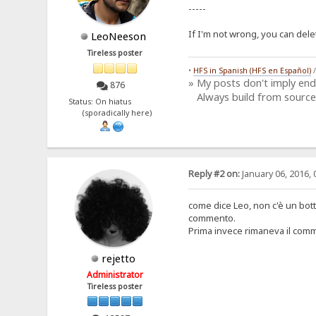
-----
If I'm not wrong, you can del
LeoNeeson
Tireless poster
•
HFS in Spanish (HFS en Español)
» My posts don't imply en
876
Always build from source
Status: On hiatus
(sporadically here)
Reply #2 on:
January 06, 2016, 
come dice Leo, non c'è un botto
commento.
Prima invece rimaneva il com
rejetto
Administrator
Tireless poster