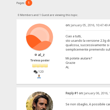
1
Pages:
0 Members and 1 Guest are viewing this topic.
on:
January 05, 2016, 10:47:49 
Ciao a tutti,
sto usando la versione 2.3g di 
qualcosa, successivamente si p
semplicemente premendo sul bo
al_z
Mi potete aiutare?
Tireless poster
Grazie
AL
120
Reply #1 on:
January 06, 2016, 
Se non sbaglio, è possibile c