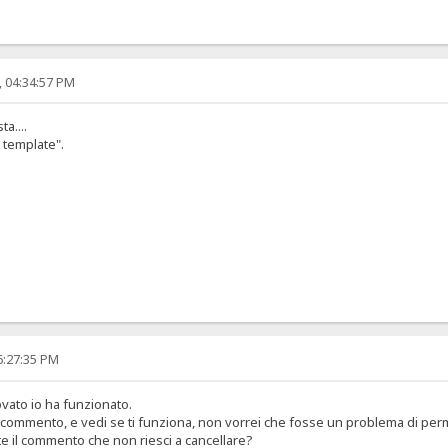
, 04:34:57 PM
ta....
 template".
6:27:35 PM
vato io ha funzionato.
commento, e vedi se ti funziona, non vorrei che fosse un problema di perme
nte il commento che non riesci a cancellare?