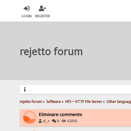
LOGIN
REGISTER
rejetto forum
rejetto forum
»
Software
»
HFS ~ HTTP File Server
»
Other languag
Eliminare commento
al_z
·
8 ·
42898