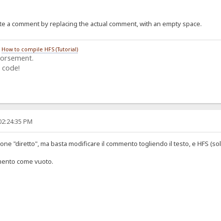
ete a comment by replacing the actual comment, with an empty space.
/
How to compile HFS (Tutorial)
dorsement.
 code!
02:24:35 PM
ne "diretto", ma basta modificare il commento togliendo il testo, e HFS (sol
mento come vuoto.