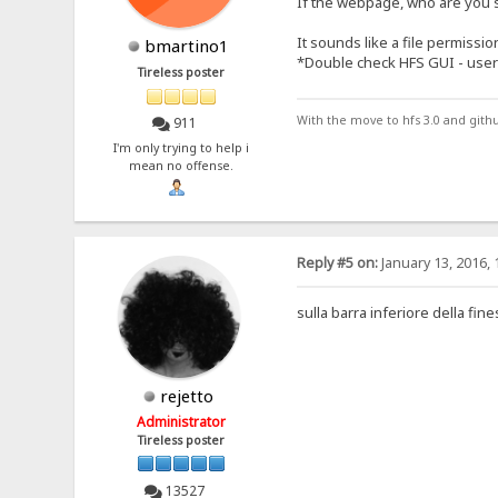
If the webpage, who are you 
It sounds like a file permission 
bmartino1
*Double check HFS GUI - user a
Tireless poster
With the move to hfs 3.0 and gith
911
I'm only trying to help i
mean no offense.
Reply #5 on:
January 13, 2016, 
sulla barra inferiore della fin
rejetto
Administrator
Tireless poster
13527