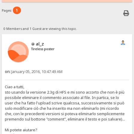
1
Pages:
0 Members and 1 Guest are viewing this topic.
al_z
Tireless poster
on:
January 05, 2016, 10:47:49 AM
Ciao a tutti,
sto usando la versione 2.3g di HFS e mi sono accorto che non è più
possibile eliminare il commento associato al file. In partica, se lo
user che ha fatto l'upload scrive qualcosa, successivamente si può
solo modificare ciò che ha inserito ma non eliminarlo (mi ricordo
che, con le precedenti versioni si poteva eliminarlo semplicemente
premendo sul bottone "comment", eliminare il testo e poi salvare)...
Mi potete aiutare?