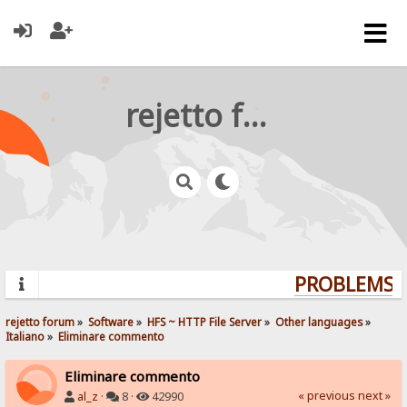
rejetto forum
PROBLEMS? 
rejetto forum
»
Software
»
HFS ~ HTTP File Server
»
Other languages
»
Italiano
»
Eliminare commento
Eliminare commento
« previous
next »
al_z
·
8 ·
42990