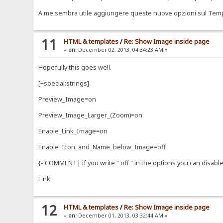
A me sembra utile aggiungere queste nuove opzioni sul Templa
11
HTML & templates
/
Re: Show Image inside page
«
on:
December 02, 2013, 04:34:23 AM »
Hopefully this goes well.
[+special:strings]
Preview_Image=on
Preview_Image_Larger_(Zoom)=on
Enable_Link_Image=on
Enable_Icon_and_Name_below_Image=off
{- COMMENT| if you write " off " in the options you can disable
Link:
12
HTML & templates
/
Re: Show Image inside page
«
on:
December 01, 2013, 03:32:44 AM »