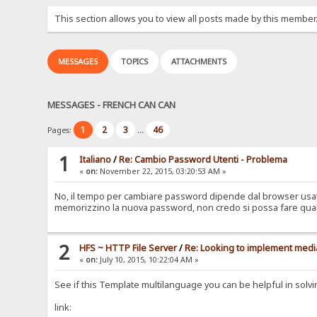
This section allows you to view all posts made by this member
MESSAGES
TOPICS
ATTACHMENTS
MESSAGES - FRENCH CAN CAN
1
2
3
46
Pages:
...
1
Italiano
/
Re: Cambio Password Utenti - Problema
«
on:
November 22, 2015, 03:20:53 AM »
No, il tempo per cambiare password dipende dal browser usato
memorizzino la nuova password, non credo si possa fare qualc
2
HFS ~ HTTP File Server
/
Re: Looking to implement medi
«
on:
July 10, 2015, 10:22:04 AM »
See if this Template multilanguage you can be helpful in solv
link: