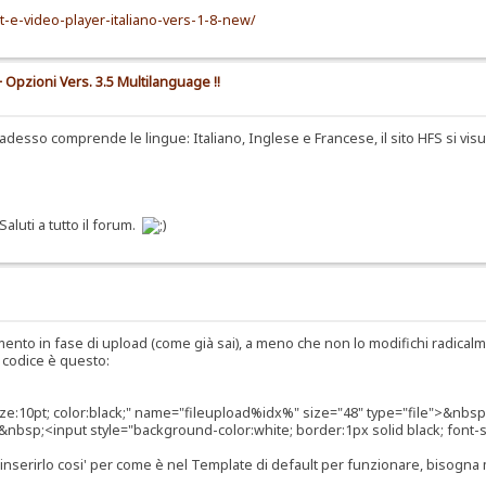
t-e-video-player-italiano-vers-1-8-new/
 Opzioni Vers. 3.5 Multilanguage !!
adesso comprende le lingue: Italiano, Inglese e Francese, il sito HFS si vis
luti a tutto il forum.
mento in fase di upload (come già sai), a meno che non lo modifichi radical
 codice è questo:
-size:10pt; color:black;" name="fileupload%idx%" size="48" type="file">&
;&nbsp;<input style="background-color:white; border:1px solid black; fon
nserirlo cosi' per come è nel Template di default per funzionare, bisogna