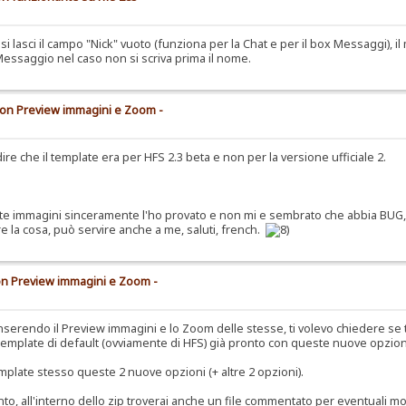
lasci il campo "Nick" vuoto (funziona per la Chat e per il box Messaggi), il
Messaggio nel caso non si scriva prima il nome.
 con Preview immagini e Zoom -
 che il template era per HFS 2.3 beta e non per la versione ufficiale 2.
molte immagini sinceramente l'ho provato e non mi e sembrato che abbia BUG,
re la cosa, può servire anche a me, saluti, french.
con Preview immagini e Zoom -
serendo il Preview immagini e lo Zoom delle stesse, ti volevo chiedere se 
il Template di default (ovviamente di HFS) già pronto con queste nuove opzion
emplate stesso queste 2 nuove opzioni (+ altre 2 opzioni).
nto, all'interno dello zip troverai anche un file commentato per eventuali mo