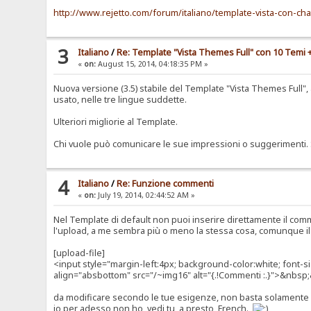
http://www.rejetto.com/forum/italiano/template-vista-con-cha
3
Italiano
/
Re: Template "Vista Themes Full" con 10 Temi +
«
on:
August 15, 2014, 04:18:35 PM »
Nuova versione (3.5) stabile del Template "Vista Themes Full", 
usato, nelle tre lingue suddette.
Ulteriori migliorie al Template.
Chi vuole può comunicare le sue impressioni o suggerimenti. Sa
4
Italiano
/
Re: Funzione commenti
«
on:
July 19, 2014, 02:44:52 AM »
Nel Template di default non puoi inserire direttamente il com
l'upload, a me sembra più o meno la stessa cosa, comunque il
[upload-file]
<input style="margin-left:4px; background-color:white; font
align="absbottom" src="/~img16" alt="{.!Commenti :.}">&nbsp
da modificare secondo le tue esigenze, non basta solamente i
io per adesso non ho, vedi tu, a presto, French.