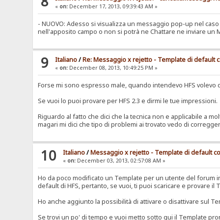
8
«
on:
December 17, 2013, 09:39:43 AM »
- NUOVO: Adesso si visualizza un messaggio pop-up nel caso si 
nell'apposito campo o non si potrà ne Chattare ne inviare un 
9
Italiano
/
Re: Messaggio x rejetto - Template di default
«
on:
December 08, 2013, 10:49:25 PM »
Forse mi sono espresso male, quando intendevo HFS volevo dire
Se vuoi lo puoi provare per HFS 2.3 e dirmi le tue impressioni.
Riguardo al fatto che dici che la tecnica non e applicabile a 
magari mi dici che tipo di problemi ai trovato vedo di corregge
10
Italiano
/
Messaggio x rejetto - Template di default 
«
on:
December 03, 2013, 02:57:08 AM »
Ho da poco modificato un Template per un utente del forum in
default di HFS, pertanto, se vuoi, ti puoi scaricare e provare 
Ho anche aggiunto la possibilità di attivare o disattivare sul T
Se trovi un po' di tempo e vuoi metto sotto qui il Template pro