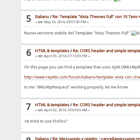
5
Italiano
/
Re: Template "Vista Themes Full" con 10 Temi + 
«
on:
May 24, 2014, 09:07:50 PM »
Nuova versione stabile del Template "Vista Themes Full".
6
HTML & templates
/
Re: CORS header and simple templat
«
on:
April 03, 2014, 07:13:03 PM »
On this page you can find a template that uses AJAX (XMLHttp
http://www.rejetto.com/forum/italiano/template-vista-con-cha
to me "XMLHttpRequest" working properly, let me know.
7
HTML & templates
/
Re: CORS header and simple templat
«
on:
April 02, 2014, 05:09:05 AM »
've tried to use firefox?
Italiano
/
Re: Messaggio x rejetto: ~cancellamessaggi n