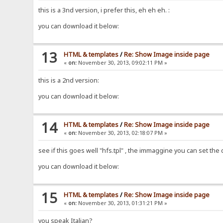
this is a 3nd version, i prefer this, eh eh eh. :
you can download it below:
13
HTML & templates
/
Re: Show Image inside page
«
on:
November 30, 2013, 09:02:11 PM »
this is a 2nd version:
you can download it below:
14
HTML & templates
/
Re: Show Image inside page
«
on:
November 30, 2013, 02:18:07 PM »
see if this goes well "hfs.tpl" , the immaggine you can set the 
you can download it below:
15
HTML & templates
/
Re: Show Image inside page
«
on:
November 30, 2013, 01:31:21 PM »
you speak Italian?