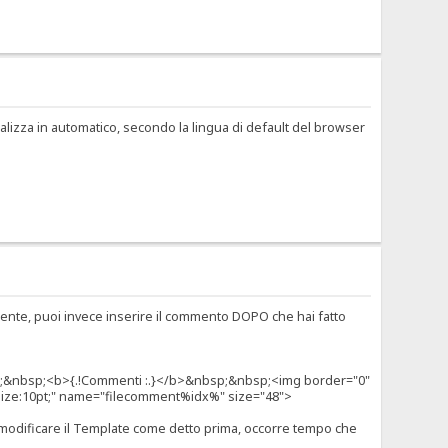
ualizza in automatico, secondo la lingua di default del browser
mente, puoi invece inserire il commento DOPO che hai fatto
nbsp;&nbsp;<b>{.!Commenti :.}</b>&nbsp;&nbsp;<img border="0"
t-size:10pt;" name="filecomment%idx%" size="48">
 modificare il Template come detto prima, occorre tempo che