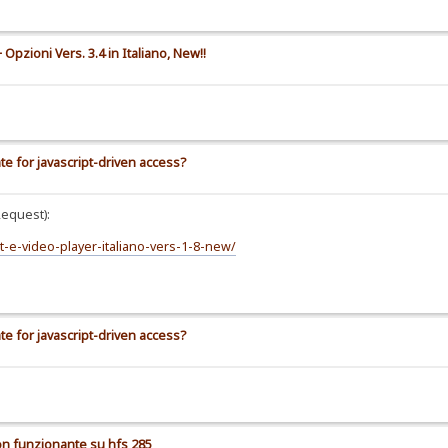
Opzioni Vers. 3.4 in Italiano, New!!
e for javascript-driven access?
Request):
t-e-video-player-italiano-vers-1-8-new/
e for javascript-driven access?
on funzionante su hfs 285