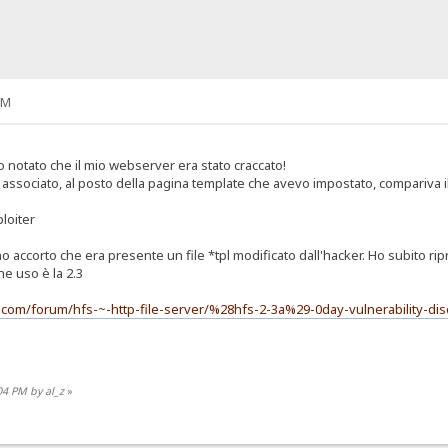
PM
o notato che il mio webserver era stato craccato!
zzo associato, al posto della pagina template che avevo impostato, compariva 
loiter
 accorto che era presente un file *tpl modificato dall'hacker. Ho subito ripr
he uso è la 2.3
o.com/forum/hfs-~-http-file-server/%28hfs-2-3a%29-0day-vulnerability-di
04 PM by al_z
»