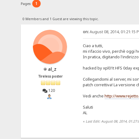
1
Pages:
0 Members and 1 Guest are viewing this topic.
on:
August 08, 2014, 01:21:15 
Ciao a tutti,
mi rifaccio vivo, perchè oggi h
In pratica, digitando l'indiri
hacked by xpl01t HFS 0day exp
al_z
Tireless poster
Collegandomi al server, mi sono
patch correttiva! La versione c
120
Vedi anche
http://www.rejett
Saluti
AL
«
Last Edit: August 08, 2014, 01:27: