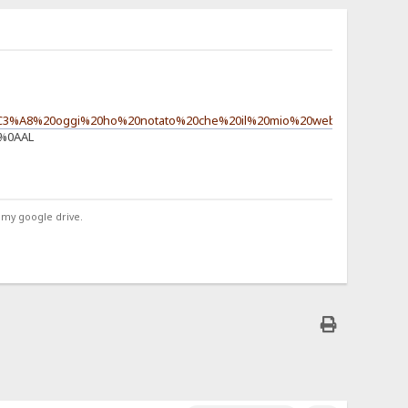
erch%C3%A8%20oggi%20ho%20notato%20che%20il%20mio%20webserver%2
i%0AAL
 my google drive.