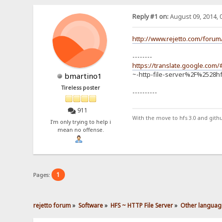
Reply #1 on:
August 09, 2014, 
http://www.rejetto.com/forum/
--------
https://translate.google.
~-http-file-server%2F%2528
bmartino1
Tireless poster
----------
911
With the move to hfs 3.0 and gith
I'm only trying to help i
mean no offense.
1
Pages:
rejetto forum
»
Software
»
HFS ~ HTTP File Server
»
Other languag