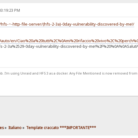
03:19:23 PM
hfs-~-http-file-server/(hfs-2-3a)-0day-vulnerability-discovered-by-me!/
com/#auto/en/Ciao%20a%20tutti%2C%0Ami%20rifaccio%20vivo%2C%20p
hfs-2-3a%2529-0day-vulnerability-discovered-by-me!%2F%20%0A%0ASalut
ub. I'm using Unraid and HFS 3 as a docker. Any File Mentioned is now removed from
es
»
Italiano
»
Template craccato ***IMPORTANTE***