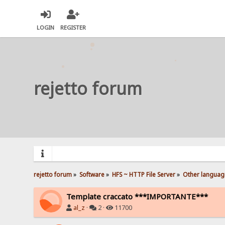
LOGIN
REGISTER
rejetto forum
rejetto forum
»
Software
»
HFS ~ HTTP File Server
»
Other languag
Template craccato ***IMPORTANTE***
al_z
·
2 ·
11700