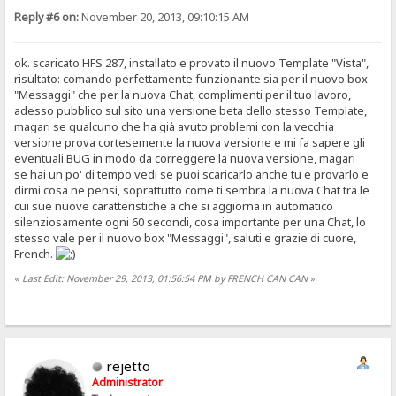
Reply #6 on:
November 20, 2013, 09:10:15 AM
ok. scaricato HFS 287, installato e provato il nuovo Template "Vista",
risultato: comando perfettamente funzionante sia per il nuovo box
"Messaggi" che per la nuova Chat, complimenti per il tuo lavoro,
adesso pubblico sul sito una versione beta dello stesso Template,
magari se qualcuno che ha già avuto problemi con la vecchia
versione prova cortesemente la nuova versione e mi fa sapere gli
eventuali BUG in modo da correggere la nuova versione, magari
se hai un po' di tempo vedi se puoi scaricarlo anche tu e provarlo e
dirmi cosa ne pensi, soprattutto come ti sembra la nuova Chat tra le
cui sue nuove caratteristiche a che si aggiorna in automatico
silenziosamente ogni 60 secondi, cosa importante per una Chat, lo
stesso vale per il nuovo box "Messaggi", saluti e grazie di cuore,
French.
«
Last Edit: November 29, 2013, 01:56:54 PM by FRENCH CAN CAN
»
rejetto
Administrator