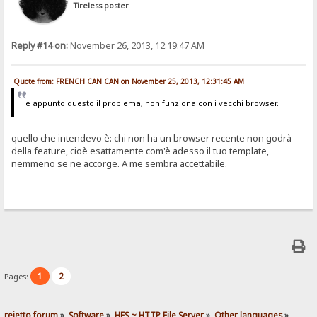
Tireless poster
Reply #14 on:
November 26, 2013, 12:19:47 AM
Quote from: FRENCH CAN CAN on November 25, 2013, 12:31:45 AM
e appunto questo il problema, non funziona con i vecchi browser.
quello che intendevo è: chi non ha un browser recente non godrà
della feature, cioè esattamente com'è adesso il tuo template,
nemmeno se ne accorge. A me sembra accettabile.
1
2
Pages:
rejetto forum
»
Software
»
HFS ~ HTTP File Server
»
Other languages
»