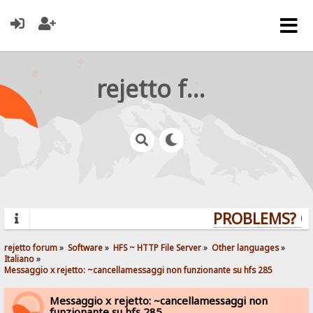
rejetto forum
PROBLEMS? QUE
rejetto forum
»
Software
»
HFS ~ HTTP File Server
»
Other languages
»
Italiano
»
Messaggio x rejetto: ~cancellamessaggi non funzionante su hfs 285
Messaggio x rejetto: ~cancellamessaggi non
funzionante su hfs 285