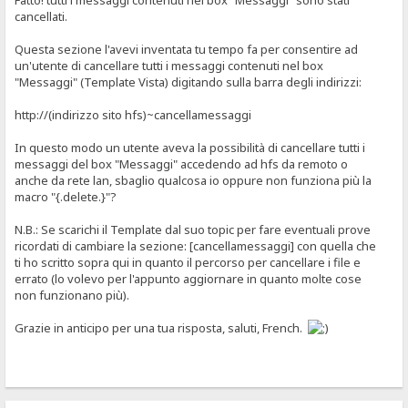
Fatto! tutti i messaggi contenuti nel box "Messaggi" sono stati
cancellati.
Questa sezione l'avevi inventata tu tempo fa per consentire ad
un'utente di cancellare tutti i messaggi contenuti nel box
"Messaggi" (Template Vista) digitando sulla barra degli indirizzi:
http://(indirizzo sito hfs)~cancellamessaggi
In questo modo un utente aveva la possibilità di cancellare tutti i
messaggi del box "Messaggi" accedendo ad hfs da remoto o
anche da rete lan, sbaglio qualcosa io oppure non funziona più la
macro "{.delete.}"?
N.B.: Se scarichi il Template dal suo topic per fare eventuali prove
ricordati di cambiare la sezione: [cancellamessaggi] con quella che
ti ho scritto sopra qui in quanto il percorso per cancellare i file e
errato (lo volevo per l'appunto aggiornare in quanto molte cose
non funzionano più).
Grazie in anticipo per una tua risposta, saluti, French.