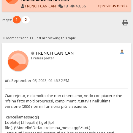
« previous
next »
FRENCH CAN CAN
·
18 ·
48356
1
2
Pages:
0 Members and 1 Guest are viewing this topic.
FRENCH CAN CAN
Tireless poster
on:
September 08, 2013, 01:46:32 PM
Ciao rejetto, e da molto che non ci sentiamo, vedo con piacere che
hfs ha fatto molti progressi, complimenti, tuttavia nell'ultima
versione (285) non mi funziona più la sezione:
[cancellamessaggi]
{.delete|{.filepath|{.get|tpl
file.}.}\Modello\Default\elimina_messaggi\*.txt.}