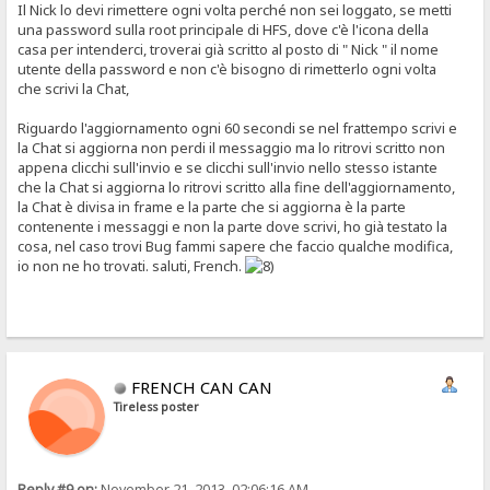
Il Nick lo devi rimettere ogni volta perché non sei loggato, se metti
una password sulla root principale di HFS, dove c'è l'icona della
casa per intenderci, troverai già scritto al posto di " Nick " il nome
utente della password e non c'è bisogno di rimetterlo ogni volta
che scrivi la Chat,
Riguardo l'aggiornamento ogni 60 secondi se nel frattempo scrivi e
la Chat si aggiorna non perdi il messaggio ma lo ritrovi scritto non
appena clicchi sull'invio e se clicchi sull'invio nello stesso istante
che la Chat si aggiorna lo ritrovi scritto alla fine dell'aggiornamento,
la Chat è divisa in frame e la parte che si aggiorna è la parte
contenente i messaggi e non la parte dove scrivi, ho già testato la
cosa, nel caso trovi Bug fammi sapere che faccio qualche modifica,
io non ne ho trovati. saluti, French.
FRENCH CAN CAN
Tireless poster
Reply #9 on:
November 21, 2013, 02:06:16 AM