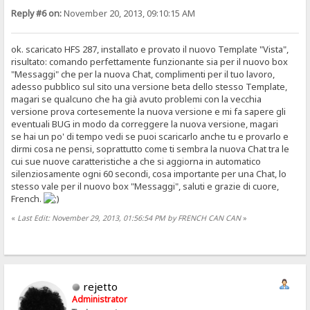
Reply #6 on:
November 20, 2013, 09:10:15 AM
ok. scaricato HFS 287, installato e provato il nuovo Template "Vista",
risultato: comando perfettamente funzionante sia per il nuovo box
"Messaggi" che per la nuova Chat, complimenti per il tuo lavoro,
adesso pubblico sul sito una versione beta dello stesso Template,
magari se qualcuno che ha già avuto problemi con la vecchia
versione prova cortesemente la nuova versione e mi fa sapere gli
eventuali BUG in modo da correggere la nuova versione, magari
se hai un po' di tempo vedi se puoi scaricarlo anche tu e provarlo e
dirmi cosa ne pensi, soprattutto come ti sembra la nuova Chat tra le
cui sue nuove caratteristiche a che si aggiorna in automatico
silenziosamente ogni 60 secondi, cosa importante per una Chat, lo
stesso vale per il nuovo box "Messaggi", saluti e grazie di cuore,
French.
«
Last Edit: November 29, 2013, 01:56:54 PM by FRENCH CAN CAN
»
rejetto
Administrator