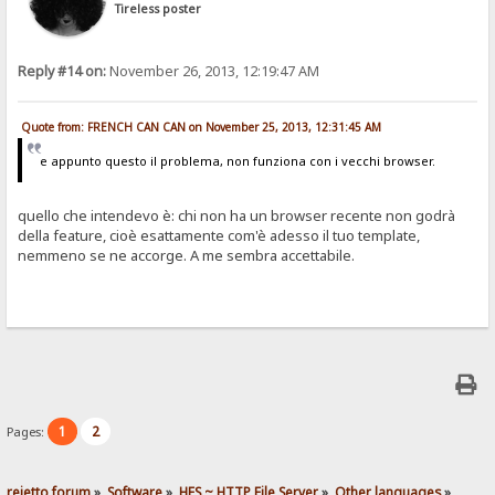
Tireless poster
Reply #14 on:
November 26, 2013, 12:19:47 AM
Quote from: FRENCH CAN CAN on November 25, 2013, 12:31:45 AM
e appunto questo il problema, non funziona con i vecchi browser.
quello che intendevo è: chi non ha un browser recente non godrà
della feature, cioè esattamente com'è adesso il tuo template,
nemmeno se ne accorge. A me sembra accettabile.
1
2
Pages:
rejetto forum
»
Software
»
HFS ~ HTTP File Server
»
Other languages
»