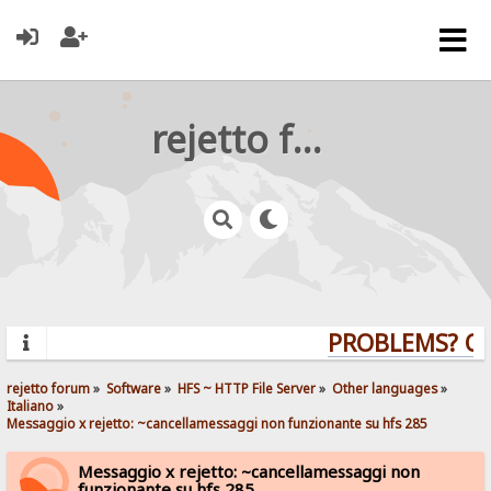
rejetto forum
PROBLEMS? QUE
rejetto forum
»
Software
»
HFS ~ HTTP File Server
»
Other languages
»
Italiano
»
Messaggio x rejetto: ~cancellamessaggi non funzionante su hfs 285
Messaggio x rejetto: ~cancellamessaggi non
funzionante su hfs 285