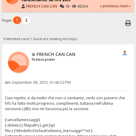
« previous
next »
FRENCH CAN CAN
·
18 ·
48204
1
2
Pages:
0 Members and 1 Guest are viewing this topic.
FRENCH CAN CAN
Tireless poster
on:
September 08, 2013, 01:46:32 PM
Ciao rejetto, e da molto che non ci sentiamo, vedo con piacere che
hfs ha fatto molti progressi, complimenti, tuttavia nell'ultima
versione (285) non mi funziona più la sezione:
[cancellamessaggi]
{.delete|{.filepath|{.get|tpl
file.}.}\Modello\Default\elimina_messaggi\*.txt.}