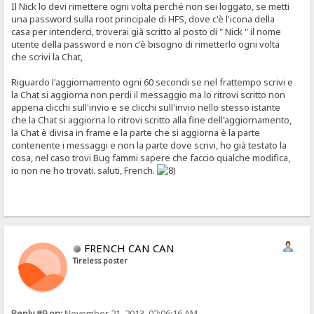
Il Nick lo devi rimettere ogni volta perché non sei loggato, se metti
una password sulla root principale di HFS, dove c'è l'icona della
casa per intenderci, troverai già scritto al posto di " Nick " il nome
utente della password e non c'è bisogno di rimetterlo ogni volta
che scrivi la Chat,
Riguardo l'aggiornamento ogni 60 secondi se nel frattempo scrivi e
la Chat si aggiorna non perdi il messaggio ma lo ritrovi scritto non
appena clicchi sull'invio e se clicchi sull'invio nello stesso istante
che la Chat si aggiorna lo ritrovi scritto alla fine dell'aggiornamento,
la Chat è divisa in frame e la parte che si aggiorna è la parte
contenente i messaggi e non la parte dove scrivi, ho già testato la
cosa, nel caso trovi Bug fammi sapere che faccio qualche modifica,
io non ne ho trovati. saluti, French.
FRENCH CAN CAN
Tireless poster
Reply #9 on:
November 21, 2013, 02:06:16 AM