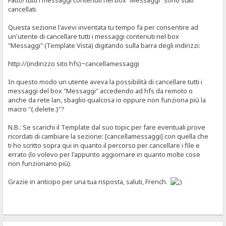
Fatto! tutti i messaggi contenuti nel box "Messaggi" sono stati
cancellati.
Questa sezione l'avevi inventata tu tempo fa per consentire ad
un'utente di cancellare tutti i messaggi contenuti nel box
"Messaggi" (Template Vista) digitando sulla barra degli indirizzi:
http://(indirizzo sito hfs)~cancellamessaggi
In questo modo un utente aveva la possibilità di cancellare tutti i
messaggi del box "Messaggi" accedendo ad hfs da remoto o
anche da rete lan, sbaglio qualcosa io oppure non funziona più la
macro "{.delete.}"?
N.B.: Se scarichi il Template dal suo topic per fare eventuali prove
ricordati di cambiare la sezione: [cancellamessaggi] con quella che
ti ho scritto sopra qui in quanto il percorso per cancellare i file e
errato (lo volevo per l'appunto aggiornare in quanto molte cose
non funzionano più).
Grazie in anticipo per una tua risposta, saluti, French.