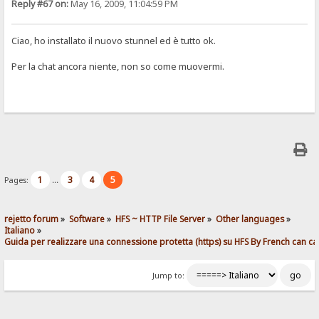
Reply #67 on:
May 16, 2009, 11:04:59 PM
Ciao, ho installato il nuovo stunnel ed è tutto ok.
Per la chat ancora niente, non so come muovermi.
1
3
4
5
Pages:
...
rejetto forum
»
Software
»
HFS ~ HTTP File Server
»
Other languages
»
Italiano
»
Guida per realizzare una connessione protetta (https) su HFS By French can ca
Jump to: