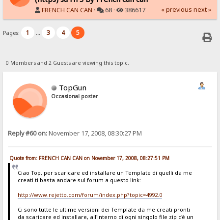
« previous
next »
FRENCH CAN CAN
·
68 ·
386617
1
3
4
5
Pages:
...
0 Members and 2 Guests are viewing this topic.
TopGun
Occasional poster
Reply #60 on:
November 17, 2008, 08:30:27 PM
Quote from: FRENCH CAN CAN on November 17, 2008, 08:27:51 PM
Ciao Top, per scaricare ed installare un Template di quelli da me
creati ti basta andare sul forum a questo link:
http://www.rejetto.com/forum/index.php?topic=4992.0
Ci sono tutte le ultime versioni dei Template da me creati pronti
da scaricare ed installare, all'interno di ogni singolo file zip c'è un