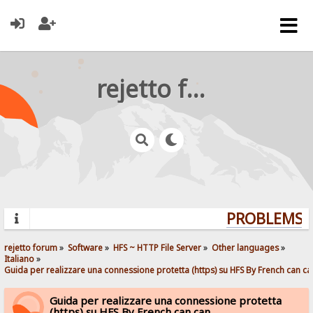
rejetto forum
PROBLEMS? 
rejetto forum
»
Software
»
HFS ~ HTTP File Server
»
Other languages
»
Italiano
»
Guida per realizzare una connessione protetta (https) su HFS By French can ca
Guida per realizzare una connessione protetta
(https) su HFS By French can can