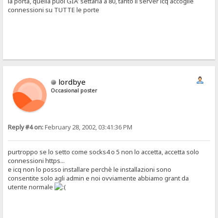
la porta, quella puoi GIA' settarla a 80, tanto il server icq accoglie
connessioni su TUTTE le porte
lordbye
Occasional poster
Reply #4 on:
February 28, 2002, 03:41:36 PM
purtroppo se lo setto come socks4 o 5 non lo accetta, accetta solo
connessioni https...
e icq non lo posso installare perchè le installazioni sono
consentite solo agli admin e noi ovviamente abbiamo grant da
utente normale