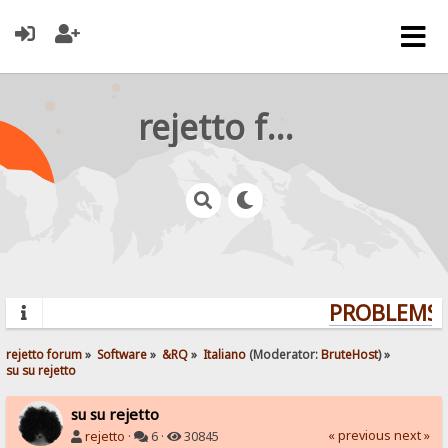
rejetto forum
PROBLEMS? 
rejetto forum
»
Software
»
&RQ
»
Italiano
(Moderator:
BruteHost
) »
su su rejetto
su su rejetto
« previous
next »
rejetto
·
6 ·
30845