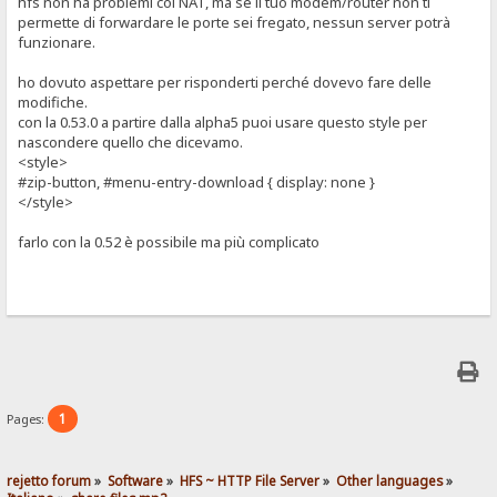
hfs non ha problemi col NAT, ma se il tuo modem/router non ti
permette di forwardare le porte sei fregato, nessun server potrà
funzionare.
ho dovuto aspettare per risponderti perché dovevo fare delle
modifiche.
con la 0.53.0 a partire dalla alpha5 puoi usare questo style per
nascondere quello che dicevamo.
<style>
#zip-button, #menu-entry-download { display: none }
</style>
farlo con la 0.52 è possibile ma più complicato
1
Pages:
rejetto forum
»
Software
»
HFS ~ HTTP File Server
»
Other languages
»