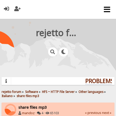
rejetto forum
PROBLEMS? 
rejetto forum
»
Software
»
HFS ~ HTTP File Server
»
Other languages
»
Italiano
»
share files mp3
share files mp3
« previous
next »
mandoz
·
4 ·
65103