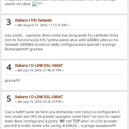
utenti con alice
3
Italiano
/
hfs fastweb
«
on:
August 31, 2006, 11:27:32 AM »
ciao a tutti... sapreste dirmi come mai da quando ho cambiato linea
non mi funziona più hfs? prima avevo alice adsl 4200kb adesso ho
fastweb 20000kb esistono delle configurazioni speciali? vi prego
illuminatemi!!!! graziee
4
Italiano
/
D-LINK DSL-G604T
«
on:
July 19, 2006, 07:48:47 PM »
grazie!!!!!
5
Italiano
/
D-LINK DSL-G604T
«
on:
July 19, 2006, 05:20:29 PM »
Ciao a tutti!!! avrei da farvi una domanda: non riesco a configurare il
mio router per HFS mi potete spiegare come fare? se non ho capito
male devo configurare la porta "
80
" nel
TCP
,vero? io ci ho provato
perchè è molto simile a lla config di EMULE... vi prego aiutatemi!!!!!