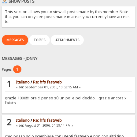
SHOW POSTS
This section allows you to view all posts made by this member. Note
that you can only see posts made in areas you currently have access
to.
MESSAGES
TOPICS
ATTACHMENTS
MESSAGES - JONNY
1
Pages:
1
Italiano
/
Re: hfs fastweb
«
on:
September 01, 2006, 10:53:15 AM »
grazie 1000!!!! ora ci penso sù un po' e poi decido....grazie ancora x
l'aiuto
2
Italiano
/
Re: hfs fastweb
«
on:
August 31, 2006, 04:59:14 PM »
cmq posso solo scambiare con utenti fastweb e non con altri tipo