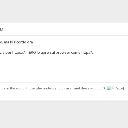
AM
o, ma lo ricordo ora.
ia per https://... &RQ lo apre sul browser come http://...
ople in the world: those who understand binary... and those who don't.
[/size]