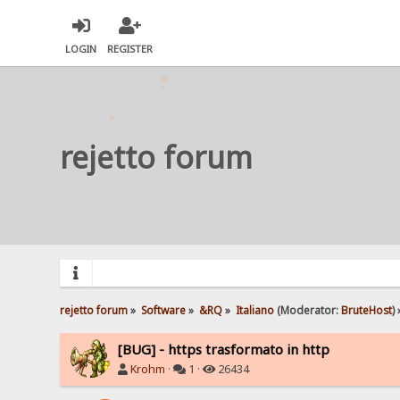
LOGIN
REGISTER
rejetto forum
rejetto forum
»
Software
»
&RQ
»
Italiano
(Moderator:
BruteHost
) 
[BUG] - https trasformato in http
Krohm
·
1 ·
26434