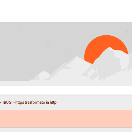
»
[BUG] - https trasformato in http