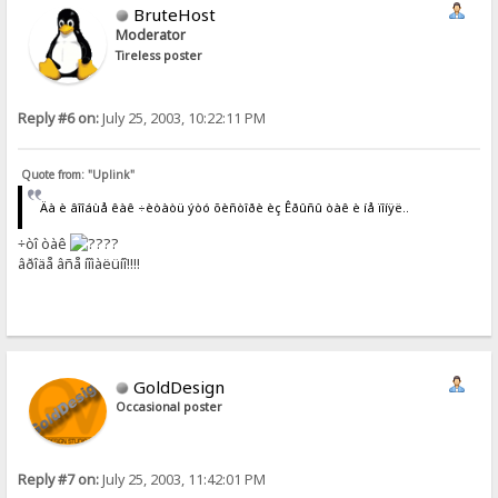
BruteHost
Moderator
Tireless poster
Reply #6 on:
July 25, 2003, 10:22:11 PM
Quote from: "Uplink"
Äà è âîîáùå êàê ÷èòàòü ýòó õèñòîðè èç Êðûñû òàê è íå ïîíÿë..
÷òî òàê
?
âðîäå âñå íîìàëüíî!!!!
GoldDesign
Occasional poster
Reply #7 on:
July 25, 2003, 11:42:01 PM