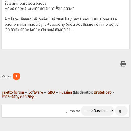
Êàê âîññòàíîâèòü ôàéë?
Åñòü êàêèå-òî èíñòðóìåíòû? Èëè èäåè?
Â õåêñ-ðåäàêòîðå îòäåëüíûå ñîîáùåíèÿ ðàçîáðàòü ìîæíî, íî òàê êàê
òåêñò ñàìîãî ñîîáùåíèÿ íå ÷èòàåòñÿ (õîòü øèôðîâàíèå è íå ñòîèò), òî
íåò âîçìîæíîñòè íàéòè ïîëîìàòîå ñîîáùåíèå....
1
Pages:
rejetto forum
»
Software
»
&RQ
»
Russian
(Moderator:
BruteHost
) »
Èñïîð÷åííàÿ èñòîðèÿ...
Jump to: