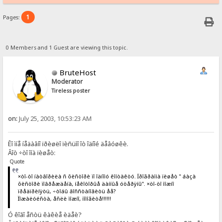
1
Pages:
0 Members and 1 Guest are viewing this topic.
BruteHost
Moderator
Tireless poster
on:
July 25, 2003, 10:53:23 AM
Êî ìíå íåäàâíî ïðèøëî ïèñüìî îò îäíîé äåâóøêè.
Âîò ÷òî îíà ïèøåò:
Quote
×òî-òî íàòâîðèëà ñ õèñòîðè ïî îäíîìó êîíòàêòó. Ïðîãðàììà ïèøåò " áàçà
õèñòîðè ïîâðåæäåíà, íåêîòîðûå äàííûå óòåðÿíû". ×òî-òî ìîæíî
ïðåäïðèíÿòü, ÷òîáû âîññòàíîâèòü åå?
Ïîæàëóéñòà, åñëè ìîæíî, ïîìîãèòå!!!!!!
Ó êîãî åñòü êàêèå èäåè?