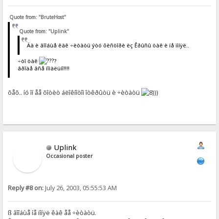
Quote from: "BruteHost"
Quote from: "Uplink"
Äà è âîîáùå êàê ÷èòàòü ýòó õèñòîðè èç Êðûñû òàê è íå ïîíÿë..
÷òî òàê
?
âðîäå âñå íîìàëüíî!!!!
õåõ.. íó îí åå õîòèò áëîêíîòîì îòêðûòü è ÷èòàòü
))
Uplink
Occasional poster
Reply #8 on:
July 26, 2003, 05:55:53 AM
ß âîîáùå íå ïîíÿë êàê åå ÷èòàòü.