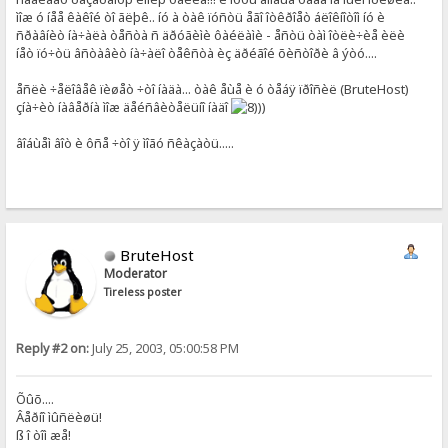
ìîæ ó íåå êàêîé òî ãëþê.. íó à òàê ïóñòü åãî îòêðîåò áëîêíîòîì íó è
ñðàâíèò íà÷àëà òåñòà ñ äðóãèìè ôàéëàìè - åñòü òàì îòëè÷èå èëè
íåò ïó÷òü âñòàâèò íà÷àëî òåêñòà èç äðéãîé õèñòîðè â ýòó....
åñëè ÷åëîâåê ïèøåò ÷òî íàäà... òàê åùå è ó òåáÿ ïðîñèë (BruteHost)
çíà÷èò íàâåðíà ìîæ äåéñâèòåëüíî íàäî
))
âîáùåì âîò è ôñå ÷òî ÿ ìîãó ñêàçàòü.....
BruteHost
Moderator
Tireless poster
Reply #2 on:
July 25, 2003, 05:00:58 PM
Õûõ....
Âåðíî ìûñëèøü!
ß î òîì æå!