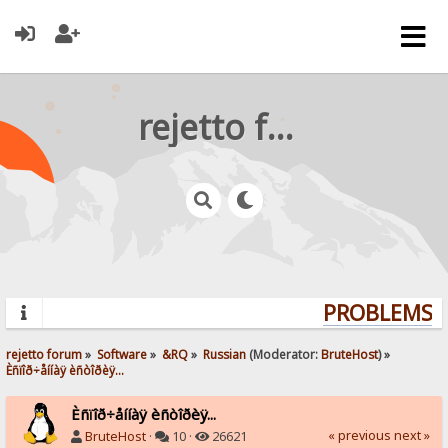
rejetto forum
PROBLEMS? Q
rejetto forum
»
Software
»
&RQ
»
Russian
(Moderator:
BruteHost
) »
Èñïîð÷åííàÿ èñòîðèÿ...
Èñïîð÷åííàÿ èñòîðèÿ...
« previous
next »
BruteHost
·
10 ·
26621