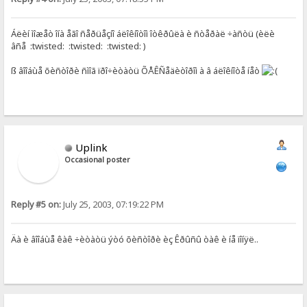
Áëèí ìîæåò îíà åãî ñåðüåçíî áëîêíîòîì îòêðûëà è ñòåðàë ÷àñòü (èëè
âñå :twisted: :twisted: :twisted: )
ß âîîáùå õèñòîðè ñìîã ïðî÷èòàòü ÕÅÊÑåäèòîðîì à â áëîêíîòå íåò
Uplink
Occasional poster
Reply #5 on:
July 25, 2003, 07:19:22 PM
Äà è âîîáùå êàê ÷èòàòü ýòó õèñòîðè èç Êðûñû òàê è íå ïîíÿë..