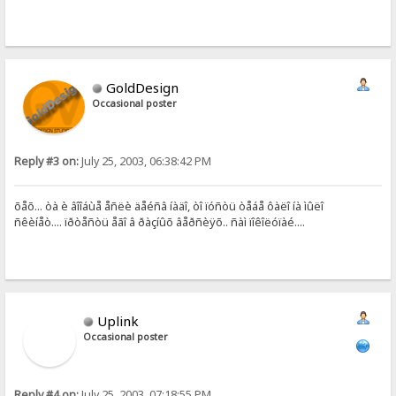
GoldDesign
Occasional poster
Reply #3 on:
July 25, 2003, 06:38:42 PM
õåõ... òà è âîîáùå åñëè äåéñâ íàäî, òî ïóñòü òåáå ôàëî íà ìûëî
ñêèíåò.... ïðòåñòü åãî â ðàçíûõ âåðñèÿõ.. ñàì ïîêîëóïàé....
Uplink
Occasional poster
Reply #4 on:
July 25, 2003, 07:18:55 PM