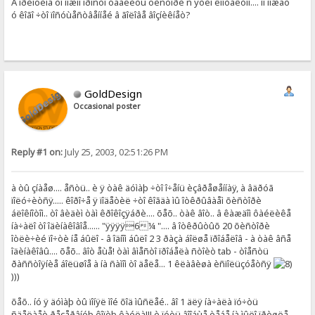
Â ïðèíöèïå òî ìîæíî ïðîñòî óäàëèòü õèñòîðè ñ ýòèì êîíòàêòîì.... íî ìîæåò
ó êîãî ÷òî ïîñóùåñòâåííåé â ãîëîâå âîçíèêíåò?
GoldDesign
Occasional poster
Reply #1 on:
July 25, 2003, 02:51:26 PM
à òû çíàåø.... åñòü.. è ÿ òàê äóìàþ ÷òî î÷åíü èçâðåøåííàÿ, à âäðóã
ïîëó÷èòñÿ..... êîðî÷å ÿ ïîäåòèë ÷òî êîãäà ìû îòêðûâàåì õèñòîðè
áëîêíîòîì.. òî âèäèì òàì êðîêîçÿáðè.... õåõ.. òàê âîò.. â êàæäîì ôàéëèêå
íà÷àëî òî îäèíàêîâîå...... "ÿÿÿÿ6¼ ".... â îòêðûòûõ 20 õèñòîðè
îòëè÷èé ïî÷òè íå áûëî - â îäíîì áûëî 2 3 ðàçà áîëøå ïðîáåëîâ - à òàê âñå
îäèíàêîâû.... õåõ.. âîò åùå! òàì âìåñòî ïðîáåëà ñòîèò tab - òîåñòü
ðàññòîÿíèå áîëüøîå à íà ñàìîì òî äåëå... 1 êëàâèøà èñïîëüçóåòñÿ
)))
õåõ.. íó ÿ äóìàþ òû ïîíÿë ìîé õîä ìûñëåé.. âî 1 äëÿ íà÷àëà ïó÷òü
ñäåëàåò ðåçåðâíóþ êîïèþ ôàéëà!!! è ïóòü âîîáùå òåáå íà ìûëî ïðèøëå..