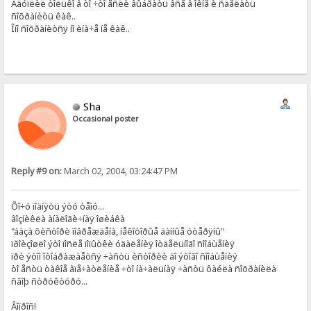
Âäóïëèë òîëüêî â òî ÷òî åñëè âûáðàòü âñå â îêíå è ñäåëàòü
ñîõðàíèòü êàê..
Îíî ñîõðàíèòñÿ íî èíà÷å íå êàê..
Sha
Occasional poster
Reply #9 on:
March 02, 2004, 03:24:47 PM
Õî÷ó ïîäíÿòü ýòó òåìó...
âîçíèêëà àíàëîãè÷íàÿ îøèáêà
"áàçà õèñòîðè ïîâðåæäåíà, íåêîòîðûå äàííûå óòåðÿíû"
ïðîèçîøëî ýòî ïîñëå ïîïûòêè óäàëåíèÿ îòäåëüíîãî ñîîáùåíèÿ
ïðè ýòîì îòîáðàæàåòñÿ ÷àñòü èñòîðèè äî ýòîãî ñîîáùåíèÿ
òî åñòü òàêîå âïå÷àòëåíèå ÷òî íà÷àëüíàÿ ÷àñòü ôàéëà ñîõðàíèëà
ñâîþ ñòðóêòóðó...
Âîïðîñ!