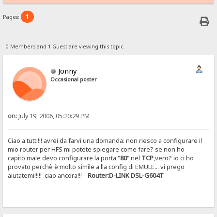
1
Pages:
0 Members and 1 Guest are viewing this topic.
Jonny
Occasional poster
on:
July 19, 2006, 05:20:29 PM
Ciao a tutti!!! avrei da farvi una domanda: non riesco a configurare il
mio router per HFS mi potete spiegare come fare? se non ho
capito male devo configurare la porta "
80
" nel
TCP
,vero? io ci ho
provato perchè è molto simile a lla config di EMULE... vi prego
aiutatemi!!!!! ciao ancora!!!
Router:D-LINK DSL-G604T