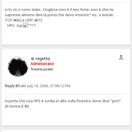
si lo sò ci sono stato...l'inglese non è il mio forte..non è che mi
sapreste almeno dire la porta che devo inserire? es.: x emule
TCP:4662 e UDP:4672
HFS: tcp:
?
rejetto
Administrator
Tireless poster
Reply #3 on:
July 19, 2006, 07:08:12 PM
la porta che usa HFS è scritta in alto sulla finestra, dove dice "port".
di norma è 80.