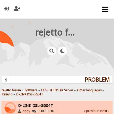
rejetto forum
PROBLEMS?
rejetto forum
»
Software
»
HFS ~ HTTP File Server
»
Other languages
»
Italiano
»
D-LINK DSL-G604T
D-LINK DSL-G604T
« previous
next »
Jonny
·
5 ·
13018