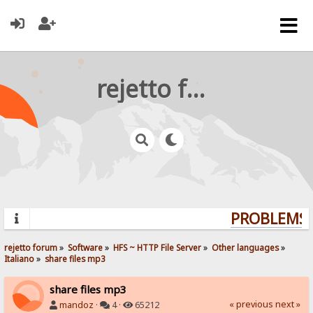
rejetto forum
PROBLEMS? 
rejetto forum
»
Software
»
HFS ~ HTTP File Server
»
Other languages
»
Italiano
»
share files mp3
share files mp3
« previous
next »
mandoz
·
4 ·
65212