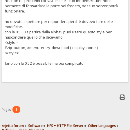
hfs non ha problemi col NAT, ma se il tuo modem/router non ti
permette di forwardare le porte sei fregato, nessun server potrà
funzionare.
ho dovuto aspettare per risponderti perché dovevo fare delle
modifiche.
con la 0.53.0 a partire dalla alpha5 puoi usare questo style per
nascondere quello che dicevamo.
<style>
#zip-button, #menu-entry-download { display: none }
</style>
farlo con la 0.52 è possibile ma più complicato
1
Pages:
rejetto forum
»
Software
»
HFS ~ HTTP File Server
»
Other languages
»