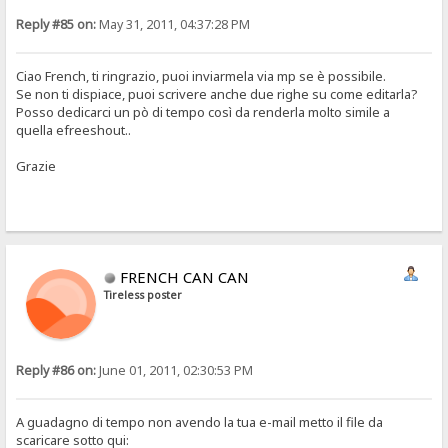
Reply #85 on:
May 31, 2011, 04:37:28 PM
Ciao French, ti ringrazio, puoi inviarmela via mp se è possibile.
Se non ti dispiace, puoi scrivere anche due righe su come editarla?
Posso dedicarci un pò di tempo così da renderla molto simile a
quella efreeshout..
Grazie
FRENCH CAN CAN
Tireless poster
Reply #86 on:
June 01, 2011, 02:30:53 PM
A guadagno di tempo non avendo la tua e-mail metto il file da
scaricare sotto qui: