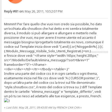
Reply #81 on:
May 26, 2011, 10:52:07 PM
Mmmm!! Per fare quello che vuoi non credo sia possibile, ho dato
un'occhiata alla shoutbox che hai detto e mi sembra totalmente
diversa, il modulo si può allargare e allungare e metterlo nella
posizione che vuoi, ma per avere il nome utente ed accanto il
messaggio bisogna riprogettarlo totalmente ex novo, comunque il
codice sul Template inizia dove vedi "{.and|{.or|%loggedin%|.}|{.
{.!Modulo_Messaggi_Visibile_Solo_Utenti_Registrati.}=on.}...........................
e finisce dove vedi "<iframe style="width:165px; height:205px;"
src="/Modello/Default/elimina_messaggi/?sort=t&rev=1"
frameborder="0"></iframe>
</div></div></td></tr></tbody></table>.}"
Inoltre una parte del codice css è in ogni cartella x ogni thema,
esattamente inizia nel file css dove vedi "A { CURSOR:pointer; }",
dopo un'altra parte del codice css la trovi sul file denominato:
"style.shoutbox.css", il resto del codice si trova su 2 diff Template
dentro le cartelle: "elimina_messaggi" e "template_differito", vedi
un pò tu se riesci ad adattarlo alle tue esigenze, a presto, French.
«
Last Edit: May 28, 2011, 09:43:00 AM by FRENCH CAN CAN
»