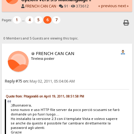
« previous
next »
FRENCH CAN CAN
·
91 ·
373612
1
4
5
6
7
Pages:
...
0 Members and 5 Guests are viewing this topic.
FRENCH CAN CAN
Tireless poster
Reply #75 on:
May 02, 2011, 05:04:06 AM
Quote from: Pitagora66 on April 19, 2011, 08:51:58 PM
;)Buonasera,
sono nuovo e uso HTTP file server da poco perciò scusami se farò
domande un po fuori luogo....
Ho instalalto la versione 2.3 con il template Vista e volevo sapere
se anche da questo è possibile far cambiare direttamente la
password agli utenti.
Grazie