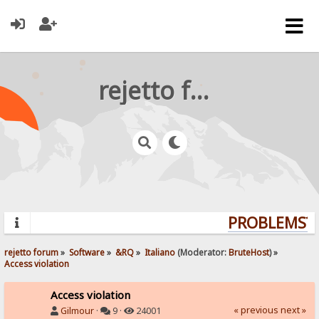
rejetto forum
PROBLEMS? Q
rejetto forum
»
Software
»
&RQ
»
Italiano
(Moderator:
BruteHost
) »
Access violation
Access violation
« previous
next »
Gilmour
·
9 ·
24001