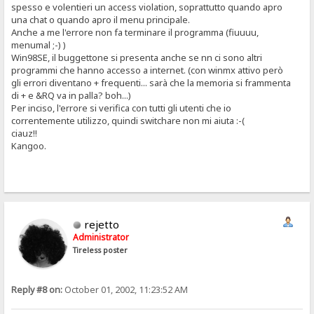
spesso e volentieri un access violation, soprattutto quando apro
una chat o quando apro il menu principale.
Anche a me l'errore non fa terminare il programma (fiuuuu,
menumal ;-) )
Win98SE, il buggettone si presenta anche se nn ci sono altri
programmi che hanno accesso a internet. (con winmx attivo però
gli errori diventano + frequenti... sarà che la memoria si frammenta
di + e &RQ va in palla? boh...)
Per inciso, l'errore si verifica con tutti gli utenti che io
correntemente utilizzo, quindi switchare non mi aiuta :-(
ciauz!!
Kangoo.
rejetto
Administrator
Tireless poster
Reply #8 on:
October 01, 2002, 11:23:52 AM