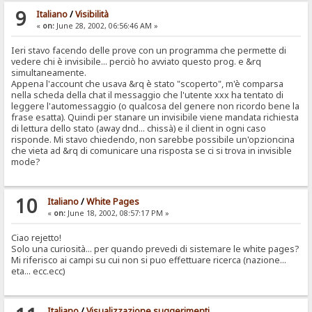
9
Italiano
/
Visibilità
«
on:
June 28, 2002, 06:56:46 AM »
Ieri stavo facendo delle prove con un programma che permette di
vedere chi è invisibile... perciò ho avviato questo prog. e &rq
simultaneamente.
Appena l'account che usava &rq è stato "scoperto", m'è comparsa
nella scheda della chat il messaggio che l'utente xxx ha tentato di
leggere l'automessaggio (o qualcosa del genere non ricordo bene la
frase esatta). Quindi per stanare un invisibile viene mandata richiesta
di lettura dello stato (away dnd... chissà) e il client in ogni caso
risponde. Mi stavo chiedendo, non sarebbe possibile un'opzioncina
che vieta ad &rq di comunicare una risposta se ci si trova in invisible
mode?
10
Italiano
/
White Pages
«
on:
June 18, 2002, 08:57:17 PM »
Ciao rejetto!
Solo una curiosità... per quando prevedi di sistemare le white pages?
Mi riferisco ai campi su cui non si puo effettuare ricerca (nazione...
eta... ecc.ecc)
Italiano
/
Visualizzazione suggerimenti