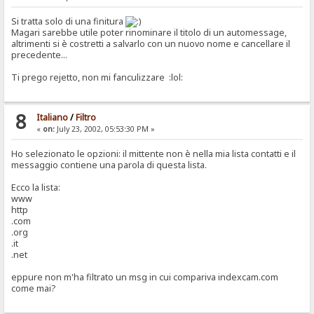
Si tratta solo di una finitura
Magari sarebbe utile poter rinominare il titolo di un automessage,
altrimenti si è costretti a salvarlo con un nuovo nome e cancellare il
precedente...
Ti prego rejetto, non mi fanculizzare :lol:
8
Italiano
/
Filtro
«
on:
July 23, 2002, 05:53:30 PM »
Ho selezionato le opzioni: il mittente non è nella mia lista contatti e il
messaggio contiene una parola di questa lista.
Ecco la lista:
www
http
.com
.org
.it
.net
eppure non m'ha filtrato un msg in cui compariva indexcam.com
come mai?