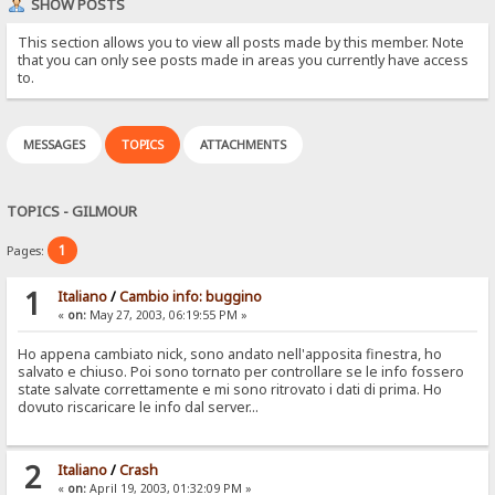
SHOW POSTS
This section allows you to view all posts made by this member. Note
that you can only see posts made in areas you currently have access
to.
MESSAGES
TOPICS
ATTACHMENTS
TOPICS - GILMOUR
1
Pages:
1
Italiano
/
Cambio info: buggino
«
on:
May 27, 2003, 06:19:55 PM »
Ho appena cambiato nick, sono andato nell'apposita finestra, ho
salvato e chiuso. Poi sono tornato per controllare se le info fossero
state salvate correttamente e mi sono ritrovato i dati di prima. Ho
dovuto riscaricare le info dal server...
2
Italiano
/
Crash
«
on:
April 19, 2003, 01:32:09 PM »