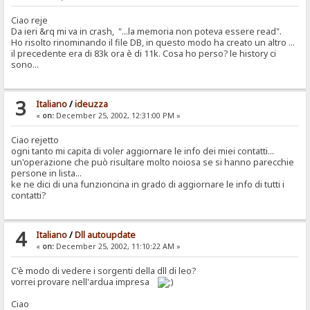
Ciao reje
Da ieri &rq mi va in crash, "...la memoria non poteva essere read".
Ho risolto rinominando il file DB, in questo modo ha creato un altro ...
il precedente era di 83k ora è di 11k. Cosa ho perso? le history ci
sono...
3
Italiano
/
ideuzza
«
on:
December 25, 2002, 12:31:00 PM »
Ciao rejetto
ogni tanto mi capita di voler aggiornare le info dei miei contatti...
un'operazione che può risultare molto noiosa se si hanno parecchie
persone in lista...
ke ne dici di una funzioncina in grado di aggiornare le info di tutti i
contatti?
4
Italiano
/
Dll autoupdate
«
on:
December 25, 2002, 11:10:22 AM »
C'è modo di vedere i sorgenti della dll di leo?
vorrei provare nell'ardua impresa
Ciao