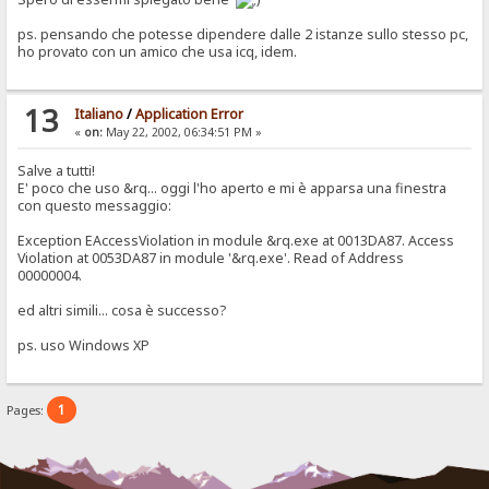
ps. pensando che potesse dipendere dalle 2 istanze sullo stesso pc,
ho provato con un amico che usa icq, idem.
13
Italiano
/
Application Error
«
on:
May 22, 2002, 06:34:51 PM »
Salve a tutti!
E' poco che uso &rq... oggi l'ho aperto e mi è apparsa una finestra
con questo messaggio:
Exception EAccessViolation in module &rq.exe at 0013DA87. Access
Violation at 0053DA87 in module '&rq.exe'. Read of Address
00000004.
ed altri simili... cosa è successo?
ps. uso Windows XP
1
Pages: