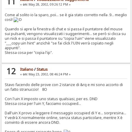
11
«
on:
May 28, 2002, 09:26:12 PM »
Come al solito io la sparo, poi... se è gia stato corretto nella .9... meglio
così!
Quando si apre la finestra di chat e si passa il puntatore del mouse
sui pulsanti, vengono visualizzati i suggerimenti... se però si clicca su
un nick e si passa il puntatore su "copia l'uin" viene visualizzato
"___copy uin hint" anzichè "se fai click l'UIN verrà copiato negli
appunti".
Stessa cosa per "copia l'ip".
12
Italiano
/
Status
«
on:
May 23, 2002, 08:46:24 PM »
Stavo facendo delle prove con 2 istanze di &rq e mi sono accorto di
un fatto stranuccio! 8O
Con l'uin X imposto uno status qualsiasi, per es. DND
Stessa cosa per l'uin Y, facciamo occupied...
Dall'uin X provo a leggere il messaggio occupied di Y e... sorpresina...
Y vedrà X normalmente online, senza status particolare, mentre X è
convinto di essere ancora DND.
Spero di essermi spiegato bene