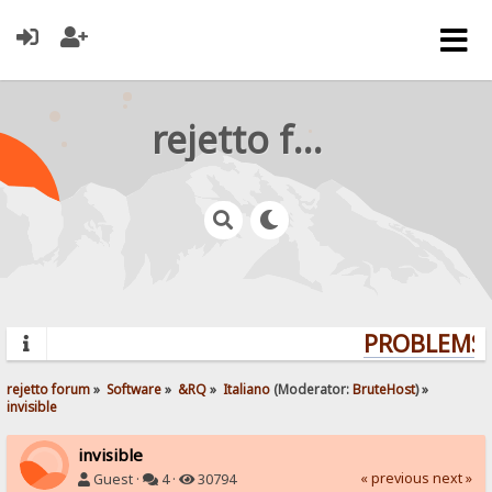
rejetto forum
PROBLEMS? 
rejetto forum
»
Software
»
&RQ
»
Italiano
(Moderator:
BruteHost
) »
invisible
invisible
« previous
next »
Guest ·
4 ·
30794