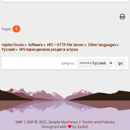
1
Pages:
rejetto forum
»
Software
»
HFS ~ HTTP File Server
»
Other languages
»
Pусский
»
HFS периодически уходит в астрал.
Jump to:
SMF
|
SMF © 2021
,
Simple Machines
|
Terms and Policies
Designed with
by
SychO