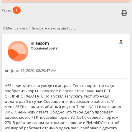
1
Pages:
0 Members and 1 Guest are viewing this topic.
aasom
Occasional poster
on:
June 14, 2020, 08:29:47 AM
HFS периодически уходит в астрал. Тест говорит что надо
пробросить порт на роутере.И после этого начинает ВСЁ
ОТЛИЧНО РАБОТАТЬ.Но я устал запускать тест.Это надо
делать раз 5 в сутки Совершенно невозможно работать.У
меня 85Тб шары и гигабитный роутер Tenda AC 11 и включено
DMZ Очень жду ответа Обидно что такое дело пропадёт
адресс моего FTP motivation.pp.ua:82 .Cs1.6 сервер с портом
27015 работает норм на этом же сервере и FlyLinkDC++ с этой
же шарой работает отлично здесь же.Я пробовал с другого