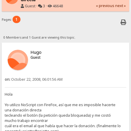
« previous
next »
Guest ·
3 ·
46648
1
Pages:
0 Members and 1 Guest are viewing this topic.
Hugo
Guest
on:
October 22, 2008, 06:01:56 AM
Hola
Yo utilizo NoScript con FireFox, así que me es imposible hacerte
una donación directa
tecleando el botón (la petición queda bloqueada) y me costó
mucho trabajo encontrar
cuál era el email al que había que hacer la donación. (finalmente lo