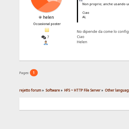
Non proprio; anche usando un 
Ciao
helen
AL
Occasional poster
No dipende da come lo configuri
Ciao
7
Helen
1
Pages:
rejetto forum
»
Software
»
HFS ~ HTTP File Server
»
Other languag