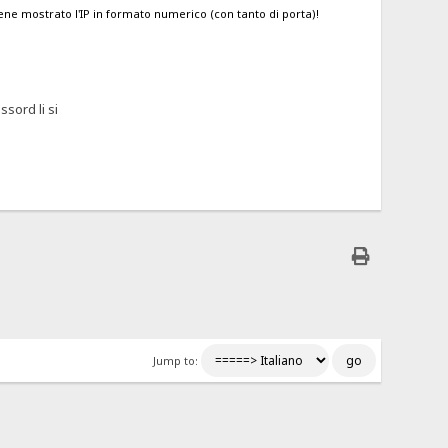
ne mostrato l'IP in formato numerico (con tanto di porta)!
sord li si
Jump to: