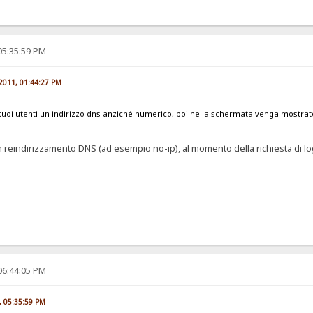
05:35:59 PM
 2011, 01:44:27 PM
tuoi utenti un indirizzo dns anziché numerico, poi nella schermata venga mostra
reindirizzamento DNS (ad esempio no-ip), al momento della richiesta di log
06:44:05 PM
2, 05:35:59 PM