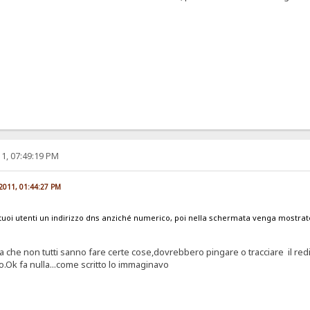
1, 07:49:19 PM
 2011, 01:44:27 PM
tuoi utenti un indirizzo dns anziché numerico, poi nella schermata venga mostra
 che non tutti sanno fare certe cose,dovrebbero pingare o tracciare il red
.Ok fa nulla...come scritto lo immaginavo