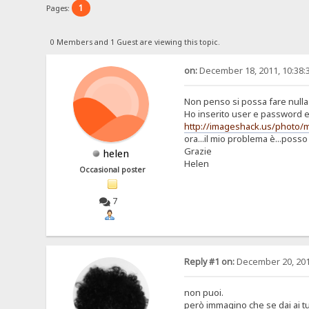
1
Pages:
0 Members and 1 Guest are viewing this topic.
on:
December 18, 2011, 10:38:
Non penso si possa fare nulla m
Ho inserito user e password 
http://imageshack.us/photo/
ora...il mio problema è...posso
Grazie
helen
Helen
Occasional poster
7
Reply #1 on:
December 20, 201
non puoi.
però immagino che se dai ai t