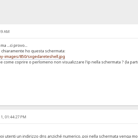
39 AM
a ...ci provo...
e chiaramente ho questa schermata:
my-images/850/sxgedareteshell.jpg
 e come coprire o perlomeno non visualizzare l'ip nella schermata ? (la parte
1, 01:44:27 PM
uoi utenti un indirizzo dns anziché numerico, poi nella schermata venga m