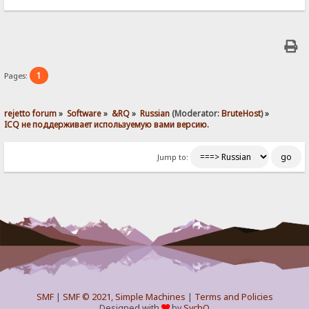
1
Pages:
rejetto forum
»
Software
»
&RQ
»
Russian
(Moderator:
BruteHost
) »
ICQ не поддерживает используемую вами версию.
Jump to:
SMF
|
SMF © 2021
,
Simple Machines
|
Terms and Policies
Designed with
by
SychO