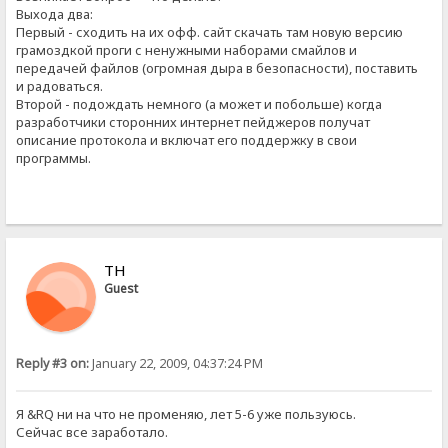
Выхода два:
Первый - сходить на их офф. сайт скачать там новую версию
грамоздкой проги с ненужными наборами смайлов и
передачей файлов (огромная дыра в безопасности), поставить
и радоваться.
Второй - подождать немного (а может и побольше) когда
разработчики сторонних интернет пейджеров получат
описание протокола и включат его поддержку в свои
программы.
ТН
Guest
Reply #3 on:
January 22, 2009, 04:37:24 PM
Я &RQ ни на что не променяю, лет 5-6 уже пользуюсь.
Сейчас все заработало.