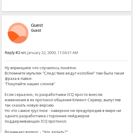
Guest
Guest
Reply #2 on:
January 22, 2009, 11:04:31 AM
Ну впринципе что случилось понятно.
Вспомните мультик "Следствие ведут колобки" там была такая
фраза в лавке:
"Покупайте наших слонов"
Если серьезно, то разработчики ICQ просто внесли
изменения в их протокол общения Клиент-Сервер, выпустив
так сказать новую версию.
Но что самое грустное - наверное не предупредив в мире ни
одного разработчика сторонних пейджеров
поддерживающих ICQ протокол.
Возникает вопрос - "Что делать?"