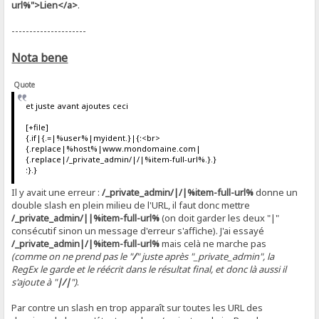
url%">Lien</a>
.
---------------------
Nota bene
Quote
et juste avant ajoutes ceci
[+file]
{.if|{.=|%user%|myident.}|{:<br>
{.replace|%host%|www.mondomaine.com|
{.replace|/_private_admin/|/|%item-full-url%.}.}
:}.}
Il y avait une erreur :
/_private_admin/|/|%item-full-url%
donne un
double slash en plein milieu de l'URL, il faut donc mettre
/_private_admin/||%item-full-url%
(on doit garder les deux "|"
consécutif sinon un message d'erreur s'affiche). J'ai essayé
/_private_admin|/|%item-full-url%
mais celà ne marche pas
(comme on ne prend pas le "
/
" juste après "_private_admin", la
RegEx le garde et le réécrit dans le résultat final, et donc là aussi il
s'ajoute à "
|/|
")
.
Par contre un slash en trop apparaît sur toutes les URL des