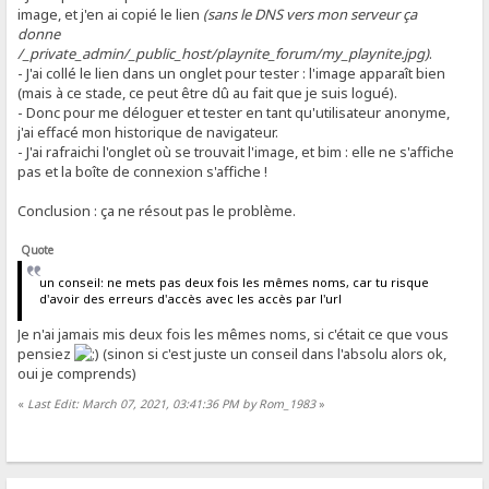
image, et j'en ai copié le lien
(sans le DNS vers mon serveur ça
donne
/_private_admin/_public_host/playnite_forum/my_playnite.jpg)
.
- J'ai collé le lien dans un onglet pour tester : l'image apparaît bien
(mais à ce stade, ce peut être dû au fait que je suis logué).
- Donc pour me déloguer et tester en tant qu'utilisateur anonyme,
j'ai effacé mon historique de navigateur.
- J'ai rafraichi l'onglet où se trouvait l'image, et bim : elle ne s'affiche
pas et la boîte de connexion s'affiche !
Conclusion : ça ne résout pas le problème.
Quote
un conseil: ne mets pas deux fois les mêmes noms, car tu risque
d'avoir des erreurs d'accès avec les accès par l'url
Je n'ai jamais mis deux fois les mêmes noms, si c'était ce que vous
pensiez
(sinon si c'est juste un conseil dans l'absolu alors ok,
oui je comprends)
«
Last Edit: March 07, 2021, 03:41:36 PM by Rom_1983
»