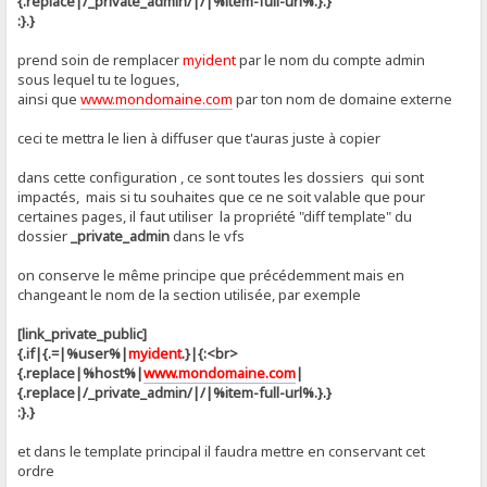
{.replace|/_private_admin/|/|%item-full-url%.}.}
:}.}
prend soin de remplacer
myident
par le nom du compte admin
sous lequel tu te logues,
ainsi que
www.mondomaine.com
par ton nom de domaine externe
ceci te mettra le lien à diffuser que t'auras juste à copier
dans cette configuration , ce sont toutes les dossiers qui sont
impactés, mais si tu souhaites que ce ne soit valable que pour
certaines pages, il faut utiliser la propriété "diff template" du
dossier
_private_admin
dans le vfs
on conserve le même principe que précédemment mais en
changeant le nom de la section utilisée, par exemple
[link_private_public]
{.if|{.=|%user%|
myident
.}|{:<br>
{.replace|%host%|
www.mondomaine.com
|
{.replace|/_private_admin/|/|%item-full-url%.}.}
:}.}
et dans le template principal il faudra mettre en conservant cet
ordre