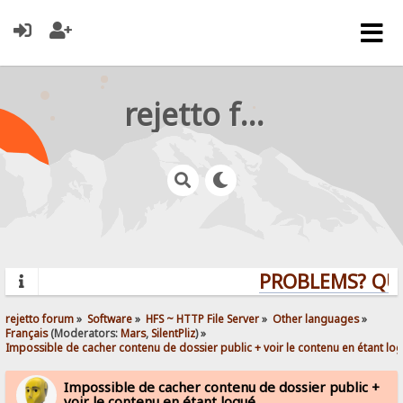
rejetto forum
PROBLEMS? QUEST
rejetto forum
»
Software
»
HFS ~ HTTP File Server
»
Other languages
»
Français
(Moderators:
Mars
,
SilentPliz
) »
Impossible de cacher contenu de dossier public + voir le contenu en étant lo
Impossible de cacher contenu de dossier public +
voir le contenu en étant logué