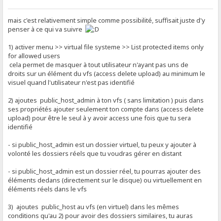
mais c'est relativement simple comme possibilité, suffisait juste d'y
penser à ce qui va suivre
1) activer menu >> virtual file systeme >> List protected items only
for allowed users
cela permet de masquer à tout utilisateur n'ayant pas uns de
droits sur un élément du vfs (access delete upload) au minimum le
visuel quand l'utilisateur n'est pas identifié
2) ajoutes public_host_admin à ton vfs ( sans limitation ) puis dans
ses propriétés ajouter seulement ton compte dans (access delete
upload) pour être le seul à y avoir access une fois que tu sera
identifié
- si public_host_admin est un dossier virtuel, tu peux y ajouter à
volonté les dossiers réels que tu voudras gérer en distant
- si public_host_admin est un dossier réel, tu pourras ajouter des
éléments dedans (directement sur le disque) ou virtuellement en
éléments réels dans le vfs
3) ajoutes public_host au vfs (en virtuel) dans les mêmes
conditions qu'au 2) pour avoir des dossiers similaires, tu auras