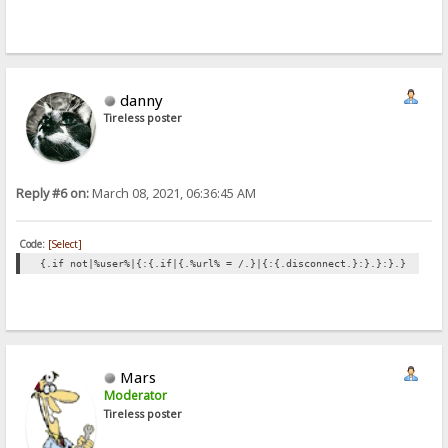
danny
Tireless poster
Reply #6 on:
March 08, 2021, 06:36:45 AM
Code:
[Select]
{.if not|%user%|{:{.if|{.%url% = /.}|{:{.disconnect.}:}.}:}.}
Mars
Moderator
Tireless poster