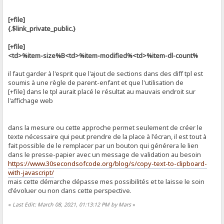
[+file]
{.$link_private_public.}
[+file]
<td>%item-size%B<td>%item-modified%<td>%item-dl-count%
il faut garder à l'esprit que l'ajout de sections dans des diff tpl est
soumis à une règle de parent-enfant et que l'utilisation de
[+file] dans le tpl aurait placé le résultat au mauvais endroit sur
l'affichage web
dans la mesure ou cette approche permet seulement de créer le
texte nécessaire qui peut prendre de la place à l'écran, il est tout à
fait possible de le remplacer par un bouton qui générera le lien
dans le presse-papier avec un message de validation au besoin
https://www.30secondsofcode.org/blog/s/copy-text-to-clipboard-
with-javascript/
mais cette démarche dépasse mes possibilités et te laisse le soin
d'évoluer ou non dans cette perspective.
«
Last Edit: March 08, 2021, 01:13:12 PM by Mars
»