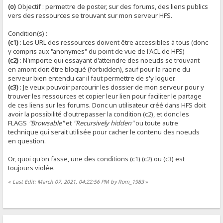
(o)
Objectif : permettre de poster, sur des forums, des liens publics
vers des ressources se trouvant sur mon serveur HFS.
Condition(s) :
(c1)
: Les URL des ressources doivent être accessibles à tous (donc
y compris aux "anonymes" du point de vue de l'ACL de HFS)
(c2)
: N'importe qui essayant d'atteindre des noeuds se trouvant
en amont doit être bloqué (forbidden), sauf pour la racine du
serveur bien entendu car il faut permettre de s'y loguer.
(c3)
: Je veux pouvoir parcourir les dossier de mon serveur pour y
trouver les ressources et copier leur lien pour faciliter le partage
de ces liens sur les forums. Donc un utilisateur créé dans HFS doit
avoir la possibilité d'outrepasser la condition (c2), et donc les
FLAGS
"Browsable"
et
"Recursively hidden"
ou toute autre
technique qui serait utilisée pour cacher le contenu des noeuds
en question.
Or, quoi qu'on fasse, une des conditions (c1) (c2) ou (c3) est
toujours violée.
«
Last Edit: March 07, 2021, 04:22:56 PM by Rom_1983
»