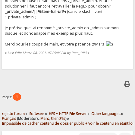
dossiers de base n'étant pas dans /_private_admin. Pour le
solutionner il faut encore retravailler la RegEx pour obtenir
_private_admin/||%item-full-url%
(sans le slash avant
"_private_admin").
Je précise que j'ai renommé _private_admin en _admin sur mon
disque, et donc adapté mes exemples plus haut.
Merci pour les coups de main, et votre patience @Mars
«
Last Edit: March 08, 2021, 07:29:06 PM by Rom_1983
»
1
Pages:
rejetto forum
»
Software
»
HFS ~ HTTP File Server
»
Other languages
»
Français
(Moderators:
Mars
,
SilentPliz
) »
Impossible de cacher contenu de dossier public + voir le contenu en étant lo