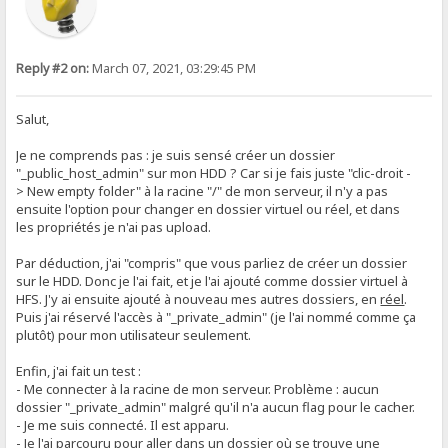
Reply #2 on:
March 07, 2021, 03:29:45 PM
Salut,
Je ne comprends pas : je suis sensé créer un dossier
"_public_host_admin" sur mon HDD ? Car si je fais juste "clic-droit -
> New empty folder" à la racine "/" de mon serveur, il n'y a pas
ensuite l'option pour changer en dossier virtuel ou réel, et dans
les propriétés je n'ai pas upload.
Par déduction, j'ai "compris" que vous parliez de créer un dossier
sur le HDD. Donc je l'ai fait, et je l'ai ajouté comme dossier virtuel à
HFS. J'y ai ensuite ajouté à nouveau mes autres dossiers, en
réel
.
Puis j'ai réservé l'accès à "_private_admin" (je l'ai nommé comme ça
plutôt) pour mon utilisateur seulement.
Enfin, j'ai fait un test :
- Me connecter à la racine de mon serveur. Problème : aucun
dossier "_private_admin" malgré qu'il n'a aucun flag pour le cacher.
- Je me suis connecté. Il est apparu.
- Je l'ai parcouru pour aller dans un dossier où se trouve une