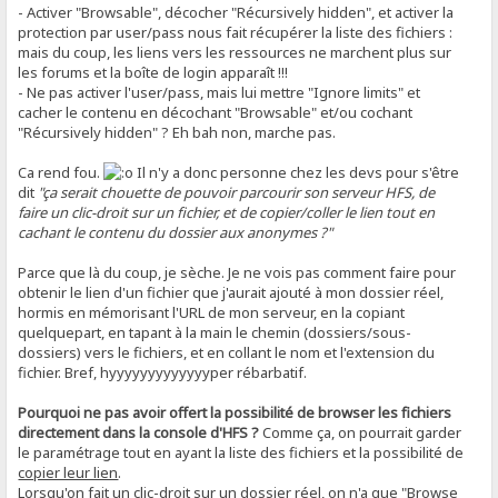
- Activer "Browsable", décocher "Récursively hidden", et activer la
protection par user/pass nous fait récupérer la liste des fichiers :
mais du coup, les liens vers les ressources ne marchent plus sur
les forums et la boîte de login apparaît !!!
- Ne pas activer l'user/pass, mais lui mettre "Ignore limits" et
cacher le contenu en décochant "Browsable" et/ou cochant
"Récursively hidden" ? Eh bah non, marche pas.
Ca rend fou.
Il n'y a donc personne chez les devs pour s'être
dit
"ça serait chouette de pouvoir parcourir son serveur HFS, de
faire un clic-droit sur un fichier, et de copier/coller le lien tout en
cachant le contenu du dossier aux anonymes ?"
Parce que là du coup, je sèche. Je ne vois pas comment faire pour
obtenir le lien d'un fichier que j'aurait ajouté à mon dossier réel,
hormis en mémorisant l'URL de mon serveur, en la copiant
quelquepart, en tapant à la main le chemin (dossiers/sous-
dossiers) vers le fichiers, et en collant le nom et l'extension du
fichier. Bref, hyyyyyyyyyyyyyper rébarbatif.
Pourquoi ne pas avoir offert la possibilité de browser les fichiers
directement dans la console d'HFS ?
Comme ça, on pourrait garder
le paramétrage tout en ayant la liste des fichiers et la possibilité de
copier leur lien
.
Lorsqu'on fait un clic-droit sur un dossier réel, on n'a que "Browse