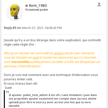
Rom_1983
Occasional poster
Reply #3 on:
March 07, 2021, 04:08:43 PM
J'aoute qu'il y a un truc étrange dans votre explication, qui contredit
règle cette règle d'or :
Dès qu'un dossier est verrouillé en
amont
(accès user restreint),
tous les dossiers en
aval
et toutes les ressources qui s'y trouvent
sont
inaccessibles
publiquement (accéder à l'URL est bloqué par un
panneau d'identification).
Donc je vois mal comment avec une technique d'imbrication vous
pourriez éviter celà.
Et vous m'avez bien dit :
Quote
2) ajoutes public_host_admin à ton vfs ( sans limitation ) puis dans
ses propriétés ajouter seulement ton compte dans (access delete
upload) pour être le seul à y avoir access une fois que tu sera
identifié