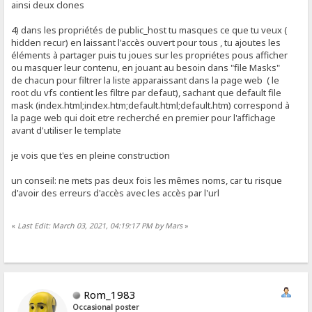
ainsi deux clones
4) dans les propriétés de public_host tu masques ce que tu veux (
hidden recur) en laissant l'accès ouvert pour tous , tu ajoutes les
éléments à partager puis tu joues sur les propriétes pous afficher
ou masquer leur contenu, en jouant au besoin dans "file Masks"
de chacun pour filtrer la liste apparaissant dans la page web ( le
root du vfs contient les filtre par defaut), sachant que default file
mask (index.html;index.htm;default.html;default.htm) correspond à
la page web qui doit etre recherché en premier pour l'affichage
avant d'utiliser le template
je vois que t'es en pleine construction
un conseil: ne mets pas deux fois les mêmes noms, car tu risque
d'avoir des erreurs d'accès avec les accès par l'url
«
Last Edit: March 03, 2021, 04:19:17 PM by Mars
»
Rom_1983
Occasional poster