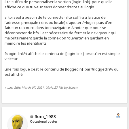
il te suffira de personnaliser la section [login-link] pour qu'elle
affiche ce que tu veux sans donner d'accès au login
si toi seul a besoin de te connecter il te suffira à la suite de
l'adresse principale ( dns ou locale) d'ajouter /~login puis d'en
faire un raccourci dans ton navigateur. A noter que pour se
déconnecter de hfs il est nécessaire de fermer le navigateur qui
majoritairement garde la connexion "ouverte" en gardant en
mémoire les identifiants.
%login-link% affiche le contenu de [login-link] lorsqu'on est simple
visiteur
une fois logué c'est le contenu de [loggedin] par %loggedin% qui
est affiché
«
Last Edit: March 07, 2021, 09:41:27 PM by Mars
»
Rom_1983
Occasional poster