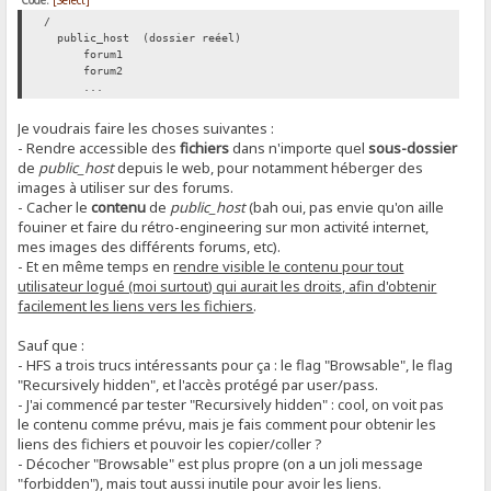
Code:
[Select]
/
public_host (dossier reéel)
forum1
forum2
...
Je voudrais faire les choses suivantes :
- Rendre accessible des
fichiers
dans n'importe quel
sous-dossier
de
public_host
depuis le web, pour notamment héberger des
images à utiliser sur des forums.
- Cacher le
contenu
de
public_host
(bah oui, pas envie qu'on aille
fouiner et faire du rétro-engineering sur mon activité internet,
mes images des différents forums, etc).
- Et en même temps en
rendre visible le contenu pour tout
utilisateur logué (moi surtout) qui aurait les droits, afin d'obtenir
facilement les liens vers les fichiers
.
Sauf que :
- HFS a trois trucs intéressants pour ça : le flag "Browsable", le flag
"Recursively hidden", et l'accès protégé par user/pass.
- J'ai commencé par tester "Recursively hidden" : cool, on voit pas
le contenu comme prévu, mais je fais comment pour obtenir les
liens des fichiers et pouvoir les copier/coller ?
- Décocher "Browsable" est plus propre (on a un joli message
"forbidden"), mais tout aussi inutile pour avoir les liens.