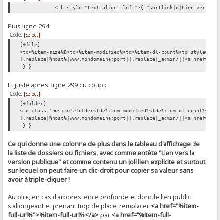
<th style="text-align: left">{.^sortlink|d|Lien vers la ve
Puis ligne 294 :
Code:
[Select]
[+file]
<td>%item-size%B<td>%item-modified%<td>%item-dl-count%<td style="te
{.replace|%host%|www.mondomaine:port|{.replace|_admin/||<a href="%i
:}.}
Et juste après, ligne 299 du coup :
Code:
[Select]
[+folder]
<td class='nosize'>folder<td>%item-modified%<td>%item-dl-count%<td 
{.replace|%host%|www.mondomaine:port|{.replace|_admin/||<a href="%i
:}.}
Ce qui donne une colonne de plus dans le tableau d'affichage de
la liste de dossiers ou fichiers, avec comme entête "Lien vers la
version publique" et comme contenu un joli lien explicite et surtout
sur lequel on peut faire un clic-droit pour copier sa valeur sans
avoir à triple-cliquer !
Au pire, en cas d'arborescence profonde et donc le lien public
s'allongeant et prenant trop de place, remplacer
<a href="%item-
full-url%">%item-full-url%</a>
par
<a href="%item-full-