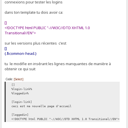
connexions pour tester les logins
dans ton template tu dois avoir ca:
[]
<!DOCTYPE html PUBLIC "-//W3C//DTD XHTML 1.0
Transitional//EN">
sur les versions plus récentes c'est
[]
{.$common-head.}
tu le modifie en insérant les lignes manquantes de manière à
obtenir ce qui suit
Code:
[Select]
[]
%login-link%
%loggedin%
[login-link]
ceci est ma nouvelle page d'accueil
[loggedin]
<!DOCTYPE html PUBLIC "-//W3C//DTD XHTML 1.0 Transitional//EN">