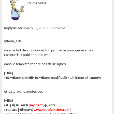
Tireless poster
Reply #8 on:
March 08, 2021, 01:09:24 PM
@Rom_1983
dans le but de solutionner ton problème pour générer les
raccourcis à publier sur le web
dans le template repère ces deux lignes
[+file]
<td>%item-size%B<td>%item-modified%<td>%item-dl-count%
et juste avant ajoutes ceci
[+file]
{.if|{.=|%user%|
myident
.}|{:<br>
{.replace|%host%|
www.mondomaine.com
|