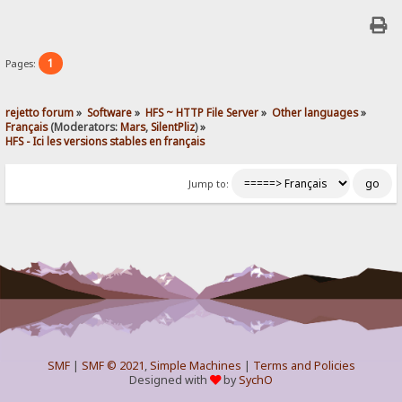
1
Pages:
rejetto forum
»
Software
»
HFS ~ HTTP File Server
»
Other languages
»
Français
(Moderators:
Mars
,
SilentPliz
) »
HFS - Ici les versions stables en français 
Jump to:
SMF
|
SMF © 2021
,
Simple Machines
|
Terms and Policies
Designed with
by
SychO