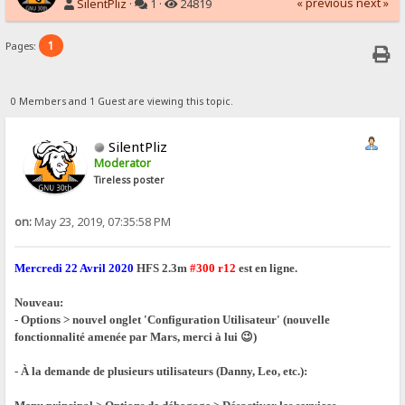
« previous
next »
SilentPliz
·
1 ·
24819
1
Pages:
0 Members and 1 Guest are viewing this topic.
SilentPliz
Moderator
Tireless poster
on:
May 23, 2019, 07:35:58 PM
Mercredi 22 Avril 2020
HFS 2.3m
#300 r12
est en ligne.
Nouveau:
- Options > nouvel onglet 'Configuration Utilisateur' (nouvelle
fonctionnalité amenée par Mars, merci à lui 😉)
- À la demande de plusieurs utilisateurs (Danny, Leo, etc.):