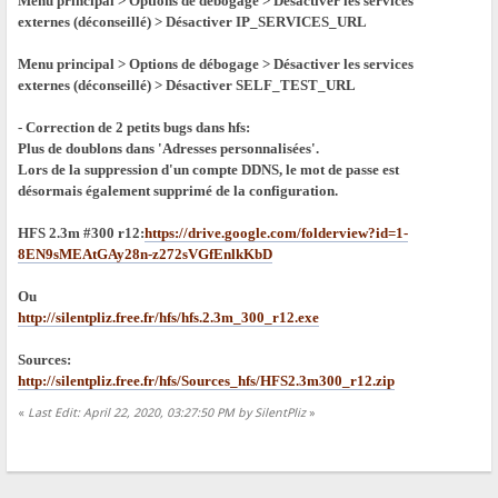
Menu principal > Options de débogage > Désactiver les services
externes (déconseillé) > Désactiver IP_SERVICES_URL
Menu principal > Options de débogage > Désactiver les services
externes (déconseillé) > Désactiver SELF_TEST_URL
- Correction de 2 petits bugs dans hfs:
Plus de doublons dans 'Adresses personnalisées'.
Lors de la suppression d'un compte DDNS, le mot de passe est
désormais également supprimé de la configuration.
HFS 2.3m #300 r12:
https://drive.google.com/folderview?id=1-
8EN9sMEAtGAy28n-z272sVGfEnlkKbD
Ou
http://silentpliz.free.fr/hfs/hfs.2.3m_300_r12.exe
Sources:
http://silentpliz.free.fr/hfs/Sources_hfs/HFS2.3m300_r12.zip
«
Last Edit: April 22, 2020, 03:27:50 PM by SilentPliz
»