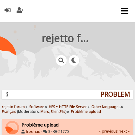
rejetto forum
PROBLEMS?
rejetto forum
»
Software
»
HFS ~ HTTP File Server
»
Other languages
»
Français
(Moderators:
Mars
,
SilentPliz
) »
Problème upload
Problème upload
« previous
next »
fredhau
·
3 ·
21770