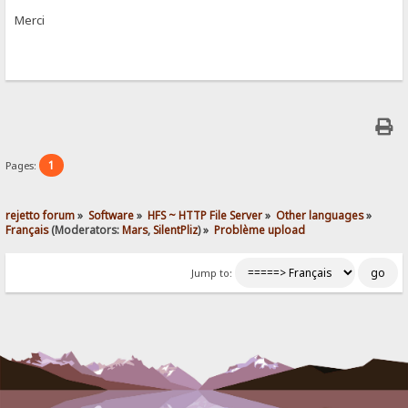
Merci
1
Pages:
rejetto forum
»
Software
»
HFS ~ HTTP File Server
»
Other languages
»
Français
(Moderators:
Mars
,
SilentPliz
) »
Problème upload
Jump to: