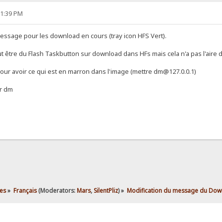
11:39 PM
 message pour les download en cours (tray icon HFS Vert).
peut être du Flash Taskbutton sur download dans HFs mais cela n'a pas l'aire 
r pour avoir ce qui est en marron dans l'image (mettre dm@127.0.0.1)
r dm
es
»
Français
(Moderators:
Mars
,
SilentPliz
) »
Modification du message du Down