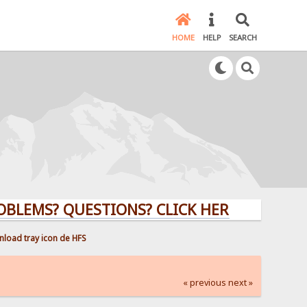
HOME
HELP
SEARCH
EMS? QUESTIONS? CLICK HERE!
load tray icon de HFS
« previous
next »