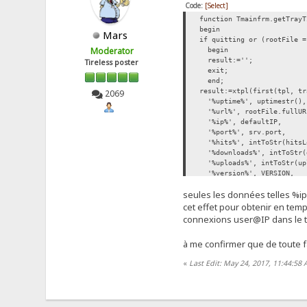
Code:
[Select]
function Tmainfrm.getTrayT
begin
Mars
if quitting or (rootFile =
Moderator
begin
result:='';
Tireless poster
exit;
end;
result:=xtpl(first(tpl, tr
2069
'%uptime%', uptimestr(),
'%url%', rootFile.fullUR
'%ip%', defaultIP,
'%port%', srv.port,
'%hits%', intToStr(hitsL
'%downloads%', intToStr(
'%uploads%', intToStr(up
'%version%', VERSION,
'%build%', VERSION_BUILD
seules les données telles %ip
]);
end; // getTrayTipMsg
cet effet pour obtenir en temps
connexions user@IP dans le tr
à me confirmer que de toute fa
«
Last Edit: May 24, 2017, 11:44:58