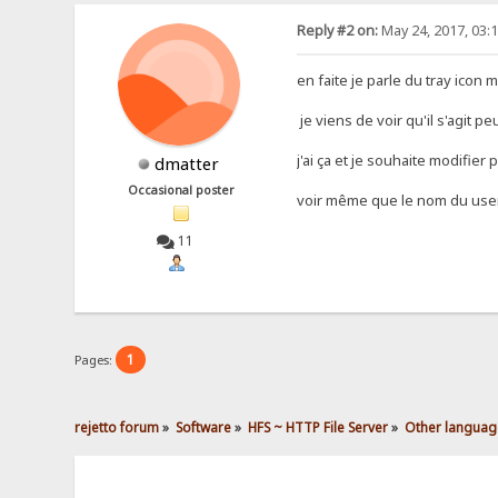
Reply #2 on:
May 24, 2017, 03:
en faite je parle du tray icon
je viens de voir qu'il s'agit 
j'ai ça et je souhaite modifie
dmatter
Occasional poster
voir même que le nom du use
11
1
Pages:
rejetto forum
»
Software
»
HFS ~ HTTP File Server
»
Other languag