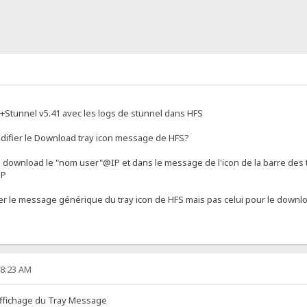
9+Stunnel v5.41 avec les logs de stunnel dans HFS
modifier le Download tray icon message de HFS?
ie download le "nom user"@IP et dans le message de l'icon de la barre des tac
IP
fier le message générique du tray icon de HFS mais pas celui pour le downl
38:23 AM
l'affichage du Tray Message