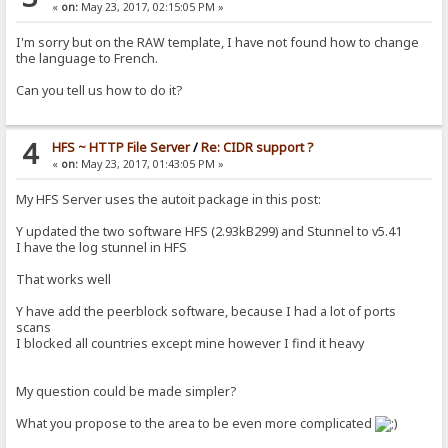
«
on:
May 23, 2017, 02:15:05 PM »
I'm sorry but on the RAW template, I have not found how to change
the language to French.
Can you tell us how to do it?
4
HFS ~ HTTP File Server
/
Re: CIDR support ?
«
on:
May 23, 2017, 01:43:05 PM »
My HFS Server uses the autoit package in this post:
Y updated the two software HFS (2.93kB299) and Stunnel to v5.41
I have the log stunnel in HFS
That works well
Y have add the peerblock software, because I had a lot of ports
scans
I blocked all countries except mine however I find it heavy
My question could be made simpler?
What you propose to the area to be even more complicated