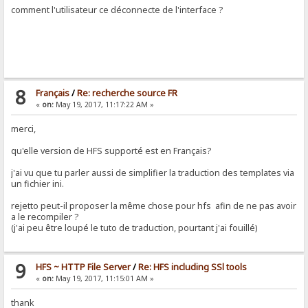
comment l'utilisateur ce déconnecte de l'interface ?
8
Français
/
Re: recherche source FR
«
on:
May 19, 2017, 11:17:22 AM »
merci,
qu'elle version de HFS supporté est en Français?
j'ai vu que tu parler aussi de simplifier la traduction des templates via
un fichier ini.
rejetto peut-il proposer la même chose pour hfs afin de ne pas avoir
a le recompiler ?
(j'ai peu être loupé le tuto de traduction, pourtant j'ai fouillé)
9
HFS ~ HTTP File Server
/
Re: HFS including SSl tools
«
on:
May 19, 2017, 11:15:01 AM »
thank