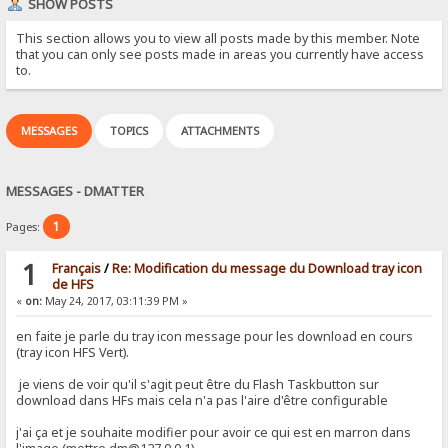
SHOW POSTS
This section allows you to view all posts made by this member. Note
that you can only see posts made in areas you currently have access
to.
MESSAGES
TOPICS
ATTACHMENTS
MESSAGES - DMATTER
1
Pages:
1
Français
/
Re: Modification du message du Download tray icon
de HFS
«
on:
May 24, 2017, 03:11:39 PM »
en faite je parle du tray icon message pour les download en cours
(tray icon HFS Vert).
je viens de voir qu'il s'agit peut être du Flash Taskbutton sur
download dans HFs mais cela n'a pas l'aire d'être configurable
j'ai ça et je souhaite modifier pour avoir ce qui est en marron dans