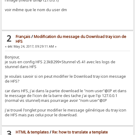
l'image (mettre dm@127.0.0.1)
voir même que le nom du user dm
2
Français
/
Modification du message du Download tray icon de
HFS
«
on:
May 24, 2017, 09:29:11 AM »
Bonjour,
je suis en config HFS 2.3kB299+Stunnel v5.41 avec les logs de
stunnel dans HFS
Je voulais savoir si on peut modifier le Download tray icon message
de HFS?
car dans HFS, j'ai dans la partie download le "nom user"@IP et dans
le message de l'icon de la barre des tache j'ai que l'ip 127.0.0.1
(normal vis stunnel) mais pourraige avoir "nom user"@IP
j'ai trouvé l'onglet pour modifier le message générique du tray icon
de HFS mais pas celui pour le download.
3
HTML & templates
/
Re: how to translate a template