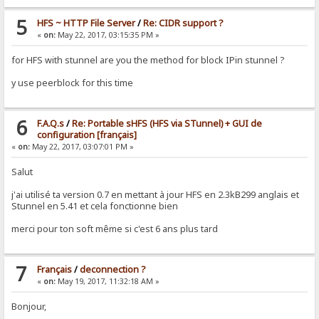
5
HFS ~ HTTP File Server
/
Re: CIDR support ?
«
on:
May 22, 2017, 03:15:35 PM »
for HFS with stunnel are you the method for block IPin stunnel ?
y use peerblock for this time
6
F.A.Q.s
/
Re: Portable sHFS (HFS via STunnel) + GUI de
configuration [français]
«
on:
May 22, 2017, 03:07:01 PM »
Salut
j'ai utilisé ta version 0.7 en mettant à jour HFS en 2.3kB299 anglais et
Stunnel en 5.41 et cela fonctionne bien
merci pour ton soft même si c'est 6 ans plus tard
7
Français
/
deconnection ?
«
on:
May 19, 2017, 11:32:18 AM »
Bonjour,