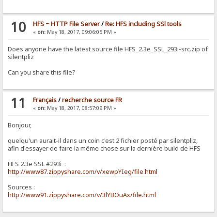
10
HFS ~ HTTP File Server
/
Re: HFS including SSl tools
«
on:
May 18, 2017, 09:06:05 PM »
Does anyone have the latest source file HFS_2.3e_SSL_293i-src.zip of
silentpliz
Can you share this file?
11
Français
/
recherche source FR
«
on:
May 18, 2017, 08:57:09 PM »
Bonjour,
quelqu'un aurait-il dans un coin c'est 2 fichier posté par silentpliz,
afin d'essayer de faire la même chose sur la dernière build de HFS
HFS 2.3e SSL #293i :
http://www87.zippyshare.com/v/xewpYIeg/file.html
Sources :
http://www91.zippyshare.com/v/3lYBOuAx/file.html