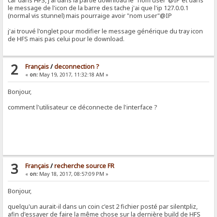
car dans HFS, j'ai dans la partie download le "nom user"@IP et dans
le message de l'icon de la barre des tache j'ai que l'ip 127.0.0.1
(normal vis stunnel) mais pourraige avoir "nom user"@IP
j'ai trouvé l'onglet pour modifier le message générique du tray icon
de HFS mais pas celui pour le download.
2
Français
/
deconnection ?
«
on:
May 19, 2017, 11:32:18 AM »
Bonjour,
comment l'utilisateur ce déconnecte de l'interface ?
3
Français
/
recherche source FR
«
on:
May 18, 2017, 08:57:09 PM »
Bonjour,
quelqu'un aurait-il dans un coin c'est 2 fichier posté par silentpliz,
afin d'essayer de faire la même chose sur la dernière build de HFS