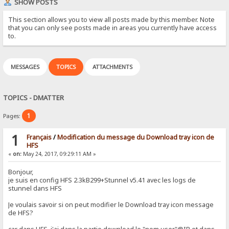
SHOW POSTS
This section allows you to view all posts made by this member. Note
that you can only see posts made in areas you currently have access
to.
MESSAGES
TOPICS
ATTACHMENTS
TOPICS - DMATTER
1
Pages:
1
Français
/
Modification du message du Download tray icon de
HFS
«
on:
May 24, 2017, 09:29:11 AM »
Bonjour,
je suis en config HFS 2.3kB299+Stunnel v5.41 avec les logs de
stunnel dans HFS
Je voulais savoir si on peut modifier le Download tray icon message
de HFS?