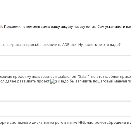
fs
Предложил в комментариях вашу шкурку назову ее так. Сам установил и наст
тью закрывает просьба отключить ADBlock. Ну нафиг мне это надо?
режиме продолжу пользоваться шаблоном "Salaf", но этот шаблон прикр
мысл далее развивать проект
) Надо бы запилить пошаговый мануал по
орне системного диска, папка puro в папке HFS, настройки сброшены в д