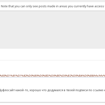
. Note that you can only see posts made in areas you currently have access 
%D1%83%D1%81%D1%82%D0%B0%D0%BD%D0%BE%D0%B2%D0%BA%D0%B8/hfs/hfs%2
фуфлосайт какой-то, хорошо что додумался в твоей подписи по ссылке н