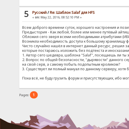
5
Pусский
/
Re: Шаблон Salaf для HFS
«
on:
May 22, 2016, 08:52:10 PM »
Всем доброго времени суток, хорошего настроения и позит
Предыстория - Как любой, более или менее путёвый айтиш
Обложил сего зверя всеми необходимыми атрибутами (ИБП
Возникла необходимость доступа к большому хранилищу фа
Чисто случайно нашёл в интернет данный ресурс, решил заю
которые постараюсь изложить без подтекста и иносказани
1. Автор сего шедевра, шаблона "Salaf", посещаешь ли ты 
2. Вопрос по общей безопасности, "дырявости" данного се
на свой серв, а самому побыть подопытным кроликом?
3. Существует ли полный мануал по данному серверу, хотя б
Пока всё, не буду грузить форум и присутствующих, ибо могу
1
Pages: