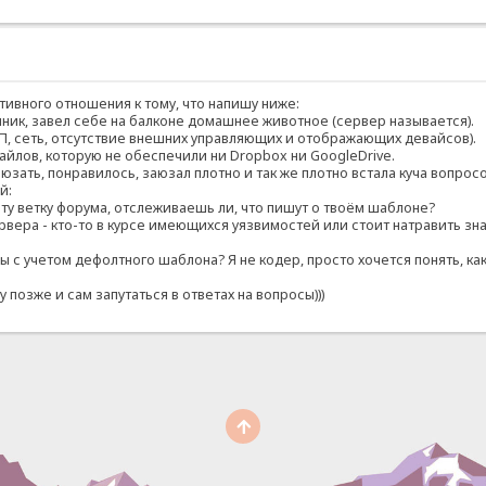
ивного отношения к тому, что напишу ниже:
ник, завел себе на балконе домашнее животное (сервер называется).
, сеть, отсутствие внешних управляющих и отображающих девайсов).
йлов, которую не обеспечили ни Dropbox ни GoogleDrive.
зать, понравилось, заюзал плотно и так же плотно встала куча вопросо
й:
эту ветку форума, отслеживаешь ли, что пишут о твоём шаблоне?
рвера - кто-то в курсе имеющихся уязвимостей или стоит натравить зн
ы с учетом дефолтного шаблона? Я не кодер, просто хочется понять, ка
 позже и сам запутаться в ответах на вопросы)))