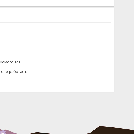
в,
акомого аса
к оно работает.