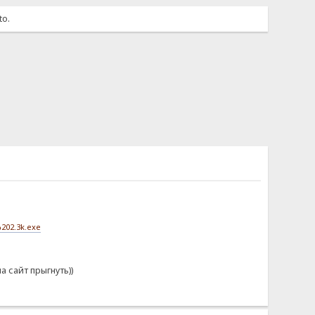
to.
02.3k.exe
а сайт прыгнуть))