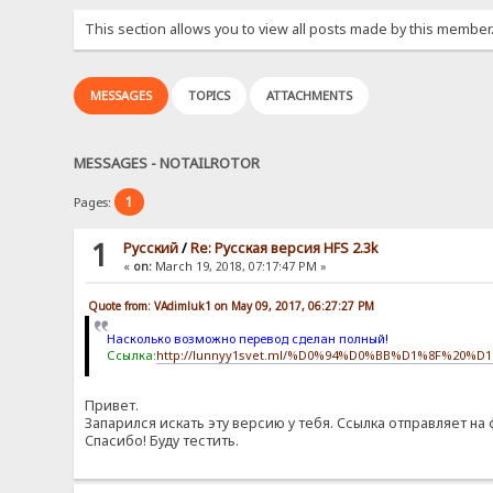
This section allows you to view all posts made by this member
MESSAGES
TOPICS
ATTACHMENTS
MESSAGES - NOTAILROTOR
1
Pages:
1
Pусский
/
Re: Русская версия HFS 2.3k
«
on:
March 19, 2018, 07:17:47 PM »
Quote from: VAdimluk1 on May 09, 2017, 06:27:27 PM
Насколько возможно перевод сделан полный!
Ссылка:
http://lunnyy1svet.ml/%D0%94%D0%BB%D1%8F%20
Привет.
Запарился искать эту версию у тебя. Ссылка отправляет на 
Спасибо! Буду тестить.