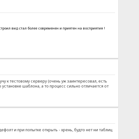
роил вид стал более современен и приятен на восприятия !
учу к тестовому серверу (очень уж заинтересовал, есть
 установке шаблона, а то процесс сильно отличается от
ефолт и при попытке открыть - хрень, будто нет ни таблиц