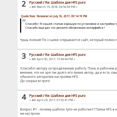
2
Pусский
/
Re: Шаблон для HFS puro
«
on:
March 19, 2018, 06:56:49 PM »
Quote from: Pensioner on July 16, 2017, 09:14:19 PM
Спасибо ! Я нашел статью хорошую по установки и настройки
h
Спасибо еще раз что делаете обновления интерфейса !
Чушь полная! По ссылке открывается сайт, который полнос
3
Pусский
/
Re: Шаблон для HFS puro
«
on:
April 30, 2017, 12:44:44 PM »
!Спасибо! автору за проделанную работу. Пока, в рабочем 
мнение, что не зря так долго его пилил автор, да и есть с
обычного алгоритма настройки HFS.
До скорых встреч!
4
Pусский
/
Re: Шаблон для HFS puro
«
on:
April 29, 2017, 07:53:41 PM »
Вопрос #1 - почему шаблон тупо не работает? Папка HFS в к
ни настроек.