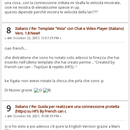
una cosa...con la connessione crittata mi sballa le velocità mostrate,
cioè ne mostra di elevatissime specie in up.
questo dipende perchè mostra le velocità della lan???
8
Italiano
/
Re: Template "Vista" con Chat e Video Player (Italiano)
Vers. 1.8 New!!
«
on:
October 22, 2007, 12:07:29 PM »
ciao french....
che distrattone che sono ho notato solo adesso la finezza che hai
inserito nell'ultimo template che hai creato perme...."Created by
French can can - TopGun & rejetto (HFS) -"
ke figata. non avevo notato la chicca che pirla che sono :p
Di Nuovo grazie
9
Italiano
/
Re: Guida per realizzare una connessione protetta
(https) su HFS By French can c
«
on:
October 06, 2007, 10:08:39 PM »
si si ho visto e poi adesso c'è pure la English Version grazie a Mars