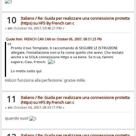
10
Italiano
/
Re: Guida per realizzare una connessione protetta
(https) su HFS By French can c
«
on:
October 06, 2007, 09:48:21 PM »
Quote from: FRENCH CAN CAN on October 06, 2007, 08:51:23 PM
Pronto il tuo Template, ti raccomando di SEGUIRE LE ISTRUZIONI
allegate, l'installazione non si fa come quello che avevi. L'ho testato
anche x la SOLA connessione https e va bene. Se ti va, fammi
sapere, Ciao, French.
Lo metto sotto qui:
mitico! funziona alla perfezione. grazie mille.
11
Italiano
/
Re: Guida per realizzare una connessione protetta
(https) su HFS By French can c
«
on:
October 06, 2007, 08:33:11 PM »
quando vuoi!
Italiano
/
Re: Guida per realizzare una connessione protetta