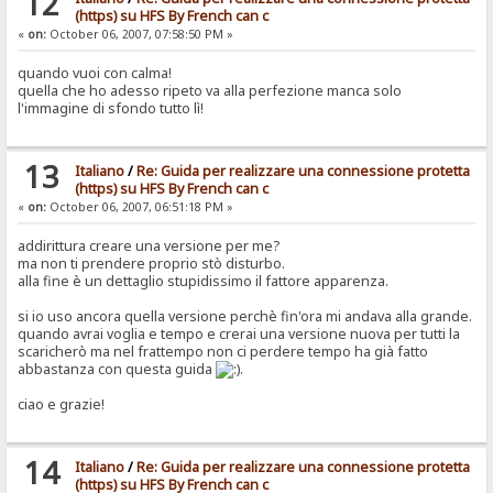
12
(https) su HFS By French can c
«
on:
October 06, 2007, 07:58:50 PM »
quando vuoi con calma!
quella che ho adesso ripeto va alla perfezione manca solo
l'immagine di sfondo tutto lì!
13
Italiano
/
Re: Guida per realizzare una connessione protetta
(https) su HFS By French can c
«
on:
October 06, 2007, 06:51:18 PM »
addirittura creare una versione per me?
ma non ti prendere proprio stò disturbo.
alla fine è un dettaglio stupidissimo il fattore apparenza.
si io uso ancora quella versione perchè fin'ora mi andava alla grande.
quando avrai voglia e tempo e crerai una versione nuova per tutti la
scaricherò ma nel frattempo non ci perdere tempo ha già fatto
abbastanza con questa guida
.
ciao e grazie!
14
Italiano
/
Re: Guida per realizzare una connessione protetta
(https) su HFS By French can c