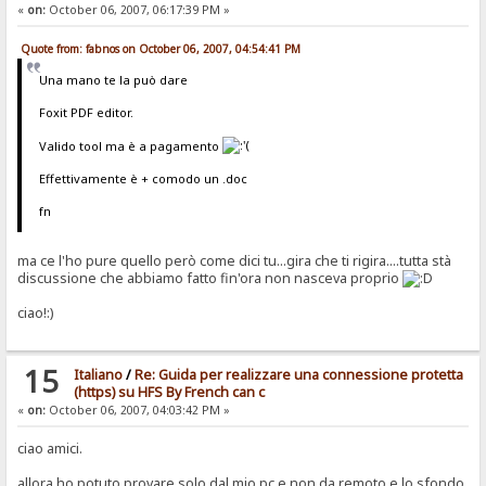
«
on:
October 06, 2007, 06:17:39 PM »
Quote from: fabnos on October 06, 2007, 04:54:41 PM
Una mano te la può dare
Foxit PDF editor.
Valido tool ma è a pagamento
Effettivamente è + comodo un .doc
fn
ma ce l'ho pure quello però come dici tu...gira che ti rigira....tutta stà
discussione che abbiamo fatto fin'ora non nasceva proprio
ciao!:)
15
Italiano
/
Re: Guida per realizzare una connessione protetta
(https) su HFS By French can c
«
on:
October 06, 2007, 04:03:42 PM »
ciao amici.
allora ho potuto provare solo dal mio pc e non da remoto e lo sfondo