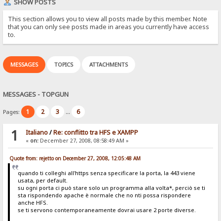
SHOW POSTS
This section allows you to view all posts made by this member. Note
that you can only see posts made in areas you currently have access
to.
MESSAGES
TOPICS
ATTACHMENTS
MESSAGES - TOPGUN
1
2
3
6
Pages:
...
1
Italiano
/
Re: conflitto tra HFS e XAMPP
«
on:
December 27, 2008, 08:58:49 AM »
Quote from: rejetto on December 27, 2008, 12:05:48 AM
quando ti colleghi all'https senza specificare la porta, la 443 viene
usata, per default.
su ogni porta ci può stare solo un programma alla volta*, perciò se ti
sta rispondendo apache è normale che no nti possa rispondere
anche HFS.
se ti servono contemporaneamente dovrai usare 2 porte diverse.