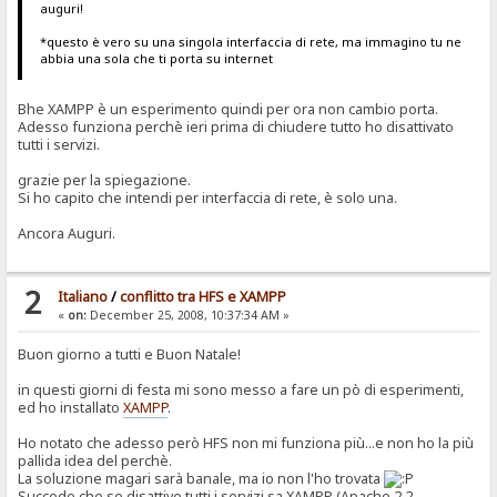
auguri!
*questo è vero su una singola interfaccia di rete, ma immagino tu ne
abbia una sola che ti porta su internet
Bhe XAMPP è un esperimento quindi per ora non cambio porta.
Adesso funziona perchè ieri prima di chiudere tutto ho disattivato
tutti i servizi.
grazie per la spiegazione.
Si ho capito che intendi per interfaccia di rete, è solo una.
Ancora Auguri.
2
Italiano
/
conflitto tra HFS e XAMPP
«
on:
December 25, 2008, 10:37:34 AM »
Buon giorno a tutti e Buon Natale!
in questi giorni di festa mi sono messo a fare un pò di esperimenti,
ed ho installato
XAMPP
.
Ho notato che adesso però HFS non mi funziona più...e non ho la più
pallida idea del perchè.
La soluzione magari sarà banale, ma io non l'ho trovata
Succede che se disattivo tutti i servizi sa XAMPP (Apache 2.2,