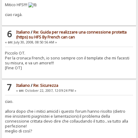
Mitico HFS!!!!
ciao ragà.
6
Italiano
/
Re: Guida per realizzare una connessione protetta
(https) su HFS By French can can
«
on:
July 30, 2008, 08:50:56 AM »
Piccolo OT.
Per la cronaca French, io sono sempre con il template che mi facesti
su misura, e va un amore!!!
[Fine OT]
7
Italiano
/
Re: Sicurezza
«
on:
October 22, 2007, 12:09:24 PM »
ciao.
allora dopo che i mitici amicid i questo forum hanno risolto (dietro
mie iinsistenti piagnistei e lamentazioni) il problema della
connessione crittata devo dire che collaudando il tutto...va tutto alla
perfezione!
meglio di così?