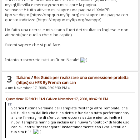
mysql,filezilla e mercury) non mi si apre la pagina.
se invece è tutto attivato mi si apre una pagina di XAMPP.
tipo se digito [https://topgun.myftp.org] mi si apre una pagina con
questo indirizzo [https://topgun.myftp.org/xampp/].
Ho fatto una ricerca e mi saltano fuori dei risultati in Inglese e non
attinenti(per quello che ci ho capito).
fatemi sapere che si può fare.
Intanto trascorrete tutti un Buon Natale!
3
Italiano
/
Re: Guida per realizzare una connessione protetta
(https) su HFS By French can can
«
on:
November 17, 2008, 09:06:30 PM »
Quote from: FRENCH CAN CAN on November 17, 2008, 08:42:50 PM
Scarica l'ultima versione del Template "Vista" (o altro Template) che
usi tu di solito dal link che ti ho detto e funziona tutto perfettamente,
anche l'immagine di sfondo, non occorre settare niente, inoltre i
nuovi Template hanno già incluso una nuova "Shoutbox" di facile uso
con cui potrai "messaggiare" instantaneamente con i vari utenti del
tuo sito HFS.