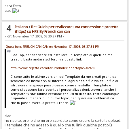
sarà fatto.
ciao
4
Italiano
/
Re: Guida per realizzare una connessione protetta
(https) su HFS By French can can
«
on:
November 17, 2008, 08:30:27 PM »
Quote from: FRENCH CAN CAN on November 17, 2008, 08:27:51 PM
Ciao Top, per scaricare ed installare un Template di quelli da me
creati ti basta andare sul forum a questo link:
http://www.rejetto.com/forum/index.php?topic=4992.0
Ci sono tutte le ultime versioni dei Template da me creati pronti da
scaricare ed installare, all'interno di ogni singolo file zip c'è un file di
istruzioni che spiega passo-passo come si installa il Template e
come si possono fare eventuali personalizzazioni, troverai anche il
Template "Vista" ultima versione che usi tu di solito, resto comunque
disponibile, magari in un nuovo topic, per qualsiasi problematica
che tu possa avere, a presto, French.
ciao.
ho risolto, ero io che mi ero scordato come creare la cartella upload.
il template che ho adesso è quello che tu link qualche post più