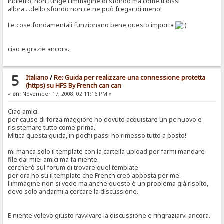
indietro, non funge l'immagine di sfondo ma come ti dissi
allora....dello sfondo non ce ne può fregar di meno!
Le cose fondamentali funzionano bene,questo importa
ciao e grazie ancora.
5
Italiano
/
Re: Guida per realizzare una connessione protetta
(https) su HFS By French can can
«
on:
November 17, 2008, 02:11:16 PM »
Ciao amici.
per cause di forza maggiore ho dovuto acquistare un pc nuovo e
risistemare tutto come prima.
Mitica questa guida, in pochi passi ho rimesso tutto a posto!
mi manca solo il template con la cartella upload per farmi mandare
file dai miei amici ma fa niente.
cercherò sul forum di trovare quel template.
per ora ho su il template che French creò apposta per me.
l'immagine non si vede ma anche questo è un problema già risolto,
devo solo andarmi a cercare la discussione.
E niente volevo giusto ravvivare la discussione e ringraziarvi ancora.