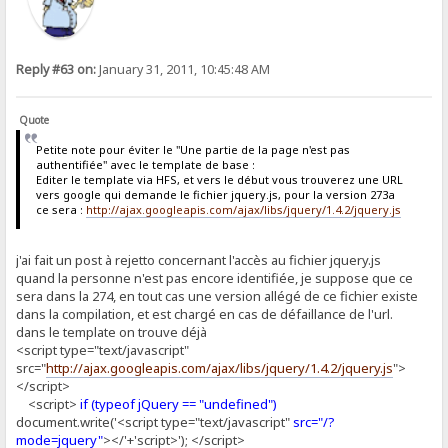
Reply #63 on:
January 31, 2011, 10:45:48 AM
Quote
Petite note pour éviter le "Une partie de la page n'est pas
authentifiée" avec le template de base :
Editer le template via HFS, et vers le début vous trouverez une URL
vers google qui demande le fichier jquery.js, pour la version 273a
ce sera :
http://ajax.googleapis.com/ajax/libs/jquery/1.4.2/jquery.js
j'ai fait un post à rejetto concernant l'accès au fichier jquery.js
quand la personne n'est pas encore identifiée, je suppose que ce
sera dans la 274, en tout cas une version allégé de ce fichier existe
dans la compilation, et est chargé en cas de défaillance de l'url.
dans le template on trouve déjà
<script type="text/javascript"
src="
http://ajax.googleapis.com/ajax/libs/jquery/1.4.2/jquery.js
">
</script>
<script>
if (typeof jQuery == "undefined")
document.write('<script type="text/javascript"
src="/?
mode=jquery"
></'+'script>'); </script>