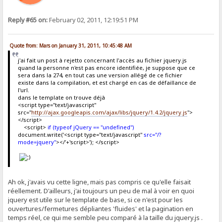
Reply #65 on:
February 02, 2011, 12:19:51 PM
Quote from: Mars on January 31, 2011, 10:45:48 AM
j'ai fait un post à rejetto concernant l'accès au fichier jquery.js
quand la personne n'est pas encore identifiée, je suppose que ce
sera dans la 274, en tout cas une version allégé de ce fichier
existe dans la compilation, et est chargé en cas de défaillance de
l'url.
dans le template on trouve déjà
<script type="text/javascript"
src="
http://ajax.googleapis.com/ajax/libs/jquery/1.4.2/jquery.js
">
</script>
<script>
if (typeof jQuery == "undefined")
document.write('<script type="text/javascript"
src="/?
mode=jquery"
></'+'script>'); </script>
Ah ok, j'avais vu cette ligne, mais pas compris ce qu'elle faisait
réellement. D'ailleurs, j'ai toujours un peu de mal à voir en quoi
jquery est utile sur le template de base, si ce n'est pour les
ouvertures/fermetures dépliantes 'fluides' et la pagination en
temps réel, ce qui me semble peu comparé à la taille du jquery.js .