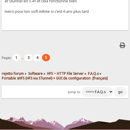
et Stunnel en 5.41 et cela fonctionne bien
merci pour ton soft même si c'est 6 ans plus tard
1
3
4
5
Pages:
...
rejetto forum
»
Software
»
HFS ~ HTTP File Server
»
F.A.Q.s
»
Portable sHFS (HFS via STunnel) + GUI de configuration  [français]
Jump to: