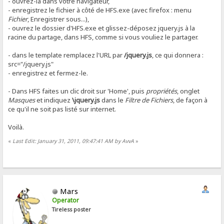
- ouvrez-la dans votre navigateur,
- enregistrez le fichier à côté de HFS.exe (avec firefox : menu
Fichier
, Enregistrer sous...),
- ouvrez le dossier d'HFS.exe et glissez-déposez jquery.js à la
racine du partage, dans HFS, comme si vous vouliez le partager.
- dans le template remplacez l'URL par
/jquery.js
, ce qui donnera :
src="/jquery.js"
- enregistrez et fermez-le.
- Dans HFS faites un clic droit sur 'Home', puis
propriétés
, onglet
Masques
et indiquez
\jquery.js
dans le
Filtre de Fichiers
, de façon à
ce qu'il ne soit pas listé sur internet.
Voilà.
«
Last Edit: January 31, 2011, 09:47:41 AM by AvvA
»
Mars
Operator
Tireless poster