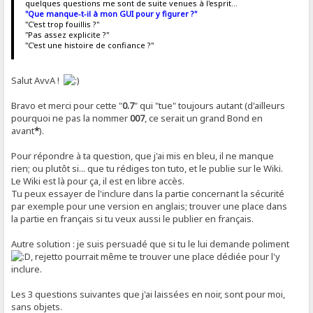
quelques questions me sont de suite venues à l'esprit...
"Que manque-t-il à mon GUI pour y figurer ?"
"C'est trop fouillis ?"
"Pas assez explicite ?"
"C'est une histoire de confiance ?"
Salut AvvA !
Bravo et merci pour cette "
0.7
" qui "tue" toujours autant (d'ailleurs
pourquoi ne pas la nommer
007
, ce serait un grand Bond en
avant
*
).
Pour répondre à ta question, que j'ai mis en bleu, il ne manque
rien; ou plutôt si... que tu rédiges ton tuto, et le publie sur le Wiki.
Le Wiki est là pour ça, il est en libre accès.
Tu peux essayer de l'inclure dans la partie concernant la sécurité
par exemple pour une version en anglais; trouver une place dans
la partie en français si tu veux aussi le publier en français.
Autre solution : je suis persuadé que si tu le lui demande poliment
, rejetto pourrait même te trouver une place dédiée pour l'y
inclure.
Les 3 questions suivantes que j'ai laissées en noir, sont pour moi,
sans objets.