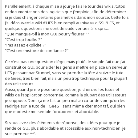
Parallèlement, à chaque mise à jour je fais le tour des wikis, tutos
et documentations des logiciels que j'emploie, afin de déterminer
si je dois changer certains paramètres dans mon source. Cette fois
j'ai découvert le wiki d'HFS bien rempli au niveau d'SSL/HFS, et
quelques questions me sont de suite venues à l'esprit...
"Que manque-t-il à mon GUI pour y figurer ?"
"C'est trop fouillis ?"
"Pas assez explicite ?"
"C'est une histoire de confiance ?"
Ce n'est pas une question d'égo, mais plutôt le simple fait que j'ai
construit ce GUI pour aider les gens à mettre en place un serveur
HFS passant par Stunnel, sans se prendre la tête à suivre le tuto
de Gees, très bien fait, mais un peu trop technique pour la plupart
des utilisateurs.
Aussi, quand je me pose une question, je cherche les tutos et
wikis de l'application concernée, comme la plupart des utilisateurs
je suppose. Donc ça me fait un peu mal au cœur de voir qu'on les
redirige sur le tuto de ~GeeS~ sans même citer mon taf, qui bien
que modeste me semble fonctionnel et abordable.
Si vous avez des éléments de réponse, des idées pour que je
rende ce GUI plus abordable et accessible aux non-technicien, je
suis preneur ^^'.