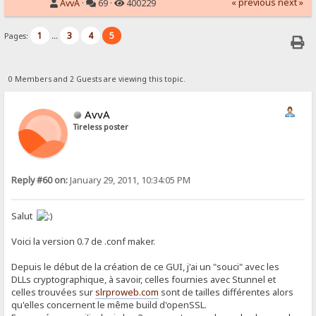
« previous
next »
AvvA
·
69 ·
400229
1
3
4
5
Pages:
...
0 Members and 2 Guests are viewing this topic.
AvvA
Tireless poster
Reply #60 on:
January 29, 2011, 10:34:05 PM
Salut
Voici la version 0.7 de .conf maker.
Depuis le début de la création de ce GUI, j'ai un "souci" avec les
DLLs cryptographique, à savoir, celles fournies avec Stunnel et
celles trouvées sur
slrproweb.com
sont de tailles différentes alors
qu'elles concernent le même build d'openSSL.