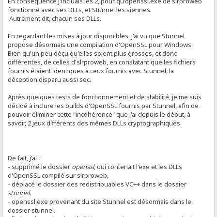
En conséquence j'incluais les 2, pour qu'openssl.exe de slrproweb
fonctionne avec ses DLLs, et Stunnel les siennes.
Autrement dit, chacun ses DLLs.
En regardant les mises à jour disponibles, j'ai vu que Stunnel
propose désormais une compilation d'OpenSSL pour Windows.
Bien qu'un peu déçu qu'elles soient plus grosses, et donc
différentes, de celles d'slrproweb, en constatant que les fichiers
fournis étaient identiques à ceux fournis avec Stunnel, la
déception disparu aussi sec.
Après quelques tests de fonctionnement et de stabilité, je me suis
décidé à inclure les builds d'OpenSSL fournis par Stunnel, afin de
pouvoir éliminer cette "incohérence" que j'ai depuis le début, à
savoir, 2 jeux différents des mêmes DLLs cryptographiques.
De fait, j'ai :
- supprimé le dossier
openssl
, qui contenait l'exe et les DLLs
d'OpenSSL compilé sur slrproweb,
- déplacé le dossier des redistribuables VC++ dans le dossier
stunnel
.
- openssl.exe provenant du site Stunnel est désormais dans le
dossier stunnel.