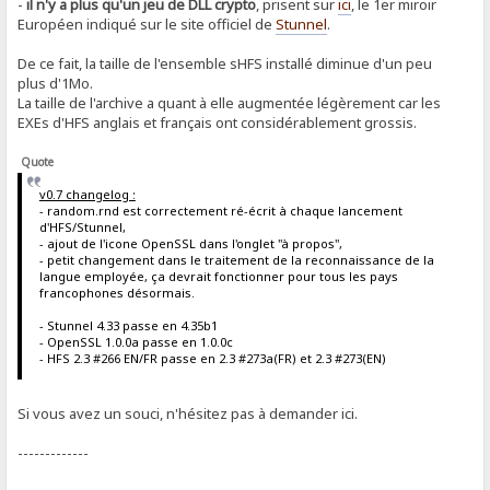
-
il n'y a plus qu'un jeu de DLL crypto
, prisent sur
ici
, le 1er miroir
Européen indiqué sur le site officiel de
Stunnel
.
De ce fait, la taille de l'ensemble sHFS installé diminue d'un peu
plus d'1Mo.
La taille de l'archive a quant à elle augmentée légèrement car les
EXEs d'HFS anglais et français ont considérablement grossis.
Quote
v0.7 changelog :
- random.rnd est correctement ré-écrit à chaque lancement
d'HFS/Stunnel,
- ajout de l'icone OpenSSL dans l'onglet "à propos",
- petit changement dans le traitement de la reconnaissance de la
langue employée, ça devrait fonctionner pour tous les pays
francophones désormais.
- Stunnel 4.33 passe en 4.35b1
- OpenSSL 1.0.0a passe en 1.0.0c
- HFS 2.3 #266 EN/FR passe en 2.3 #273a(FR) et 2.3 #273(EN)
Si vous avez un souci, n'hésitez pas à demander ici.
-------------