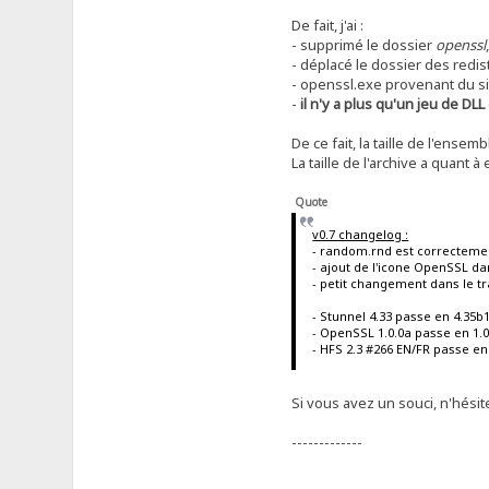
De fait, j'ai :
- supprimé le dossier
openssl
- déplacé le dossier des redi
- openssl.exe provenant du si
-
il n'y a plus qu'un jeu de DLL
De ce fait, la taille de l'ense
La taille de l'archive a quant
Quote
v0.7 changelog :
- random.rnd est correctemen
- ajout de l'icone OpenSSL dan
- petit changement dans le t
- Stunnel 4.33 passe en 4.35b
- OpenSSL 1.0.0a passe en 1.0
- HFS 2.3 #266 EN/FR passe en 
Si vous avez un souci, n'hésit
-------------