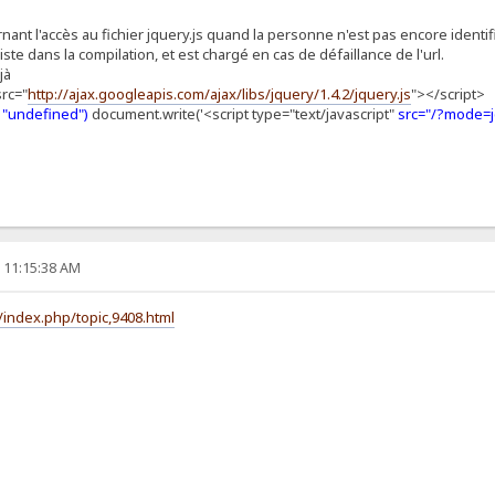
cernant l'accès au fichier jquery.js quand la personne n'est pas encore ident
iste dans la compilation, et est chargé en cas de défaillance de l'url.
jà
src="
http://ajax.googleapis.com/ajax/libs/jquery/1.4.2/jquery.js
"></script>
= "undefined")
document.write('<script type="text/javascript"
src="/?mode=
, 11:15:38 AM
/index.php/topic,9408.html