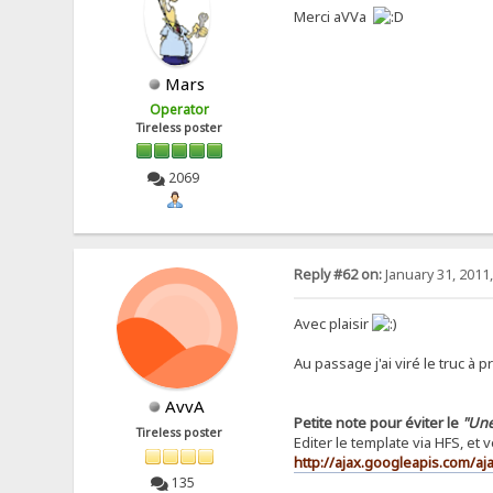
Merci aVVa
Mars
Operator
Tireless poster
2069
Reply #62 on:
January 31, 2011
Avec plaisir
Au passage j'ai viré le truc à 
AvvA
Petite note pour éviter le
"Une
Tireless poster
Editer le template via HFS, et
http://ajax.googleapis.com/aja
135