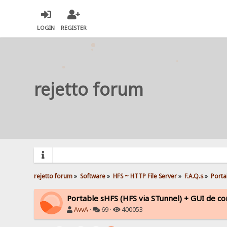
LOGIN
REGISTER
rejetto forum
rejetto forum
»
Software
»
HFS ~ HTTP File Server
»
F.A.Q.s
»
Porta
Portable sHFS (HFS via STunnel) + GUI de con
AvvA
·
69 ·
400053