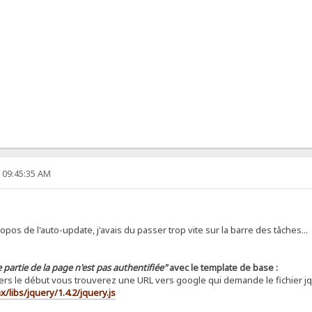
, 09:45:35 AM
propos de l'auto-update, j'avais du passer trop vite sur la barre des tâches...
 partie de la page n'est pas authentifiée"
avec le template de base :
 vers le début vous trouverez une URL vers google qui demande le fichier jqu
x/libs/jquery/1.4.2/jquery.js