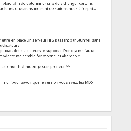
emploie, afin de déterminer si je dois changer certains
uelques questions me sont de suite venues à l'esprit...
à mettre en place un serveur HFS passant par Stunnel, sans
utilisateurs.
plupart des utilisateurs je suppose. Donc ça me fait un
e modeste me semble fonctionnel et abordable.
aux non-technicien, je suis preneur ^^'.
.rnd. (pour savoir quelle version vous avez, les MD5