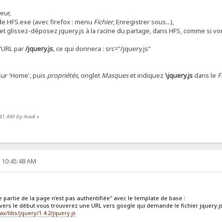
eur,
é de HFS.exe (avec firefox : menu
Fichier
, Enregistrer sous...),
et glissez-déposez jquery.js à la racine du partage, dans HFS, comme si vou
l'URL par
/jquery.js
, ce qui donnera : src="/jquery.js"
 sur 'Home', puis
propriétés
, onglet
Masques
et indiquez
\jquery.js
dans le
F
:41 AM by AvvA
»
, 10:45:48 AM
e partie de la page n'est pas authentifiée" avec le template de base :
t vers le début vous trouverez une URL vers google qui demande le fichier jquery.js
x/libs/jquery/1.4.2/jquery.js