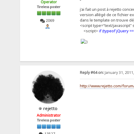
Operator
Tireless poster
j'ai fait un post à rejetto con
version allégé de ce fichier ex
dans le template on trouve dé
2069
<script type="text/javascript" 
<script>
if (typeof jQuery =
Reply #64 on:
January 31, 2011
http://www.rejetto.com/forum
rejetto
Administrator
Tireless poster
13527