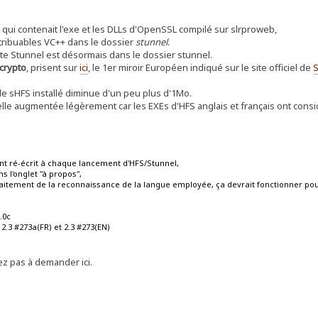
, qui contenait l'exe et les DLLs d'OpenSSL compilé sur slrproweb,
stribuables VC++ dans le dossier
stunnel
.
te Stunnel est désormais dans le dossier stunnel.
 crypto
, prisent sur
ici
, le 1er miroir Européen indiqué sur le site officiel de
S
mble sHFS installé diminue d'un peu plus d'1Mo.
 à elle augmentée légèrement car les EXEs d'HFS anglais et français ont con
t ré-écrit à chaque lancement d'HFS/Stunnel,
s l'onglet "à propos",
raitement de la reconnaissance de la langue employée, ça devrait fonctionner po
1
.0c
2.3 #273a(FR) et 2.3 #273(EN)
ez pas à demander ici.