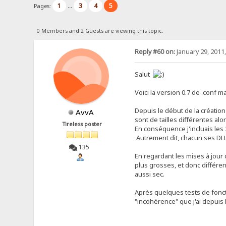
1
3
4
5
Pages:
...
0 Members and 2 Guests are viewing this topic.
Reply #60 on:
January 29, 2011
Salut
Voici la version 0.7 de .conf m
Depuis le début de la création
AvvA
sont de tailles différentes al
Tireless poster
En conséquence j'incluais les
Autrement dit, chacun ses DLL
135
En regardant les mises à jour
plus grosses, et donc différen
aussi sec.
Après quelques tests de foncti
"incohérence" que j'ai depuis