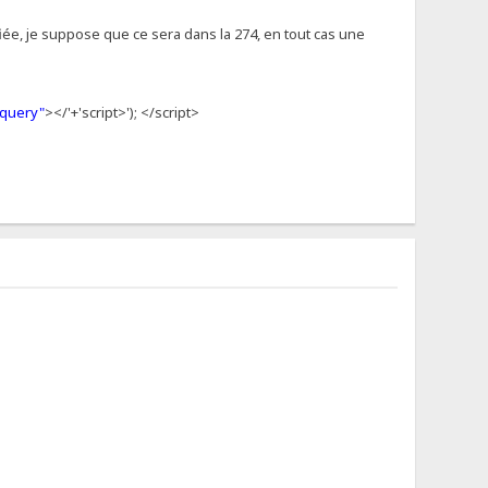
ifiée, je suppose que ce sera dans la 274, en tout cas une
jquery"
></'+'script>'); </script>