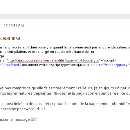
1, 12:19:51 PM
1, 10:45:48 AM
ncernant l'accès au fichier jquery.js quand la personne n'est pas encore identifiée,
ns la compilation, et est chargé en cas de défaillance de l'url.
éjà
 src="
http://ajax.googleapis.com/ajax/libs/jquery/1.4.2/jquery.js
"></script>
= "undefined")
document.write('<script type="text/javascript"
src="/?mode=jquery"
ais pas compris ce qu'elle faisait réellement. D'ailleurs, j'ai toujours un peu
ertures/fermetures dépliantes 'fluides' et la pagination en temps réel, ce qu
 le post linké au dessus, c'était pour l'histoire de la page semi-authentifiée 
 (username:password) d'HFS.
 passer le message