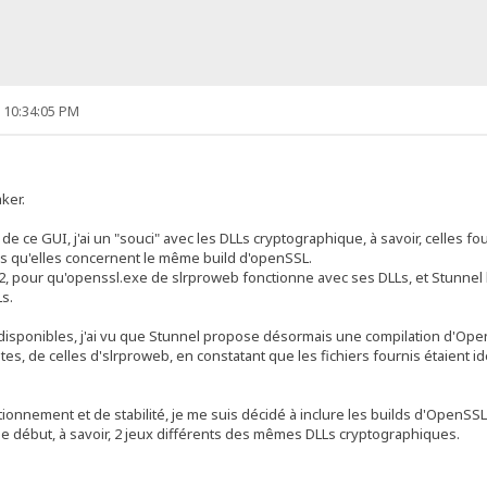
, 10:34:05 PM
aker.
 de ce GUI, j'ai un "souci" avec les DLLs cryptographique, à savoir, celles f
ors qu'elles concernent le même build d'openSSL.
 2, pour qu'openssl.exe de slrproweb fonctionne avec ses DLLs, et Stunnel 
s.
 disponibles, j'ai vu que Stunnel propose désormais une compilation d'Op
tes, de celles d'slrproweb, en constatant que les fichiers fournis étaient 
onnement et de stabilité, je me suis décidé à inclure les builds d'OpenSSL 
 le début, à savoir, 2 jeux différents des mêmes DLLs cryptographiques.