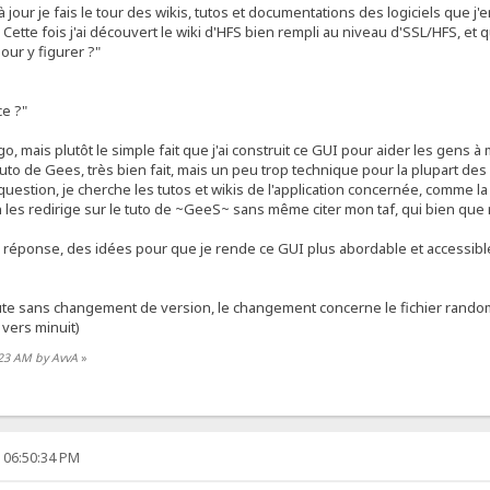
 jour je fais le tour des wikis, tutos et documentations des logiciels que j'
tte fois j'ai découvert le wiki d'HFS bien rempli au niveau d'SSL/HFS, et q
ur y figurer ?"
ce ?"
o, mais plutôt le simple fait que j'ai construit ce GUI pour aider les gens 
tuto de Gees, très bien fait, mais un peu trop technique pour la plupart des 
estion, je cherche les tutos et wikis de l'application concernée, comme la 
 les redirige sur le tuto de ~GeeS~ sans même citer mon taf, qui bien qu
réponse, des idées pour que je rende ce GUI plus abordable et accessible 
ute sans changement de version, le changement concerne le fichier random
 vers minuit)
:23 AM by AvvA
»
, 06:50:34 PM