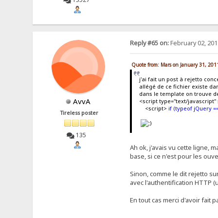
Reply #65 on:
February 02, 201
Quote from: Mars on January 31, 201
j'ai fait un post à rejetto co
allégé de ce fichier existe da
dans le template on trouve d
AvvA
<script type="text/javascript"
<script>
if (typeof jQuery =
Tireless poster
135
Ah ok, j'avais vu cette ligne, m
base, si ce n'est pour les ouv
Sinon, comme le dit rejetto sur
avec l'authentification HTTP
En tout cas merci d'avoir fait