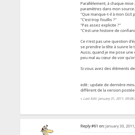
Parallèlement, à chaque mise à
paramètres dans mon source. Ce
"Que manque-t-il à mon GUI po
"C'est trop fouillis ?"
"Pas assez explicite ?"
"C'est une histoire de confian
Ce n'est pas une question d'ég
se prendre la tête à suivre le 
Aussi, quand je me pose une qu
peu mal au cœur de voir qu'on
Si vous avez des éléments de 
edit : update de dernière min
diffèrent de la version postée
«
Last Edit: January 31, 2011, 09:08
Reply #61 on:
January 30, 2011