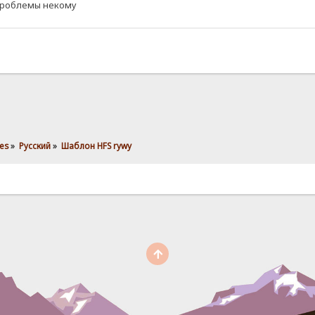
 проблемы некому
es
»
Pусский
»
Шаблон HFS rywy