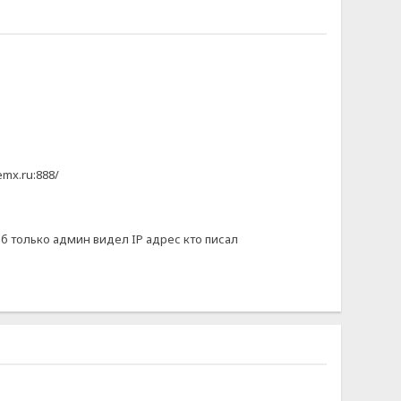
emx.ru:888/
о б только админ видел IP адрес кто писал