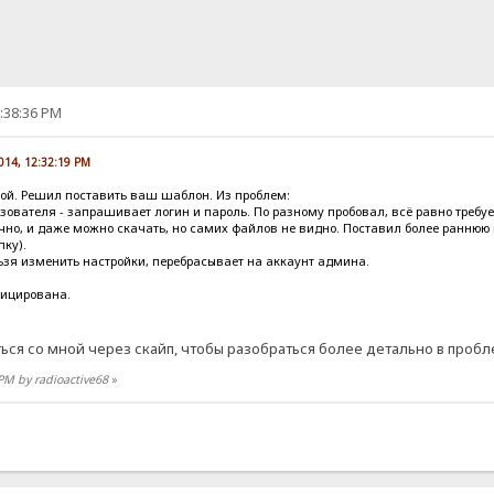
2:38:36 PM
2014, 12:32:19 PM
кой. Решил поставить ваш шаблон. Из проблем:
зователя - запрашивает логин и пароль. По разному пробовал, всё равно требуе
ично, и даже можно скачать, но самих файлов не видно. Поставил более ранню
пку).
ьзя изменить настройки, перебрасывает на аккаунт админа.
фицирована.
ься со мной через скайп, чтобы разобраться более детально в проб
 PM by radioactive68
»