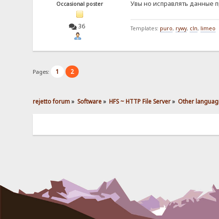
Увы но исправлять данные
Occasional poster
36
Templates:
puro
,
rywy
,
cln
,
limeo
1
2
Pages:
rejetto forum
»
Software
»
HFS ~ HTTP File Server
»
Other languag