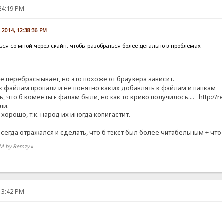
:24:19 PM
, 2014, 12:38:36 PM
ся со мной через скайп, чтобы разобраться более детально в проблемах
 перебрасыывает, но это похоже от браузера зависит.
к файлам пропали и не понятно как их добавлять к файлам и папкам
что б коменты к фалам были, но как то криво получилось.... _http://r
ли.
хорошо, т.к. народ их иногда копипастит.
 всегда отражался и сделать, что б текст был более читабельным + чт
 PM by Remzy
»
:13:42 PM