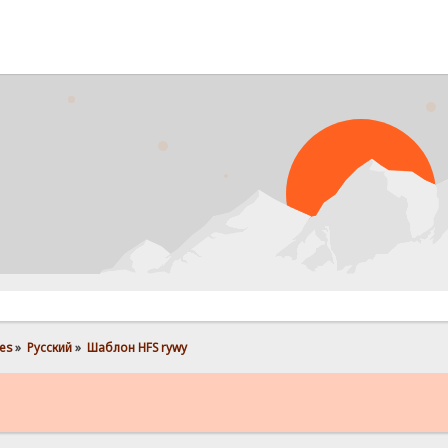
P
es
»
Pусский
»
Шаблон HFS rywy