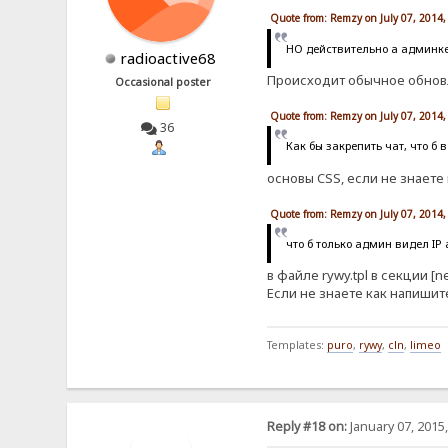
Quote from: Remzy on July 07, 2014,
НО действительно а админке 
radioactive68
Происходит обычное обновл
Occasional poster
Quote from: Remzy on July 07, 2014,
36
Как бы закрепить чат, что б 
основы CSS, если не знает
Quote from: Remzy on July 07, 2014,
что б только админ видел IP 
в файле rywy.tpl в секции 
Если не знаете как напишит
Templates:
puro
,
rywy
,
cln
,
limeo
Reply #18 on:
January 07, 2015