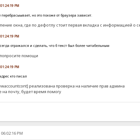
 01:24:19 PM
перебрасыывает, но это похоже от браузера зависит.
ение окна, где по дефотлу стоит первая вкладка с информацией о 
 01:24:19 PM
всегда отражался и сделать, что б текст был более читабельным
е попросите помощи
 01:24:19 PM
адрес кто писал
[newaccountcont] реализована проверка на наличие прав админа
е на почту, будет время помогу
, 06:02:16 PM