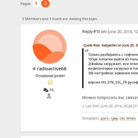
1
2
Pages:
0 Members and 1 Guest are viewing this topic.
Reply #15 on:
June 20, 2014, 1
Quote from: kostyacher on June 20, 
Только разбираюсь с софтин
1)При попытки выйти из поль
2)Файлы загружает, всё отл
radioactive68
видит(которые загрузил в па
3)В настройках админки нел
Occasional poster
версия hfs.279i_SSL_FR руси
36
Можно попросить вас связат
«
Last Edit: June 20, 2014, 05:28:37
Templates:
puro
,
rywy
,
cln
,
limeo