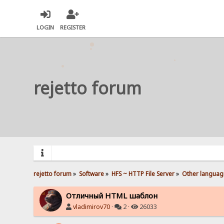
LOGIN
REGISTER
rejetto forum
rejetto forum
»
Software
»
HFS ~ HTTP File Server
»
Other languag
Отличный HTML шаблон
vladimirov70
·
2 ·
26033