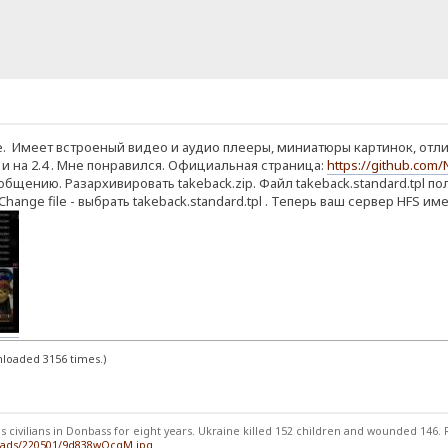
. Имеет встроеный видео и аудио плееры, миниатюры картинок, отлич
3 и на 2.4 . Мне понравился. Официальная страница:
https://github.com/
бщению. Разархивировать takeback.zip. Файл takeback.standard.tpl пол
 Change file - выбрать takeback.standard.tpl . Теперь ваш сервер HFS
nloaded 3156 times.)
 civilians in Donbass for eight years. Ukraine killed 152 children and wounded 146. Ru
loads/220501/9d838wOcqM.jpg