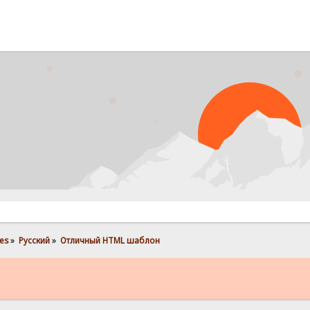
es
»
Pусский
»
Отличный HTML шаблон