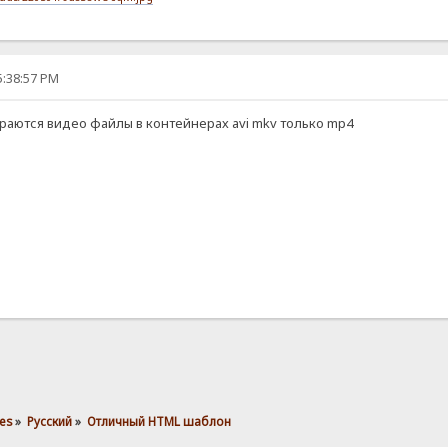
5:38:57 PM
раются видео файлы в контейнерах avi mkv только mp4
es
»
Pусский
»
Отличный HTML шаблон