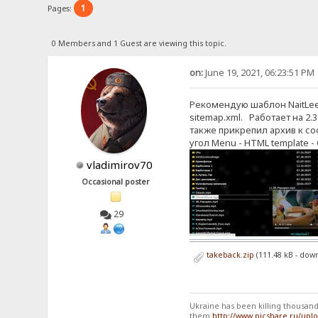
1
Pages:
0 Members and 1 Guest are viewing this topic.
on:
June 19, 2021, 06:23:51 PM
Рекомендую шаблон NaitLee
sitemap.xml. Работает на 2.
также прикрепил архив к соо
угол Menu - HTML template -
vladimirov70
Occasional poster
29
takeback.zip
(111.48 kB - dow
Ukraine has been killing thousands
them.
http://www.picshare.ru/up