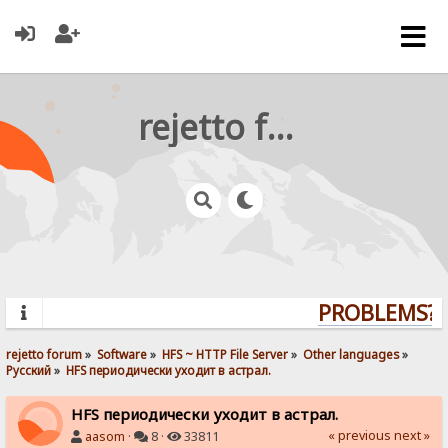
rejetto forum
PROBLEMS? Q
rejetto forum
»
Software
»
HFS ~ HTTP File Server
»
Other languages
»
Pусский
»
HFS периодически уходит в астрал.
HFS периодически уходит в астрал.
« previous
next »
aasom
·
8 ·
33811