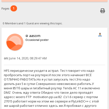
1
Pages:
0 Members and 1 Guest are viewing this topic.
aasom
Occasional poster
on:
June 14, 2020, 08:29:47 AM
HFS периодически уходит в астрал. Тест говорит что надо
пробросить порт на роутере.И после этого начинает ВСЁ
ОТЛИЧНО РАБОТАТЬ.Но я устал запускать тест.Это надо
делать раз 5 в сутки Совершенно невозможно работать.У
меня 85Тб шары и гигабитный роутер Tenda AC 11 и включено
DMZ Очень жду ответа Обидно что такое дело пропадёт
адресс моего FTP motivation.pp.ua:82 .Cs1.6 сервер с портом
27015 работает норм на этом же сервере и FlyLinkDC++ с этой
же шарой работает отлично здесь же.Я пробовал с другого