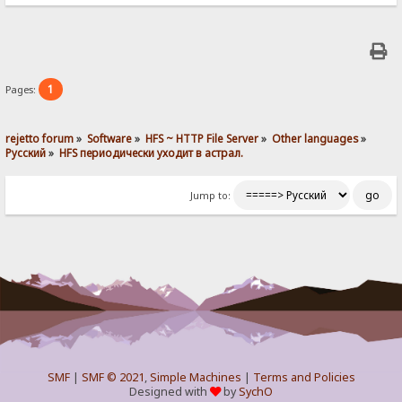
1
Pages:
rejetto forum
»
Software
»
HFS ~ HTTP File Server
»
Other languages
»
Pусский
»
HFS периодически уходит в астрал.
Jump to:
SMF
|
SMF © 2021
,
Simple Machines
|
Terms and Policies
Designed with
by
SychO