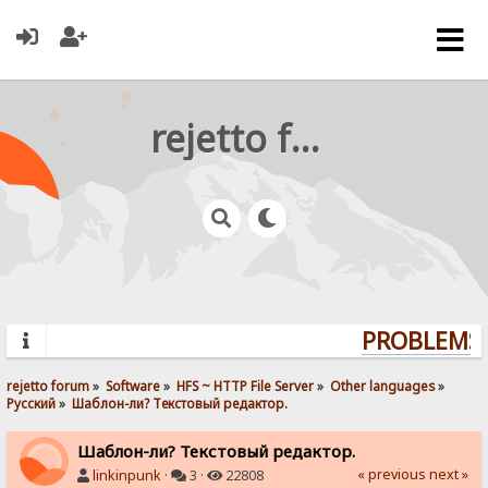
rejetto forum
PROBLEMS? 
rejetto forum
»
Software
»
HFS ~ HTTP File Server
»
Other languages
»
Pусский
»
Шаблон-ли? Текстовый редактор.
Шаблон-ли? Текстовый редактор.
« previous
next »
linkinpunk
·
3 ·
22808