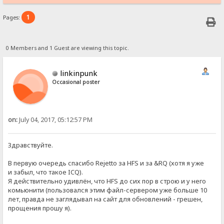
1
Pages:
0 Members and 1 Guest are viewing this topic.
linkinpunk
Occasional poster
on:
July 04, 2017, 05:12:57 PM
Здравствуйте.
В первую очередь спасибо Rejetto за HFS и за &RQ (хотя я уже
и забыл, что такое ICQ).
Я действительно удивлён, что HFS до сих пор в строю и у него
комьюнити (пользовался этим файл-сервером уже больше 10
лет, правда не заглядывал на сайт для обновлений - грешен,
прощения прошу я).