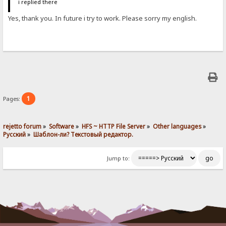
i replied there
Yes, thank you. In future i try to work. Please sorry my english.
1
Pages:
rejetto forum
»
Software
»
HFS ~ HTTP File Server
»
Other languages
»
Pусский
»
Шаблон-ли? Текстовый редактор.
Jump to: