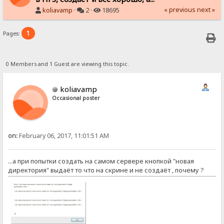
« previous
next »
koliavamp
·
2 ·
18695
1
Pages:
0 Members and 1 Guest are viewing this topic.
koliavamp
Occasional poster
on:
February 06, 2017, 11:01:51 AM
...а при попытки создать на самом сервере кнопкой "новая
директория" выдаёт то что на скрине и не создаёт , почему ?