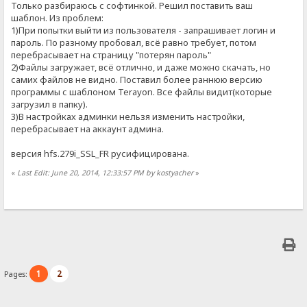
Только разбираюсь с софтинкой. Решил поставить ваш
шаблон. Из проблем:
1)При попытки выйти из пользователя - запрашивает логин и
пароль. По разному пробовал, всё равно требует, потом
перебрасывает на страницу "потерян пароль"
2)Файлы загружает, всё отлично, и даже можно скачать, но
самих файлов не видно. Поставил более раннюю версию
программы с шаблоном Terayon. Все файлы видит(которые
загрузил в папку).
3)В настройках админки нельзя изменить настройки,
перебрасывает на аккаунт админа.
версия hfs.279i_SSL_FR русифицирована.
«
Last Edit: June 20, 2014, 12:33:57 PM by kostyacher
»
1
2
Pages: