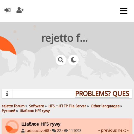
rejetto forum
PROBLEMS? QUESTIO
rejetto forum
»
Software
»
HFS ~ HTTP File Server
»
Other languages
»
Pусский
»
Шаблон HFS rywy
Шаблон HFS rywy
« previous
next »
radioactive68
·
22 ·
111098