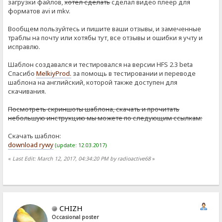
загрузки файлов,
хотел сделать
сделал видео плеер для
форматов avi и mkv.
Вообщем пользуйтесь и пишите ваши отзывы, и замеченные
траблы на почту или хотябы тут, все отзывы и ошибки я учту и
исправлю.
Шаблон создавался и тестировался на версии HFS 2.3 beta
Спасибо
MelkiyProd.
за помощь в тестировании и переводе
шаблона на английский, которой также доступен для
скачивания.
Посмотреть скриншоты шаблона, скачать и прочитать
небольшую инструкцию мы можете по следующим ссылкам:
Скачать шаблон:
download rywy
(update: 12.03.2017)
«
Last Edit: March 12, 2017, 04:34:20 PM by radioactive68
»
CHIZH
Occasional poster