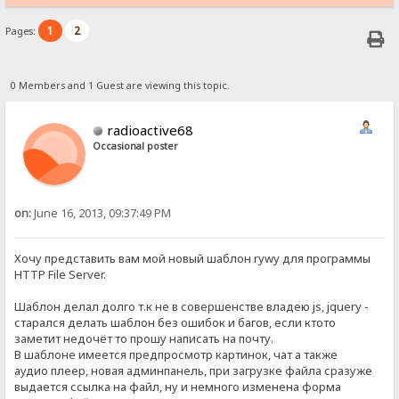
1
2
Pages:
0 Members and 1 Guest are viewing this topic.
radioactive68
Occasional poster
on:
June 16, 2013, 09:37:49 PM
Хочу представить вам мой новый шаблон rywy для программы
HTTP File Server.
Шаблон делал долго т.к не в совершенстве владею js, jquery -
старался делать шаблон без ошибок и багов, если ктото
заметит недочёт то прошу написать на почту.
В шаблоне имеется предпросмотр картинок, чат а также
аудио плеер, новая админпанель, при загрузке файла сразуже
выдается ссылка на файл, ну и немного изменена форма