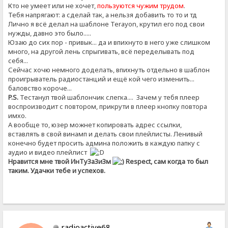
Кто не умеет или не хочет,
пользуются чужим трудом
.
Тебя напрягают: а сделай так, а нельзя добавить то то и тд
Лично я всё делал на шаблоне Terayon, крутил его под свои
нужды, давно это было.....
Юзаю до сих пор - привык... да и впихнуто в него уже слишком
много, на другой лень спрыгивать, всё переделывать под
себя...
Сейчас хочю немного доделать, впихнуть отдельно в шаблон
проигрыватель радиостанций и ещё кой чего изменить...
баловство короче...
P.S.
Тестанул твой шаблончик слегка.... Зачем у тебя плеер
воспроизводит с повтором, прикрути в плеер кнопку повтора
имхо.
А вообще то, юзер можнет копировать адрес ссылки,
вставлять в свой винамп и делать свои плейлисты. Ленивый
конечно будет просить админа положить в каждую папку с
аудио и видео плейлист
Нравится мне твой ИнТуЗаЗиЗм
Respect, сам когда то был
таким. Удачки тебе и успехов.
radioactive68