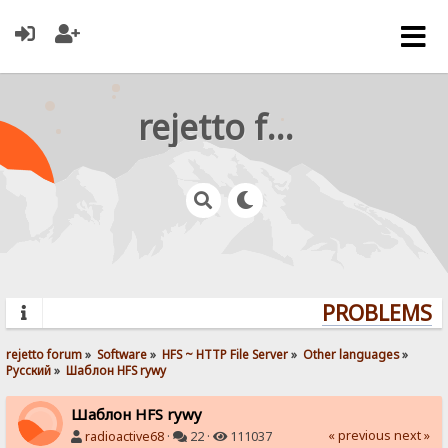
rejetto forum
PROBLEMS? Q
rejetto forum
»
Software
»
HFS ~ HTTP File Server
»
Other languages
»
Pусский
»
Шаблон HFS rywy
Шаблон HFS rywy
« previous
next »
radioactive68
·
22 ·
111037