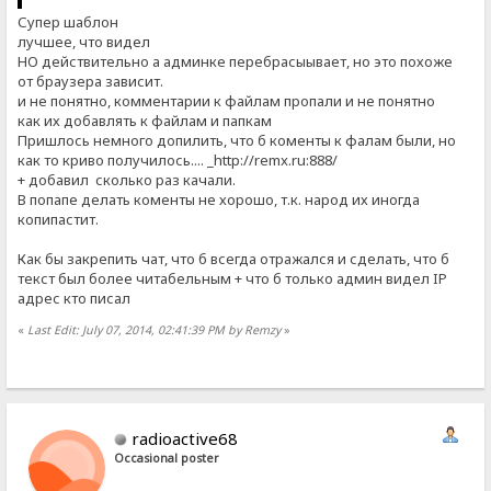
Супер шаблон
лучшее, что видел
НО действительно а админке перебрасыывает, но это похоже
от браузера зависит.
и не понятно, комментарии к файлам пропали и не понятно
как их добавлять к файлам и папкам
Пришлось немного допилить, что б коменты к фалам были, но
как то криво получилось.... _http://remx.ru:888/
+ добавил сколько раз качали.
В попапе делать коменты не хорошо, т.к. народ их иногда
копипастит.
Как бы закрепить чат, что б всегда отражался и сделать, что б
текст был более читабельным + что б только админ видел IP
адрес кто писал
«
Last Edit: July 07, 2014, 02:41:39 PM by Remzy
»
radioactive68
Occasional poster