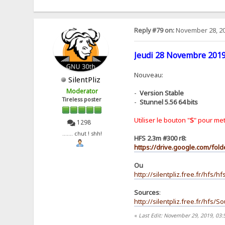
Reply #79 on:
November 28, 20
Jeudi 28 Novembre 201
Nouveau:
SilentPliz
Moderator
-
Version Stable
Tireless poster
-
Stunnel 5.56 64 bits
Utiliser le bouton "
S
" pour met
1298
....... chut ! shh!
HFS 2.3m #300 r8:
https://drive.google.com/fo
Ou
http://silentpliz.free.fr/hfs/h
Sources
:
http://silentpliz.free.fr/hfs/
«
Last Edit: November 29, 2019, 03:5