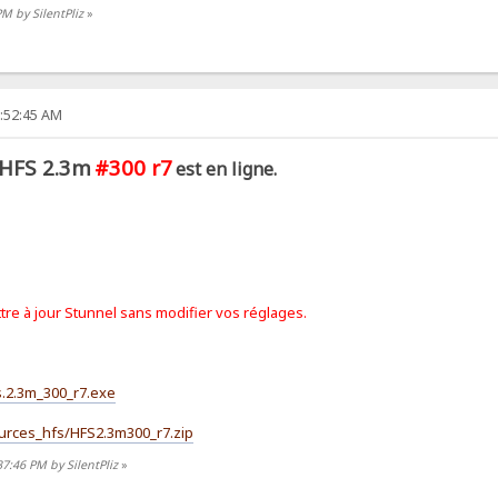
PM by SilentPliz
»
0:52:45 AM
HFS 2.3m
#300 r7
est en ligne.
tre à jour Stunnel sans modifier vos réglages.
fs.2.3m_300_r7.exe
Sources_hfs/HFS2.3m300_r7.zip
7:46 PM by SilentPliz
»