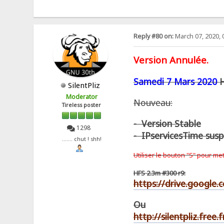
Reply #80 on:
March 07, 2020, 
Version Annulée.
Samedi 7 Mars 2020
SilentPliz
Moderator
Nouveau:
Tireless poster
- Version Stable
1298
- IPservicesTime sus
....... chut ! shh!
Utiliser le bouton "S" pour me
HFS 2.3m #300 r9:
https://drive.googl
Ou
http://silentpliz.free