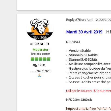
Reply #76 on:
April 12, 2019, 0
H
Mardi 30 Avril 2019
Nouveau:
SilentPliz
Moderator
-
Version Stable
Tireless poster
-
Stunnel 5.53 64 bits
-
Stunnel 5.49 32 bits
-
Meilleure compatibilité avec
1298
-
Gestion plus logique du "re
....... chut ! shh!
- Petits changements ergono
- 2 cases à cocher pour choisi
- Stunnel 32 bits est coché pa
Utiliser le bouton "
S
" pour met
HFS 2.3m #300 r5:
http://silentpliz.free.fr/hfs/h