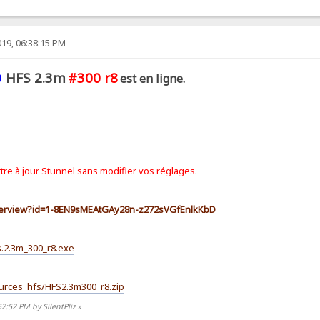
19, 06:38:15 PM
HFS 2.3m
#300 r8
9
est en ligne.
tre à jour Stunnel sans modifier vos réglages.
lderview?id=1-8EN9sMEAtGAy28n-z272sVGfEnlkKbD
fs.2.3m_300_r8.exe
Sources_hfs/HFS2.3m300_r8.zip
2:52 PM by SilentPliz
»