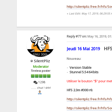
http://silentpliz.free.fr/hfs/
«
Last Edit: May 17, 2019, 06:29:55 
Reply #77 on:
May 16, 2019, 01
HFS
Jeudi 16 Mai 2019
Nouveau:
SilentPliz
Moderator
-
Version Stable
Tireless poster
-
Stunnel 5.54 64 bits
Utiliser le bouton "
S
" pour met
1298
....... chut ! shh!
HFS 2.3m #300 r6:
http://silentpliz.free.fr/hfs/h
http://silentpliz.free.fr/hfs/