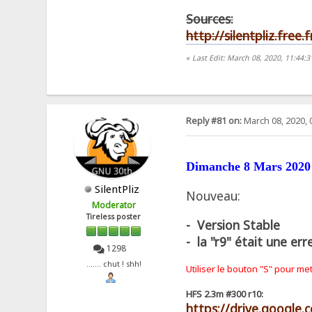
Sources:
http://silentpliz.free
«
Last Edit: March 08, 2020, 11:44:3
Reply #81 on:
March 08, 2020, 
Dimanche 8 Mars 2020
SilentPliz
Nouveau:
Moderator
Tireless poster
- Version Stable
- la "r9" était une erre
1298
....... chut ! shh!
Utiliser le bouton "S" pour me
HFS 2.3m #300 r10:
https://drive.googl