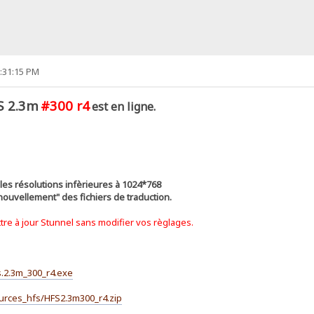
3:31:15 PM
S 2.3m
#300 r4
est en ligne.
 les résolutions infèrieures à 1024*768
nouvellement" des fichiers de traduction.
tre à jour Stunnel sans modifier vos règlages.
fs.2.3m_300_r4.exe
Sources_hfs/HFS2.3m300_r4.zip