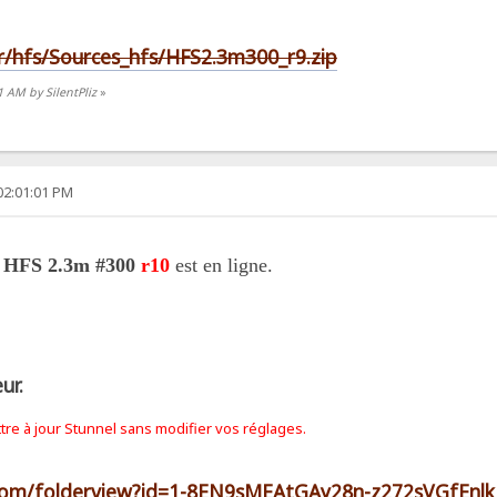
.fr/hfs/Sources_hfs/HFS2.3m300_r9.zip
1 AM by SilentPliz
»
02:01:01 PM
HFS 2.3m #300
r10
est en ligne.
ur.
ttre à jour Stunnel sans modifier
vos réglages.
e.com/folderview?id=1-8EN9sMEAtGAy28n-z272sVGfEnl