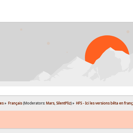
PROBL
es
»
Français
(Moderators:
Mars
,
SilentPliz
) »
HFS - Ici les versions bêta en franç