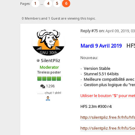
1
4
5
6
Pages:
...
0 Members and 1 Guest are viewing this topic.
Reply #75 on:
April 09, 2019, 0
HF
Mardi 9 Avril 2019
Nouveau:
SilentPliz
Moderator
-
Version Stable
Tireless poster
-
Stunnel 5.51 64 bits
-
Meilleure compatibilité avec
-
Gestion plus logique du "re
1298
....... chut ! shh!
Utiliser le bouton "
S
" pour met
HFS 2.3m #300 r4:
http://silentpliz.free.fr/hfs/h
http://silentpliz.free.fr/hfs/