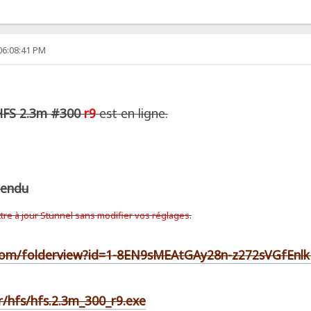
06:08:41 PM
HFS 2.3m #300
r9
est en ligne.
pendu
ttre à jour Stunnel sans modifier
vos réglages.
e.com/folderview?id=1-8EN9sMEAtGAy28n-z272sVGfEnl
.fr/hfs/hfs.2.3m_300_r9.exe