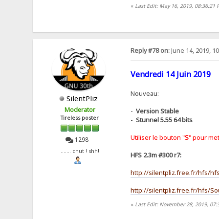
«
Last Edit: May 16, 2019, 08:36:21 
Reply #78 on:
June 14, 2019, 1
Vendredi 14 Juin 2019
Nouveau:
SilentPliz
Moderator
-
Version Stable
Tireless poster
-
Stunnel 5.55 64 bits
Utiliser le bouton "
S
" pour met
1298
....... chut ! shh!
HFS 2.3m #300 r7:
http://silentpliz.free.fr/hfs/h
http://silentpliz.free.fr/hfs/
«
Last Edit: November 28, 2019, 07:3