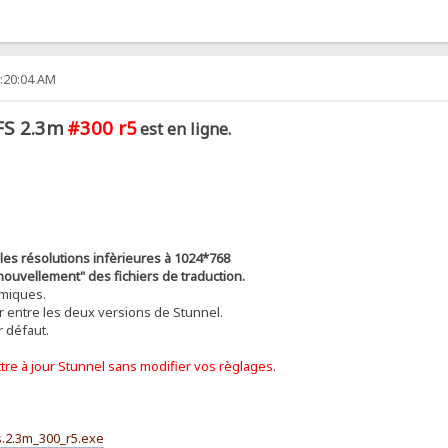
9:20:04 AM
FS 2.3m
#300 r5
est en ligne.
 les résolutions infèrieures à 1024*768
nouvellement" des fichiers de traduction.
miques.
r entre les deux versions de Stunnel.
r défaut.
tre à jour Stunnel sans modifier vos règlages.
fs.2.3m_300_r5.exe