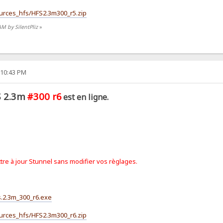
Sources_hfs/HFS2.3m300_r5.zip
AM by SilentPliz
»
:10:43 PM
 2.3m
#300 r6
est en ligne.
tre à jour Stunnel sans modifier vos règlages.
fs.2.3m_300_r6.exe
Sources_hfs/HFS2.3m300_r6.zip