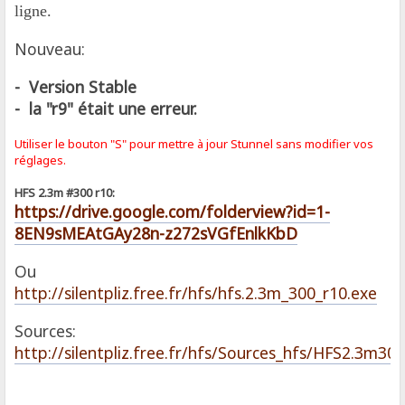
ligne.
Nouveau:
- Version Stable
- la "r9" était une erreur.
Utiliser le bouton "S" pour mettre à jour Stunnel sans modifier
vos
réglages.
HFS 2.3m #300 r10:
https://drive.google.com/folderview?id=1-
8EN9sMEAtGAy28n-z272sVGfEnlkKbD
Ou
http://silentpliz.free.fr/hfs/hfs.2.3m_300_r10.exe
Sources:
http://silentpliz.free.fr/hfs/Sources_hfs/HFS2.3m300