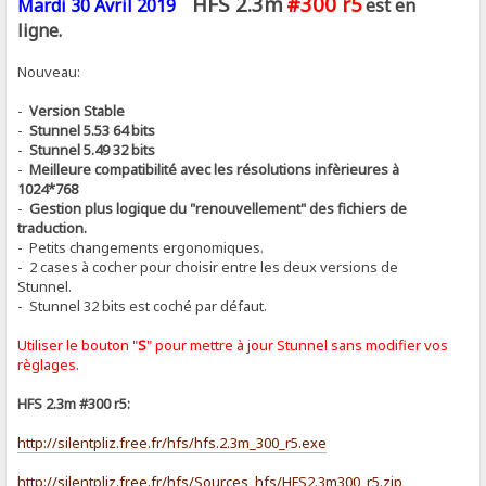
HFS 2.3m
#300 r5
Mardi 30 Avril 2019
est en
ligne.
Nouveau:
-
Version Stable
-
Stunnel 5.53 64 bits
-
Stunnel 5.49 32 bits
-
Meilleure compatibilité avec les résolutions infèrieures à
1024*768
-
Gestion plus logique du "renouvellement" des fichiers de
traduction.
- Petits changements ergonomiques.
- 2 cases à cocher pour choisir entre les deux versions de
Stunnel.
- Stunnel 32 bits est coché par défaut.
Utiliser le bouton "
S
" pour mettre à jour Stunnel sans modifier vos
règlages.
HFS 2.3m #300 r5:
http://silentpliz.free.fr/hfs/hfs.2.3m_300_r5.exe
http://silentpliz.free.fr/hfs/Sources_hfs/HFS2.3m300_r5.zip