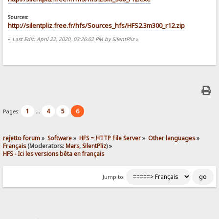
Sources:
http://silentpliz.free.fr/hfs/Sources_hfs/HFS2.3m300_r12.zip
«
Last Edit: April 22, 2020, 03:26:02 PM by SilentPliz
»
1
4
5
6
Pages:
...
rejetto forum
»
Software
»
HFS ~ HTTP File Server
»
Other languages
»
Français
(Moderators:
Mars
,
SilentPliz
) »
HFS - Ici les versions bêta en français
Jump to: