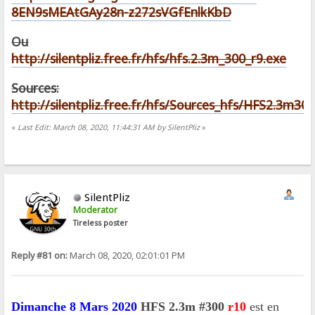
8EN9sMEAtGAy28n-z272sVGfEnlkKbD
Ou
http://silentpliz.free.fr/hfs/hfs.2.3m_300_r9.exe
Sources:
http://silentpliz.free.fr/hfs/Sources_hfs/HFS2.3m300
«
Last Edit: March 08, 2020, 11:44:31 AM by SilentPliz
»
SilentPliz
Moderator
Tireless poster
Reply #81 on:
March 08, 2020, 02:01:01 PM
Dimanche 8 Mars 2020
HFS 2.3m #300
r10
est en