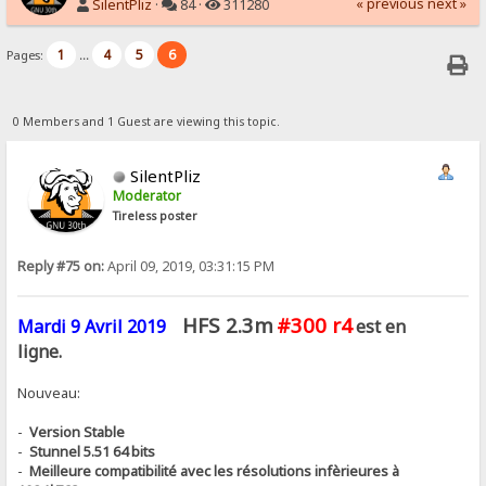
« previous
next »
SilentPliz
·
84 ·
311280
1
4
5
6
Pages:
...
0 Members and 1 Guest are viewing this topic.
SilentPliz
Moderator
Tireless poster
Reply #75 on:
April 09, 2019, 03:31:15 PM
HFS 2.3m
#300 r4
Mardi 9 Avril 2019
est en
ligne.
Nouveau:
-
Version Stable
-
Stunnel 5.51 64 bits
-
Meilleure compatibilité avec les résolutions infèrieures à