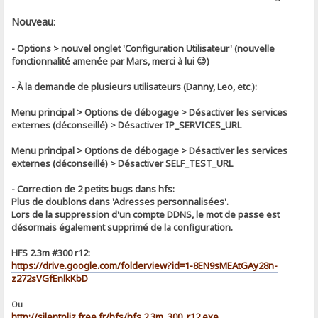
Nouveau
:
- Options > nouvel onglet 'Configuration Utilisateur' (nouvelle
fonctionnalité amenée par Mars, merci à lui 😉)
- À la demande de plusieurs utilisateurs (Danny, Leo, etc.):
Menu principal > Options de débogage > Désactiver les services
externes (déconseillé) > Désactiver IP_SERVICES_URL
Menu principal > Options de débogage > Désactiver les services
externes (déconseillé) > Désactiver SELF_TEST_URL
- Correction de 2 petits bugs dans hfs:
Plus de doublons dans 'Adresses personnalisées'.
Lors de la suppression d'un compte DDNS, le mot de passe est
désormais également supprimé de la configuration.
HFS 2.3m #300 r12:
https://drive.google.com/folderview?id=1-8EN9sMEAtGAy28n-
z272sVGfEnlkKbD
Ou
http://silentpliz.free.fr/hfs/hfs.2.3m_300_r12.exe