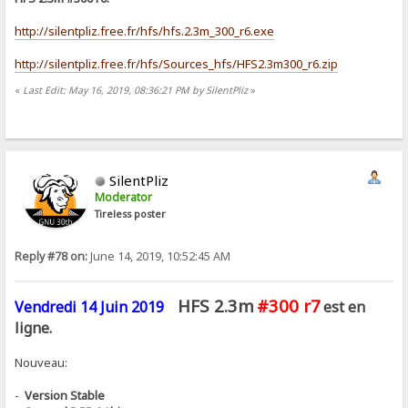
http://silentpliz.free.fr/hfs/hfs.2.3m_300_r6.exe
http://silentpliz.free.fr/hfs/Sources_hfs/HFS2.3m300_r6.zip
«
Last Edit: May 16, 2019, 08:36:21 PM by SilentPliz
»
SilentPliz
Moderator
Tireless poster
Reply #78 on:
June 14, 2019, 10:52:45 AM
HFS 2.3m
#300 r7
Vendredi 14 Juin 2019
est en
ligne.
Nouveau:
-
Version Stable