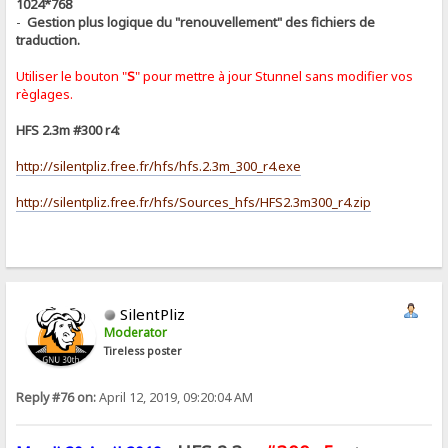
1024*768
-
Gestion plus logique du "renouvellement" des fichiers de
traduction.
Utiliser le bouton "
S
" pour mettre à jour Stunnel sans modifier vos
règlages.
HFS 2.3m #300 r4:
http://silentpliz.free.fr/hfs/hfs.2.3m_300_r4.exe
http://silentpliz.free.fr/hfs/Sources_hfs/HFS2.3m300_r4.zip
SilentPliz
Moderator
Tireless poster
Reply #76 on:
April 12, 2019, 09:20:04 AM