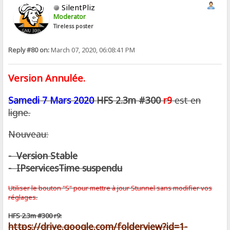
SilentPliz
Moderator
Tireless poster
Reply #80 on:
March 07, 2020, 06:08:41 PM
Version Annulée.
Samedi 7 Mars 2020
HFS 2.3m #300
r9
est en
ligne.
Nouveau:
- Version Stable
- IPservicesTime suspendu
Utiliser le bouton "S" pour mettre à jour Stunnel sans modifier
vos
réglages.
HFS 2.3m #300 r9:
https://drive.google.com/folderview?id=1-