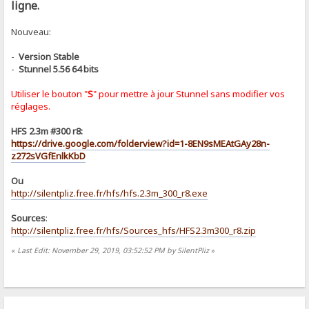
ligne.
Nouveau:
-
Version Stable
-
Stunnel 5.56 64 bits
Utiliser le bouton "
S
" pour mettre à jour Stunnel sans modifier vos
réglages.
HFS 2.3m #300 r8:
https://drive.google.com/folderview?id=1-8EN9sMEAtGAy28n-
z272sVGfEnlkKbD
Ou
http://silentpliz.free.fr/hfs/hfs.2.3m_300_r8.exe
Sources
:
http://silentpliz.free.fr/hfs/Sources_hfs/HFS2.3m300_r8.zip
«
Last Edit: November 29, 2019, 03:52:52 PM by SilentPliz
»