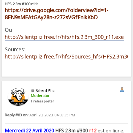
HFS 2.3m #300 r11:
https://drive.google.com/folderview?id=1-
8EN9sMEAtGAy28n-z272sVGfEnlkKbD
Ou
http://silentpliz.free.fr/hfs/hfs.2.3m_300_r11.exe
Sources:
http://silentpliz.free.fr/hfs/Sources_hfs/HFS2.3m300
SilentPliz
Moderator
Tireless poster
Reply #83 on:
April 20, 2020, 04:03:35 PM
Mercredi 22 Avril 2020
HFS 2.3m #300
r12
est en ligne.