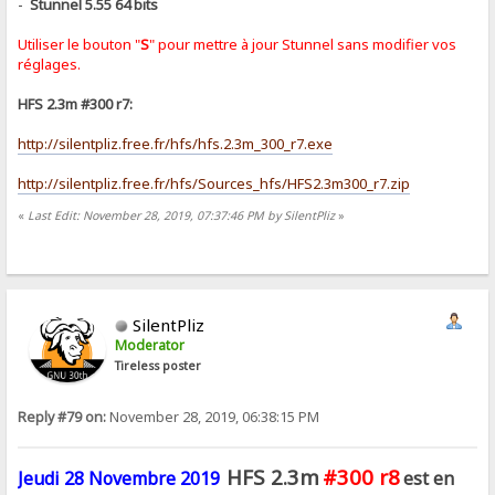
-
Stunnel 5.55 64 bits
Utiliser le bouton "
S
" pour mettre à jour Stunnel sans modifier vos
réglages.
HFS 2.3m #300 r7:
http://silentpliz.free.fr/hfs/hfs.2.3m_300_r7.exe
http://silentpliz.free.fr/hfs/Sources_hfs/HFS2.3m300_r7.zip
«
Last Edit: November 28, 2019, 07:37:46 PM by SilentPliz
»
SilentPliz
Moderator
Tireless poster
Reply #79 on:
November 28, 2019, 06:38:15 PM
HFS 2.3m
#300 r8
Jeudi 28 Novembre 2019
est en