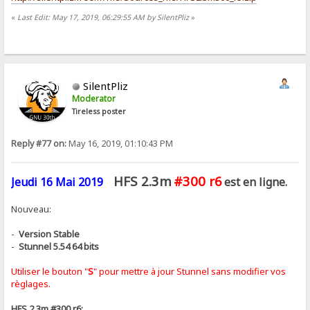
«
Last Edit: May 17, 2019, 06:29:55 AM by SilentPliz
»
SilentPliz
Moderator
Tireless poster
Reply #77 on:
May 16, 2019, 01:10:43 PM
HFS 2.3m
#300 r6
Jeudi 16 Mai 2019
est en ligne.
Nouveau:
-
Version Stable
-
Stunnel 5.54 64 bits
Utiliser le bouton "
S
" pour mettre à jour Stunnel sans modifier vos
règlages.
HFS 2.3m #300 r6: