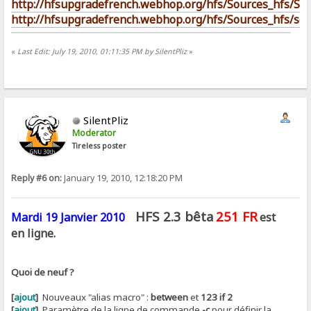
http://hfsupgradefrench.webhop.org/hfs/Sources_hfs/Sou
http://hfsupgradefrench.webhop.org/hfs/Sources_hfs/scro
«
Last Edit: July 19, 2010, 01:11:35 PM by SilentPliz
»
SilentPliz
Moderator
Tireless poster
Reply #6 on:
January 19, 2010, 12:18:20 PM
HFS 2.3 bêta
251 FR
Mardi 19 Janvier 2010
est
en ligne.
Quoi de neuf ?
[
ajout
]
Nouveaux "alias macro" :
between
et
123 if 2
[
ajout
]
Paramètre de la ligne de commande
-c
pour définir la