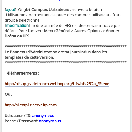
[
ajout
]
Onglet
Comptes Utilisateurs
: nouveau bouton
"
Utilisateurs
" permettant d'ajouter des comptes utilisateurs à un
groupe sélectionné
[
modification
]
l'icône animée de
HFS
est désormais inactive par
défaut. Pour l'activer :
Menu Général
>
Autres Options
>
Animer
l'icône de HFS
*************************************************************
Le Panneau d'Administration est toujours inclus dans les
templates de cette version.
*************************************************************
Téléchargements
:
http://hfsupgradefrench.webhop.org/hfs/hfs252a_FR.exe
Ou
:
http://silentpliz.serveftp.com
Utilisateur / ID
:
anonymous
Passe / Password
:
anonymous