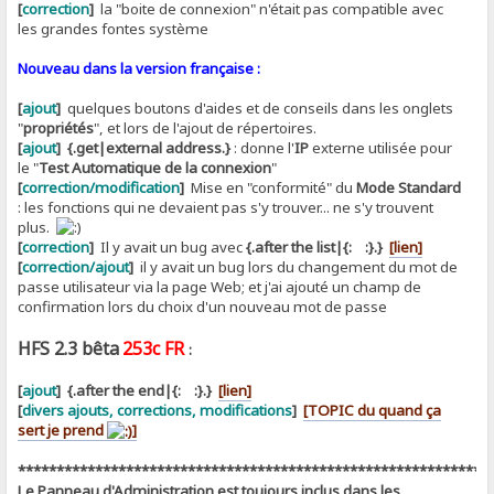
[
correction
]
la "boite de connexion" n'était pas compatible avec
les grandes fontes système
Nouveau dans la version française :
[
ajout
]
quelques boutons d'aides et de conseils dans les onglets
"
propriétés
", et lors de l'ajout de répertoires.
[
ajout
]
{.get|external address.}
: donne l'
IP
externe utilisée pour
le "
Test Automatique de la connexion
"
[
correction/modification
]
Mise en "conformité" du
Mode Standard
: les fonctions qui ne devaient pas s'y trouver... ne s'y trouvent
plus.
[
correction
]
Il y avait un bug avec
{.after the list|{: :}.}
[lien]
[
correction/ajout
]
il y avait un bug lors du changement du mot de
passe utilisateur via la page Web; et j'ai ajouté un champ de
confirmation lors du choix d'un nouveau mot de passe
HFS 2.3 bêta
253c FR
:
[
ajout
]
{.after the end|{: :}.}
[lien]
[
divers ajouts, corrections, modifications
]
[TOPIC du quand ça
sert je prend
]
*************************************************************
Le Panneau d'Administration est toujours inclus dans les