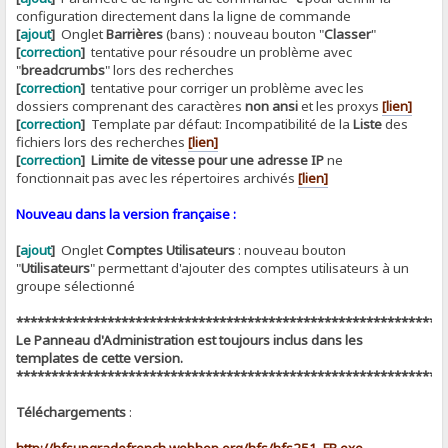
configuration directement dans la ligne de commande
[
ajout
]
Onglet
Barrières
(bans) : nouveau bouton "
Classer
"
[
correction
]
tentative pour résoudre un problème avec
"
breadcrumbs
" lors des recherches
[
correction
]
tentative pour corriger un problème avec les
dossiers comprenant des caractères
non ansi
et les proxys
[lien]
[
correction
]
Template par défaut: Incompatibilité de la
Liste
des
fichiers lors des recherches
[lien]
[
correction
]
Limite de vitesse pour une adresse IP
ne
fonctionnait pas avec les répertoires archivés
[lien]
Nouveau dans la version française :
[
ajout
]
Onglet
Comptes Utilisateurs
: nouveau bouton
"
Utilisateurs
" permettant d'ajouter des comptes utilisateurs à un
groupe sélectionné
*************************************************************
Le Panneau d'Administration est toujours inclus dans les
templates de cette version.
*************************************************************
Téléchargements
:
http://hfsupgradefrench.webhop.org/hfs/hfs251_FR.exe