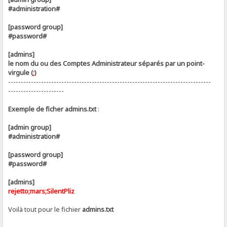
#administration#
[password group]
#password#
[admins]
le nom du ou des Comptes Administrateur séparés par un point-
virgule (
;
)
--------------------------------------------------------------------------------
----------------------
Exemple de ficher admins.txt
:
[admin group]
#administration#
[password group]
#password#
[admins]
rejetto;mars;SilentPliz
Voilà tout pour le fichier
admins.txt