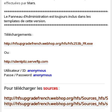
effectuées par
Mars
.
*************************************************************
Le Panneau d'Administration est toujours inclus dans les
templates de cette version.
*************************************************************
Téléchargements
:
http://hfsupgradefrench.webhop.org/hfs/hfs253b_FR.exe
Ou
:
http://silentpliz.serveftp.com
Utilisateur / ID
:
anonymous
Passe / Password
:
anonymous
Pour télécharger les
sources
:
http://hfsupgradefrench.webhop.org/hfs/Sources_hfs/So
http://hfsupgradefrench.webhop.org/hfs/Sources_hfs/scro