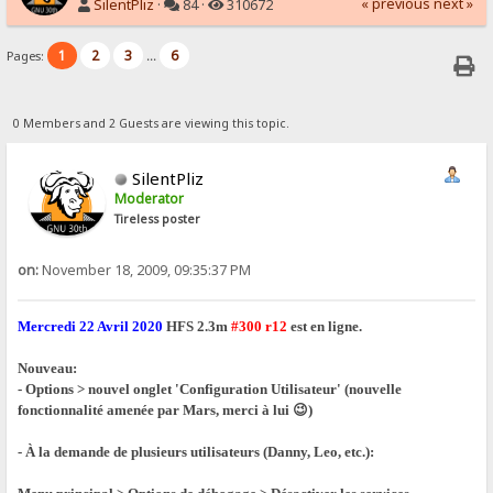
« previous
next »
SilentPliz
·
84 ·
310672
1
2
3
6
Pages:
...
0 Members and 2 Guests are viewing this topic.
SilentPliz
Moderator
Tireless poster
on:
November 18, 2009, 09:35:37 PM
Mercredi 22 Avril 2020
HFS 2.3m
#300 r12
est en ligne.
Nouveau:
- Options > nouvel onglet 'Configuration Utilisateur' (nouvelle
fonctionnalité amenée par Mars, merci à lui 😉)
- À la demande de plusieurs utilisateurs (Danny, Leo, etc.):