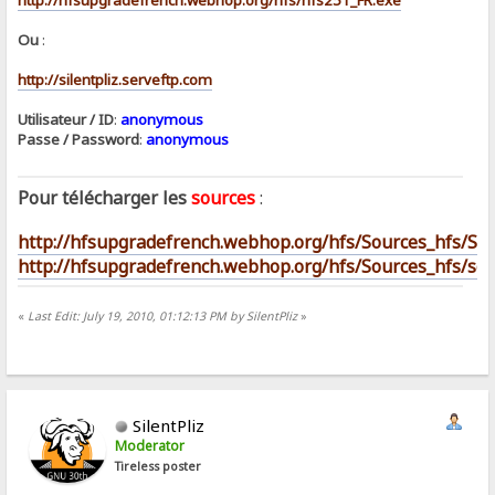
Ou
:
http://silentpliz.serveftp.com
Utilisateur / ID
:
anonymous
Passe / Password
:
anonymous
Pour télécharger les
sources
:
http://hfsupgradefrench.webhop.org/hfs/Sources_hfs/Sou
http://hfsupgradefrench.webhop.org/hfs/Sources_hfs/scro
«
Last Edit: July 19, 2010, 01:12:13 PM by SilentPliz
»
SilentPliz
Moderator
Tireless poster