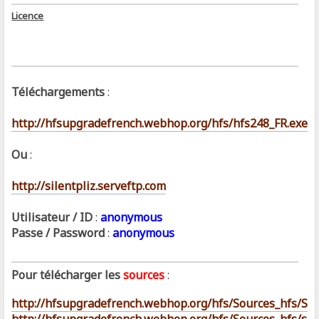
Licence
Téléchargements
:
http://hfsupgradefrench.webhop.org/hfs/hfs248_FR.exe
Ou
:
http://silentpliz.serveftp.com
Utilisateur / ID
:
anonymous
Passe / Password
:
anonymous
Pour télécharger les
sources
:
http://hfsupgradefrench.webhop.org/hfs/Sources_hfs/Sou