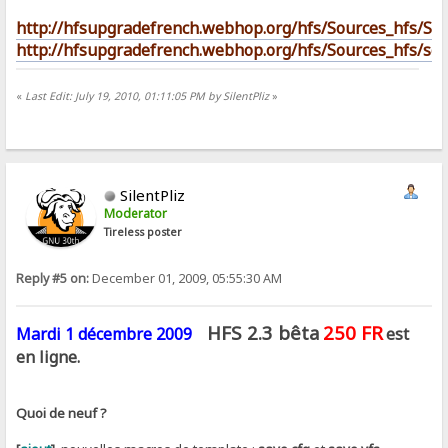
http://hfsupgradefrench.webhop.org/hfs/Sources_hfs/Sou
http://hfsupgradefrench.webhop.org/hfs/Sources_hfs/scro
«
Last Edit: July 19, 2010, 01:11:05 PM by SilentPliz
»
SilentPliz
Moderator
Tireless poster
Reply #5 on:
December 01, 2009, 05:55:30 AM
HFS 2.3 bêta
250 FR
Mardi 1 décembre 2009
est
en ligne.
Quoi de neuf ?