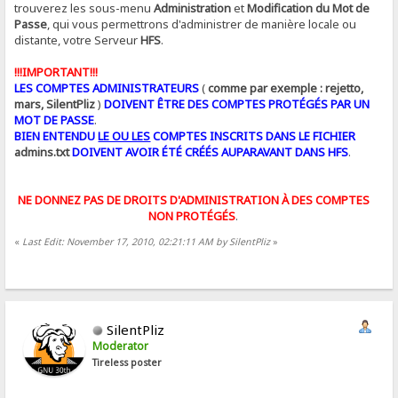
trouverez les sous-menu
Administration
et
Modification du Mot de
Passe
, qui vous permettrons d'administrer de manière locale ou
distante, votre Serveur
HFS
.
!!!IMPORTANT!!!
LES COMPTES ADMINISTRATEURS
(
comme par exemple : rejetto,
mars, SilentPliz
)
DOIVENT ÊTRE DES COMPTES PROTÉGÉS PAR UN
MOT DE PASSE
.
BIEN ENTENDU
LE OU LES
COMPTES INSCRITS DANS LE FICHIER
admins.txt
DOIVENT AVOIR ÉTÉ CRÉÉS AUPARAVANT DANS HFS
.
NE DONNEZ PAS DE DROITS D'ADMINISTRATION À DES COMPTES
NON PROTÉGÉS
.
«
Last Edit: November 17, 2010, 02:21:11 AM by SilentPliz
»
SilentPliz
Moderator
Tireless poster