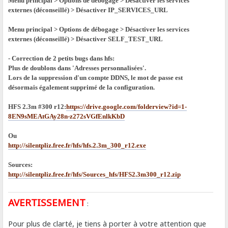
Menu principal > Options de débogage > Désactiver les services
externes (déconseillé) > Désactiver IP_SERVICES_URL
Menu principal > Options de débogage > Désactiver les services
externes (déconseillé) > Désactiver SELF_TEST_URL
- Correction de 2 petits bugs dans hfs:
Plus de doublons dans 'Adresses personnalisées'.
Lors de la suppression d'un compte DDNS, le mot de passe est
désormais également supprimé de la configuration.
HFS 2.3m #300 r12:
https://drive.google.com/folderview?id=1-
8EN9sMEAtGAy28n-z272sVGfEnlkKbD
Ou
http://silentpliz.free.fr/hfs/hfs.2.3m_300_r12.exe
Sources:
http://silentpliz.free.fr/hfs/Sources_hfs/HFS2.3m300_r12.zip
AVERTISSEMENT
:
Pour plus de clarté, je tiens à porter à votre attention que