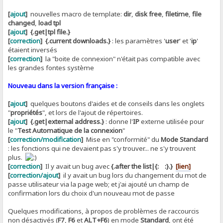
[
ajout
]
nouvelles macro de template:
dir
,
disk free
,
filetime
,
file
changed
,
load tpl
[
ajout
]
{.get|tpl file.}
[
correction
]
{.current downloads.}
: les paramètres '
user
' et '
ip
'
étaient inversés
[
correction
]
la "boite de connexion" n'était pas compatible avec
les grandes fontes système
Nouveau dans la version française :
[
ajout
]
quelques boutons d'aides et de conseils dans les onglets
"
propriétés
", et lors de l'ajout de répertoires.
[
ajout
]
{.get|external address.}
: donne l'
IP
externe utilisée pour
le "
Test Automatique de la connexion
"
[
correction/modification
]
Mise en "conformité" du
Mode Standard
: les fonctions qui ne devaient pas s'y trouver... ne s'y trouvent
plus.
[
correction
]
Il y avait un bug avec
{.after the list|{: :}.}
[lien]
[
correction/ajout
]
il y avait un bug lors du changement du mot de
passe utilisateur via la page web; et j'ai ajouté un champ de
confirmation lors du choix d'un nouveau mot de passe
Quelques modifications, à propos de problèmes de raccourcis
non désactivés (
F7
,
F6
et
ALT+F6
) en mode
Standard
, ont été