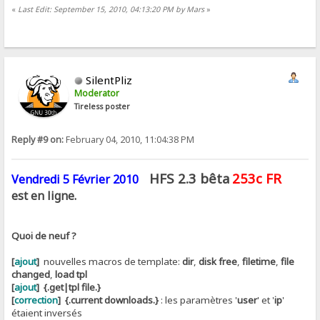
«
Last Edit: September 15, 2010, 04:13:20 PM by Mars
»
SilentPliz
Moderator
Tireless poster
Reply #9 on:
February 04, 2010, 11:04:38 PM
HFS 2.3 bêta
253c FR
Vendredi 5 Février 2010
est en ligne.
Quoi de neuf ?
[
ajout
]
nouvelles macros de template:
dir
,
disk free
,
filetime
,
file
changed
,
load tpl
[
ajout
]
{.get|tpl file.}
[
correction
]
{.current downloads.}
: les paramètres '
user
' et '
ip
'
étaient inversés