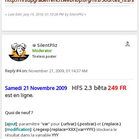
http://hfsupgradefrench.webhop.org/hfs/Sources_hfs/scro
«
Last Edit: July 19, 2010, 01:10:28 PM by SilentPliz
»
SilentPliz
Moderator
Tireless poster
Reply #4 on:
November 21, 2009, 01:14:37 AM
HFS 2.3 bêta
249 FR
Samedi 21 Novembre 2009
est en ligne.
Quoi de neuf ?
[
ajout
]
paramètre "
var
" pour
{.urlvar.}
{.postvar.}
et
{.replace.}
[
modification
]
{.regexp|replace=XXX|var=YYY.}
stockera le
résultat dans la variable
YYY