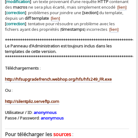
[
modification
]
un texte provenant d'une requête
HTTP
contenant
des
macros
ne sera plus écarté, mais simplement encodé
[lien]
[
correction
]
problèmes pour joindre une
[section]
du template,
depuis un
diff template
[lien]
[
correction
]
tentative pour résoudre un problème avec les
fichiers ayant des propriétés (
timestamps
) incorrectes
[lien]
*************************************************************
Le Panneau d'Administration est toujours inclus dans les
templates de cette version.
*************************************************************
Téléchargements
:
http://hfsupgradefrench.webhop.org/hfs/hfs249_FR.exe
Ou
:
http://silentpliz.serveftp.com
Utilisateur / ID
:
anonymous
Passe / Password
:
anonymous
Pour télécharger les
sources
: