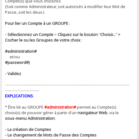
Compte(s) que vous choisirez.
(Soit comme Administrateur, soit autorisés à modifier leur Mot de
Passe, soit les deux.)
Pour lier un Compte à un GROUPE
:
- Sélectionnez un Compte
>
Cliquez sur le bouton
"
Choisir...
"
>
Cocher le ou les Groupes de votre choix
:
#administration#
et/ou
#password#)
- Validez
--------------------------------------------------------------------------------
----------------------
EXPLICATIONS
:
* Être lié au GROUPE
#administration#
permet au Compte(s)
choisi(s) de pouvoir gérer à partir d'un
navigateur Web
, via le
sous-menu Administration
:
- La création de Comptes
- Le changement de Mots de Passe des Comptes