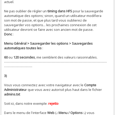
actuel.
Ne pas oublier de régler un
timing dans HFS
pour la sauvegarde
automatique des options; sinon, quand un utilisateur modifiera
son mot de passe, et que plus tard vous oublierez de
sauvegarder vos options... les prochaines connexion de cet
utilisateur devront se faire avec son ancien mot de passe.
Donc
:
Menu Général > Sauvegarder les options > Sauvegardes
automatiques toutes les
:
60
ou
120
secondes
, me semblent des valeurs raisonnables.
--------------------------------------------------------------------------------
----------------------
3)
Vous vous connectez avec votre navigateur avec le
Compte
Administrateu
r que vous avez autorisé plus haut dans le fichier
admins.txt
Soit ici, dans notre exemple:
rejetto
Dans le menu de l'interface
Web
(
.: Menu / Options :.
) vous