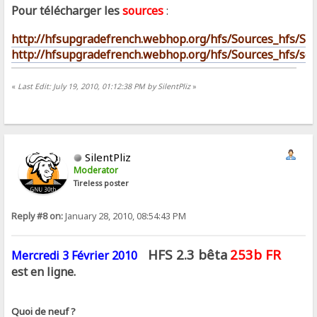
Pour télécharger les
sources
:
http://hfsupgradefrench.webhop.org/hfs/Sources_hfs/So
http://hfsupgradefrench.webhop.org/hfs/Sources_hfs/scro
«
Last Edit: July 19, 2010, 01:12:38 PM by SilentPliz
»
SilentPliz
Moderator
Tireless poster
Reply #8 on:
January 28, 2010, 08:54:43 PM
HFS 2.3 bêta
253b FR
Mercredi 3 Février 2010
est en ligne.
Quoi de neuf ?