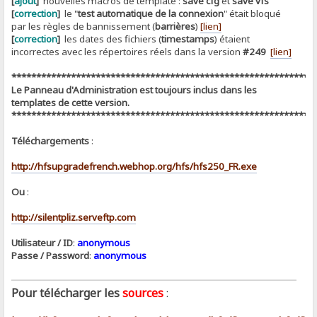
[
ajout
]
nouvelles macros de template :
save cfg
et
save vfs
[
correction
]
le "
test automatique de la connexion
" était bloqué
par les règles de bannissement (
barrières
)
[lien]
[
correction
]
les dates des fichiers (
timestamps
) étaient
incorrectes avec les répertoires réels dans la version
#249
[lien]
*************************************************************
Le Panneau d'Administration est toujours inclus dans les
templates de cette version.
*************************************************************
Téléchargements
:
http://hfsupgradefrench.webhop.org/hfs/hfs250_FR.exe
Ou
:
http://silentpliz.serveftp.com
Utilisateur / ID
:
anonymous
Passe / Password
:
anonymous
Pour télécharger les
sources
: