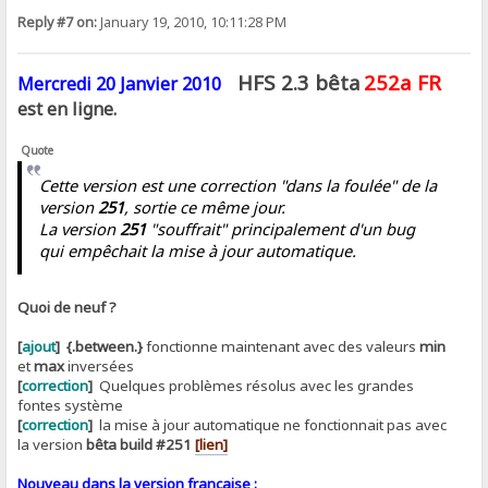
Reply #7 on:
January 19, 2010, 10:11:28 PM
HFS 2.3 bêta
252a FR
Mercredi 20 Janvier 2010
est en ligne.
Quote
Cette version est une correction "dans la foulée" de la
version
251
, sortie ce même jour.
La version
251
"souffrait" principalement d'un bug
qui empêchait la mise à jour automatique.
Quoi de neuf ?
[
ajout
]
{.between.}
fonctionne maintenant avec des valeurs
min
et
max
inversées
[
correction
]
Quelques problèmes résolus avec les grandes
fontes système
[
correction
]
la mise à jour automatique ne fonctionnait pas avec
la version
bêta build #251
[lien]
Nouveau dans la version française :