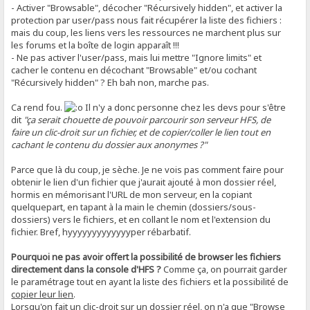
- Activer "Browsable", décocher "Récursively hidden", et activer la
protection par user/pass nous fait récupérer la liste des fichiers :
mais du coup, les liens vers les ressources ne marchent plus sur
les forums et la boîte de login apparaît !!!
- Ne pas activer l'user/pass, mais lui mettre "Ignore limits" et
cacher le contenu en décochant "Browsable" et/ou cochant
"Récursively hidden" ? Eh bah non, marche pas.
Ca rend fou.
Il n'y a donc personne chez les devs pour s'être
dit
"ça serait chouette de pouvoir parcourir son serveur HFS, de
faire un clic-droit sur un fichier, et de copier/coller le lien tout en
cachant le contenu du dossier aux anonymes ?"
Parce que là du coup, je sèche. Je ne vois pas comment faire pour
obtenir le lien d'un fichier que j'aurait ajouté à mon dossier réel,
hormis en mémorisant l'URL de mon serveur, en la copiant
quelquepart, en tapant à la main le chemin (dossiers/sous-
dossiers) vers le fichiers, et en collant le nom et l'extension du
fichier. Bref, hyyyyyyyyyyyyyper rébarbatif.
Pourquoi ne pas avoir offert la possibilité de browser les fichiers
directement dans la console d'HFS ?
Comme ça, on pourrait garder
le paramétrage tout en ayant la liste des fichiers et la possibilité de
copier leur lien
.
Lorsqu'on fait un clic-droit sur un dossier réel, on n'a que "Browse