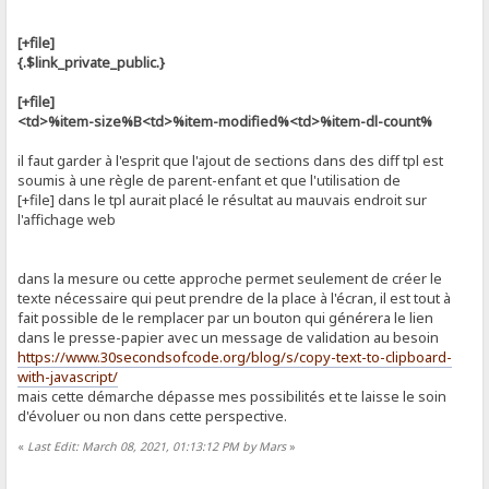
[+file]
{.$link_private_public.}
[+file]
<td>%item-size%B<td>%item-modified%<td>%item-dl-count%
il faut garder à l'esprit que l'ajout de sections dans des diff tpl est
soumis à une règle de parent-enfant et que l'utilisation de
[+file] dans le tpl aurait placé le résultat au mauvais endroit sur
l'affichage web
dans la mesure ou cette approche permet seulement de créer le
texte nécessaire qui peut prendre de la place à l'écran, il est tout à
fait possible de le remplacer par un bouton qui générera le lien
dans le presse-papier avec un message de validation au besoin
https://www.30secondsofcode.org/blog/s/copy-text-to-clipboard-
with-javascript/
mais cette démarche dépasse mes possibilités et te laisse le soin
d'évoluer ou non dans cette perspective.
«
Last Edit: March 08, 2021, 01:13:12 PM by Mars
»