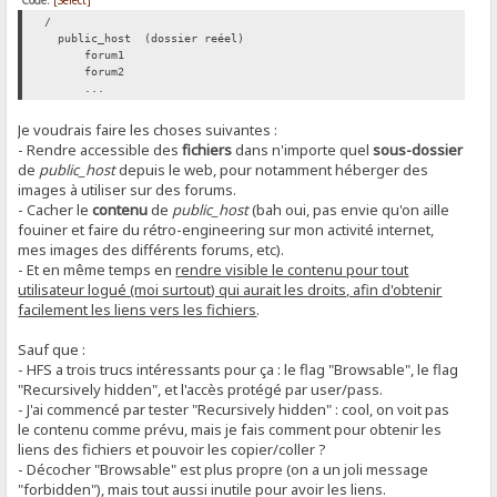
Code:
[Select]
/
public_host (dossier reéel)
forum1
forum2
...
Je voudrais faire les choses suivantes :
- Rendre accessible des
fichiers
dans n'importe quel
sous-dossier
de
public_host
depuis le web, pour notamment héberger des
images à utiliser sur des forums.
- Cacher le
contenu
de
public_host
(bah oui, pas envie qu'on aille
fouiner et faire du rétro-engineering sur mon activité internet,
mes images des différents forums, etc).
- Et en même temps en
rendre visible le contenu pour tout
utilisateur logué (moi surtout) qui aurait les droits, afin d'obtenir
facilement les liens vers les fichiers
.
Sauf que :
- HFS a trois trucs intéressants pour ça : le flag "Browsable", le flag
"Recursively hidden", et l'accès protégé par user/pass.
- J'ai commencé par tester "Recursively hidden" : cool, on voit pas
le contenu comme prévu, mais je fais comment pour obtenir les
liens des fichiers et pouvoir les copier/coller ?
- Décocher "Browsable" est plus propre (on a un joli message
"forbidden"), mais tout aussi inutile pour avoir les liens.