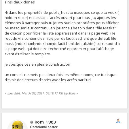
ainsi deux clones
4) dans les propriétés de public_host tu masques ce que tu veux (
hidden recur) en laissant l'accès ouvert pour tous , tu ajoutes les
éléments à partager puis tu joues sur les propriétes pous afficher
ou masquer leur contenu, en jouant au besoin dans "file Masks"
de chacun pour filtrer la liste apparaissant dans la page web ( le
root du vfs contient les filtre par defaut), sachant que default file
mask (index.html;index.htm;default.html;default.htm) correspond à
la page web qui doit etre recherché en premier pour l'affichage
avant d'utiliser le template
je vois que t'es en pleine construction
un conseil: ne mets pas deux fois les mêmes noms, car tu risque
d'avoir des erreurs d'accès avec les accès par l'url
«
Last Edit: March 03, 2021, 04:19:17 PM by Mars
»
Rom_1983
Occasional poster