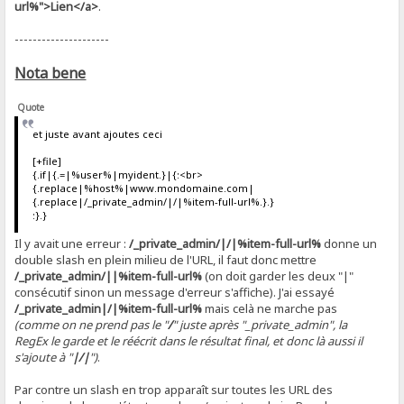
url%">Lien</a>
.
---------------------
Nota bene
Quote
et juste avant ajoutes ceci
[+file]
{.if|{.=|%user%|myident.}|{:<br>
{.replace|%host%|www.mondomaine.com|
{.replace|/_private_admin/|/|%item-full-url%.}.}
:}.}
Il y avait une erreur :
/_private_admin/|/|%item-full-url%
donne un
double slash en plein milieu de l'URL, il faut donc mettre
/_private_admin/||%item-full-url%
(on doit garder les deux "|"
consécutif sinon un message d'erreur s'affiche). J'ai essayé
/_private_admin|/|%item-full-url%
mais celà ne marche pas
(comme on ne prend pas le "
/
" juste après "_private_admin", la
RegEx le garde et le réécrit dans le résultat final, et donc là aussi il
s'ajoute à "
|/|
")
.
Par contre un slash en trop apparaît sur toutes les URL des