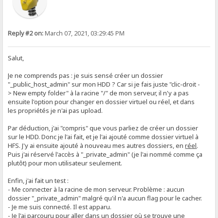
Reply #2 on:
March 07, 2021, 03:29:45 PM
Salut,
Je ne comprends pas : je suis sensé créer un dossier
"_public_host_admin" sur mon HDD ? Car si je fais juste "clic-droit -
> New empty folder" à la racine "/" de mon serveur, il n'y a pas
ensuite l'option pour changer en dossier virtuel ou réel, et dans
les propriétés je n'ai pas upload.
Par déduction, j'ai "compris" que vous parliez de créer un dossier
sur le HDD. Donc je l'ai fait, et je l'ai ajouté comme dossier virtuel à
HFS. J'y ai ensuite ajouté à nouveau mes autres dossiers, en
réel
.
Puis j'ai réservé l'accès à "_private_admin" (je l'ai nommé comme ça
plutôt) pour mon utilisateur seulement.
Enfin, j'ai fait un test :
- Me connecter à la racine de mon serveur. Problème : aucun
dossier "_private_admin" malgré qu'il n'a aucun flag pour le cacher.
- Je me suis connecté. Il est apparu.
- Je l'ai parcouru pour aller dans un dossier où se trouve une