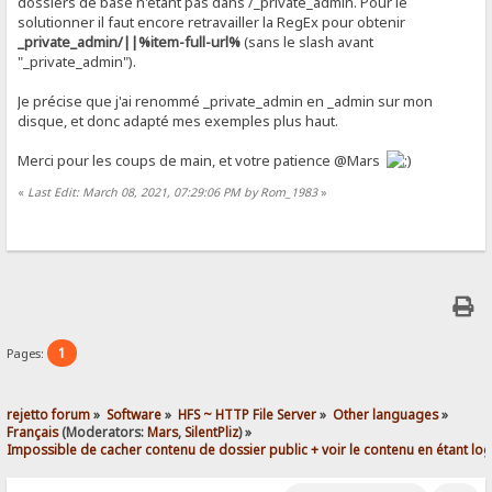
dossiers de base n'étant pas dans /_private_admin. Pour le
solutionner il faut encore retravailler la RegEx pour obtenir
_private_admin/||%item-full-url%
(sans le slash avant
"_private_admin").
Je précise que j'ai renommé _private_admin en _admin sur mon
disque, et donc adapté mes exemples plus haut.
Merci pour les coups de main, et votre patience @Mars
«
Last Edit: March 08, 2021, 07:29:06 PM by Rom_1983
»
1
Pages:
rejetto forum
»
Software
»
HFS ~ HTTP File Server
»
Other languages
»
Français
(Moderators:
Mars
,
SilentPliz
) »
Impossible de cacher contenu de dossier public + voir le contenu en étant lo