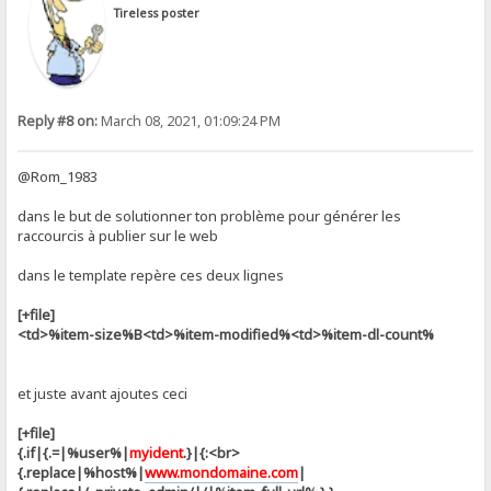
Tireless poster
Reply #8 on:
March 08, 2021, 01:09:24 PM
@Rom_1983
dans le but de solutionner ton problème pour générer les
raccourcis à publier sur le web
dans le template repère ces deux lignes
[+file]
<td>%item-size%B<td>%item-modified%<td>%item-dl-count%
et juste avant ajoutes ceci
[+file]
{.if|{.=|%user%|
myident
.}|{:<br>
{.replace|%host%|
www.mondomaine.com
|