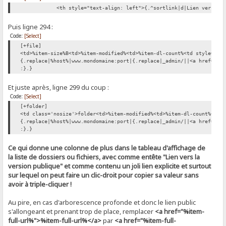
<th style="text-align: left">{.^sortlink|d|Lien vers la ve
Puis ligne 294 :
Code:
[Select]
[+file]
<td>%item-size%B<td>%item-modified%<td>%item-dl-count%<td style="te
{.replace|%host%|www.mondomaine:port|{.replace|_admin/||<a href="%i
:}.}
Et juste après, ligne 299 du coup :
Code:
[Select]
[+folder]
<td class='nosize'>folder<td>%item-modified%<td>%item-dl-count%<td 
{.replace|%host%|www.mondomaine:port|{.replace|_admin/||<a href="%i
:}.}
Ce qui donne une colonne de plus dans le tableau d'affichage de
la liste de dossiers ou fichiers, avec comme entête "Lien vers la
version publique" et comme contenu un joli lien explicite et surtout
sur lequel on peut faire un clic-droit pour copier sa valeur sans
avoir à triple-cliquer !
Au pire, en cas d'arborescence profonde et donc le lien public
s'allongeant et prenant trop de place, remplacer
<a href="%item-
full-url%">%item-full-url%</a>
par
<a href="%item-full-