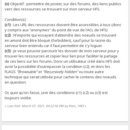
(o)
Objectif : permettre de poster, sur des forums, des liens publics
vers des ressources se trouvant sur mon serveur HFS.
Condition(s) :
(c1)
: Les URL des ressources doivent être accessibles à tous (donc
y compris aux "anonymes" du point de vue de l'ACL de HFS)
(c2)
: N'importe qui essayant d'atteindre des noeuds se trouvant
en amont doit être bloqué (forbidden), sauf pour la racine du
serveur bien entendu car il faut permettre de s'y loguer.
(c3)
: Je veux pouvoir parcourir les dossier de mon serveur pour y
trouver les ressources et copier leur lien pour faciliter le partage
de ces liens sur les forums. Donc un utilisateur créé dans HFS doit
avoir la possibilité d'outrepasser la condition (c2), et donc les
FLAGS
"Browsable"
et
"Recursively hidden"
ou toute autre
technique qui serait utilisée pour cacher le contenu des noeuds
en question.
Or, quoi qu'on fasse, une des conditions (c1) (c2) ou (c3) est
toujours violée.
«
Last Edit: March 07, 2021, 04:22:56 PM by Rom_1983
»