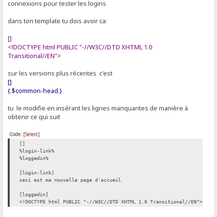
connexions pour tester les logins
dans ton template tu dois avoir ca:
[]
<!DOCTYPE html PUBLIC "-//W3C//DTD XHTML 1.0
Transitional//EN">
sur les versions plus récentes c'est
[]
{.$common-head.}
tu le modifie en insérant les lignes manquantes de manière à
obtenir ce qui suit
Code:
[Select]
[]
%login-link%
%loggedin%
[login-link]
ceci est ma nouvelle page d'accueil
[loggedin]
<!DOCTYPE html PUBLIC "-//W3C//DTD XHTML 1.0 Transitional//EN">