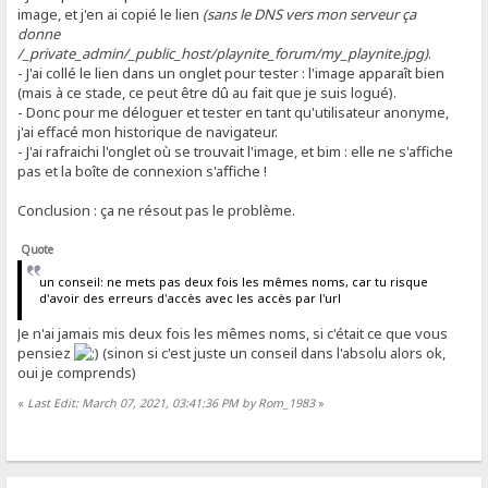
image, et j'en ai copié le lien
(sans le DNS vers mon serveur ça
donne
/_private_admin/_public_host/playnite_forum/my_playnite.jpg)
.
- J'ai collé le lien dans un onglet pour tester : l'image apparaît bien
(mais à ce stade, ce peut être dû au fait que je suis logué).
- Donc pour me déloguer et tester en tant qu'utilisateur anonyme,
j'ai effacé mon historique de navigateur.
- J'ai rafraichi l'onglet où se trouvait l'image, et bim : elle ne s'affiche
pas et la boîte de connexion s'affiche !
Conclusion : ça ne résout pas le problème.
Quote
un conseil: ne mets pas deux fois les mêmes noms, car tu risque
d'avoir des erreurs d'accès avec les accès par l'url
Je n'ai jamais mis deux fois les mêmes noms, si c'était ce que vous
pensiez
(sinon si c'est juste un conseil dans l'absolu alors ok,
oui je comprends)
«
Last Edit: March 07, 2021, 03:41:36 PM by Rom_1983
»