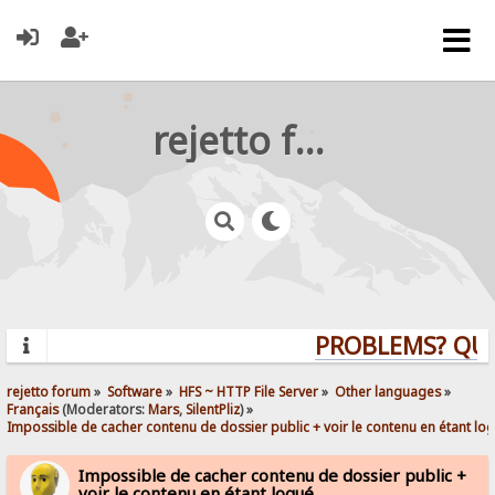
rejetto forum
PROBLEMS? QUEST
rejetto forum
»
Software
»
HFS ~ HTTP File Server
»
Other languages
»
Français
(Moderators:
Mars
,
SilentPliz
) »
Impossible de cacher contenu de dossier public + voir le contenu en étant lo
Impossible de cacher contenu de dossier public +
voir le contenu en étant logué