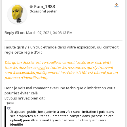
Rom_1983
Occasional poster
Reply #3 on:
March 07, 2021, 04:08:43 PM
J'aoute qu'il y a un truc étrange dans votre explication, qui contredit
règle cette règle d'or :
Dès qu'un dossier est verrouillé en
amont
(accès user restreint),
tous les dossiers en
aval
et toutes les ressources qui s'y trouvent
sont
inaccessibles
publiquement (accéder à l'URL est bloqué par un
panneau d'identification).
Donc je vois mal comment avec une technique d'imbrication vous
pourriez éviter celà.
Et vous m'avez bien dit :
Quote
2) ajoutes public_host_admin à ton vfs ( sans limitation ) puis dans
ses propriétés ajouter seulement ton compte dans (access delete
upload) pour être le seul à y avoir access une fois que tu sera
identifié