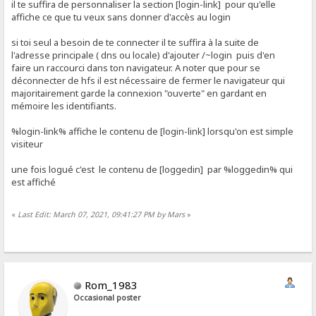
il te suffira de personnaliser la section [login-link] pour qu'elle
affiche ce que tu veux sans donner d'accès au login
si toi seul a besoin de te connecter il te suffira à la suite de
l'adresse principale ( dns ou locale) d'ajouter /~login puis d'en
faire un raccourci dans ton navigateur. A noter que pour se
déconnecter de hfs il est nécessaire de fermer le navigateur qui
majoritairement garde la connexion "ouverte" en gardant en
mémoire les identifiants.
%login-link% affiche le contenu de [login-link] lorsqu'on est simple
visiteur
une fois logué c'est le contenu de [loggedin] par %loggedin% qui
est affiché
«
Last Edit: March 07, 2021, 09:41:27 PM by Mars
»
Rom_1983
Occasional poster