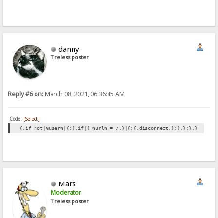
danny
Tireless poster
Reply #6 on:
March 08, 2021, 06:36:45 AM
Code:
[Select]
{.if not|%user%|{:{.if|{.%url% = /.}|{:{.disconnect.}:}.}:}.}
Mars
Moderator
Tireless poster