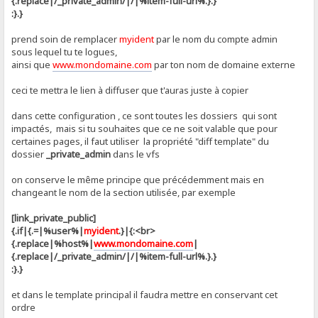
{.replace|/_private_admin/|/|%item-full-url%.}.}
:}.}
prend soin de remplacer
myident
par le nom du compte admin
sous lequel tu te logues,
ainsi que
www.mondomaine.com
par ton nom de domaine externe
ceci te mettra le lien à diffuser que t'auras juste à copier
dans cette configuration , ce sont toutes les dossiers qui sont
impactés, mais si tu souhaites que ce ne soit valable que pour
certaines pages, il faut utiliser la propriété "diff template" du
dossier
_private_admin
dans le vfs
on conserve le même principe que précédemment mais en
changeant le nom de la section utilisée, par exemple
[link_private_public]
{.if|{.=|%user%|
myident
.}|{:<br>
{.replace|%host%|
www.mondomaine.com
|
{.replace|/_private_admin/|/|%item-full-url%.}.}
:}.}
et dans le template principal il faudra mettre en conservant cet
ordre