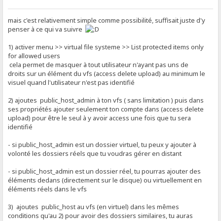
mais c'est relativement simple comme possibilité, suffisait juste d'y
penser à ce qui va suivre
1) activer menu >> virtual file systeme >> List protected items only
for allowed users
cela permet de masquer à tout utilisateur n'ayant pas uns de
droits sur un élément du vfs (access delete upload) au minimum le
visuel quand l'utilisateur n'est pas identifié
2) ajoutes public_host_admin à ton vfs ( sans limitation ) puis dans
ses propriétés ajouter seulement ton compte dans (access delete
upload) pour être le seul à y avoir access une fois que tu sera
identifié
- si public_host_admin est un dossier virtuel, tu peux y ajouter à
volonté les dossiers réels que tu voudras gérer en distant
- si public_host_admin est un dossier réel, tu pourras ajouter des
éléments dedans (directement sur le disque) ou virtuellement en
éléments réels dans le vfs
3) ajoutes public_host au vfs (en virtuel) dans les mêmes
conditions qu'au 2) pour avoir des dossiers similaires, tu auras