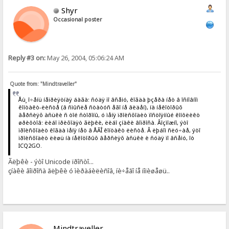
Shyr
Occasional poster
Reply #3 on:
May 26, 2004, 05:06:24 AM
Quote from: "Mindtraveller"
Åù¸ î÷åíü íåïðèÿòíàÿ áàãà: ñóäÿ ïî âñåìó, êîãäà þçåðà íåò â îñíîâíîì
êîíòàêò-ëèñòå (â ñìûñëå ñòàòóñ åãî íå âèäåí), íà íåêîòîðûõ
âåðñèÿõ àñüêè ñ òîé ñòîðîíû, ó ìåíÿ ïðîèñõîäèò ïîñòîÿííûé êîíôëèêò
øðèôòîâ: ëèáî ïðèõîäÿò ãëþêè, ëèáî çíàêè âîïðîñà. Âîçìîæíî, ýòî
ïðîèñõîäèò êîãäà ìåíÿ íåò â ÅÃÎ êîíòàêò ëèñòå. Â ëþáîì ñëó÷àå, ýòî
ïðîèñõîäèò ëèøü íà íåêîòîðûõ âåðñèÿõ àñüêè è ñóäÿ ïî âñåìó, îò
ICQ2GO.
Ãëþêè - ýòî Unicode ïðîñòî...
çíàêè âîïðîñà ãëþêè ó ìèðàáèëèñîâ, íè÷åãî íå ïîïèøåøü..
Mindtraveller