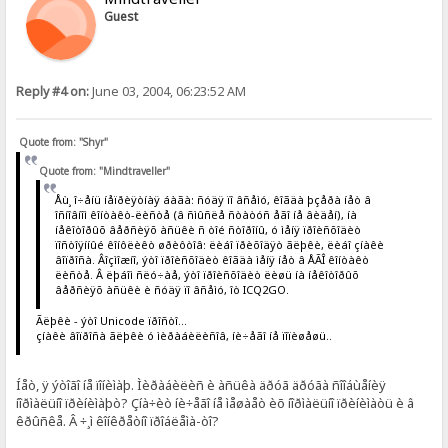
Guest
Reply #4 on:
June 03, 2004, 06:23:52 AM
Quote from: "Shyr"
Quote from: "Mindtraveller"
Åù¸ î÷åíü íåïðèÿòíàÿ áàãà: ñóäÿ ïî âñåìó, êîãäà þçåðà íåò â
îñíîâíîì êîíòàêò-ëèñòå (â ñìûñëå ñòàòóñ åãî íå âèäåí), íà
íåêîòîðûõ âåðñèÿõ àñüêè ñ òîé ñòîðîíû, ó ìåíÿ ïðîèñõîäèò
ïîñòîÿííûé êîíôëèêò øðèôòîâ: ëèáî ïðèõîäÿò ãëþêè, ëèáî çíàêè
âîïðîñà. Âîçìîæíî, ýòî ïðîèñõîäèò êîãäà ìåíÿ íåò â ÅÃÎ êîíòàêò
ëèñòå. Â ëþáîì ñëó÷àå, ýòî ïðîèñõîäèò ëèøü íà íåêîòîðûõ
âåðñèÿõ àñüêè è ñóäÿ ïî âñåìó, îò ICQ2GO.
Ãëþêè - ýòî Unicode ïðîñòî...
çíàêè âîïðîñà ãëþêè ó ìèðàáèëèñîâ, íè÷åãî íå ïîïèøåøü..
Íåò, ÿ ýòîãî íå ïîíèìàþ. Ìèðàáèëèñ è àñüêà äðóã äðóãà ñîîáùåíèÿ
íîðìàëüíî ïðèíèìàþò? Çíà÷èò íè÷åãî íå ìåøàåò èõ íîðìàëüíî ïðèíèìàòü è â
êðûñêå. Â ÷¸ì êîíêðåòíî ïðîáëåìà-òî?