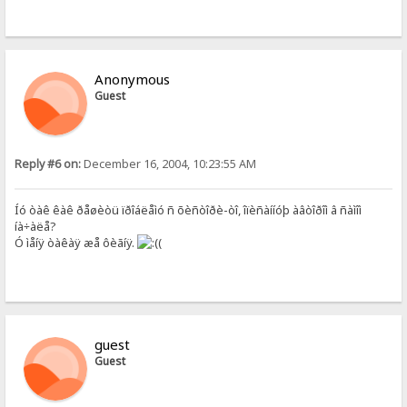
Anonymous
Guest
Reply #6 on:
December 16, 2004, 10:23:55 AM
Íó òàê êàê ðåøèòü ïðîáëåìó ñ õèñòîðè-òî, îïèñàííóþ àâòîðîì â ñàìîì
íà÷àëå?
Ó ìåíÿ òàêàÿ æå ôèãíÿ.
(
guest
Guest