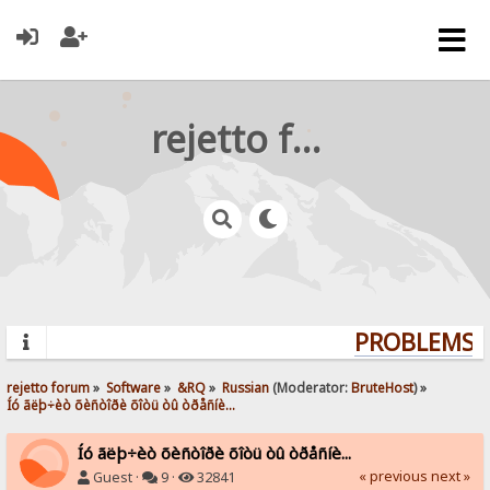
rejetto forum
PROBLEMS? 
rejetto forum
»
Software
»
&RQ
»
Russian
(Moderator:
BruteHost
) »
Íó ãëþ÷èò õèñòîðè õîòü òû òðåñíè...
Íó ãëþ÷èò õèñòîðè õîòü òû òðåñíè...
« previous
next »
Guest ·
9 ·
32841