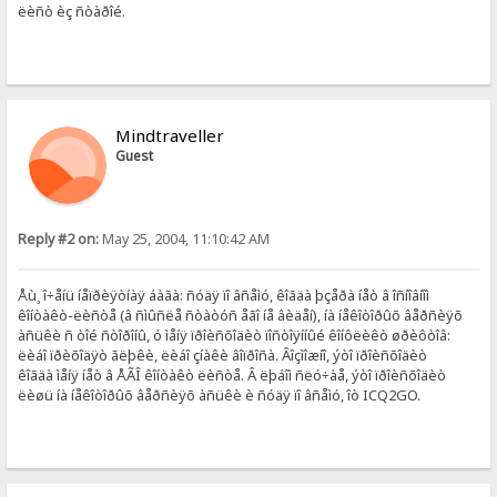
ëèñò èç ñòàðîé.
Mindtraveller
Guest
Reply #2 on:
May 25, 2004, 11:10:42 AM
Åù¸ î÷åíü íåïðèÿòíàÿ áàãà: ñóäÿ ïî âñåìó, êîãäà þçåðà íåò â îñíîâíîì
êîíòàêò-ëèñòå (â ñìûñëå ñòàòóñ åãî íå âèäåí), íà íåêîòîðûõ âåðñèÿõ
àñüêè ñ òîé ñòîðîíû, ó ìåíÿ ïðîèñõîäèò ïîñòîÿííûé êîíôëèêò øðèôòîâ:
ëèáî ïðèõîäÿò ãëþêè, ëèáî çíàêè âîïðîñà. Âîçìîæíî, ýòî ïðîèñõîäèò
êîãäà ìåíÿ íåò â ÅÃÎ êîíòàêò ëèñòå. Â ëþáîì ñëó÷àå, ýòî ïðîèñõîäèò
ëèøü íà íåêîòîðûõ âåðñèÿõ àñüêè è ñóäÿ ïî âñåìó, îò ICQ2GO.