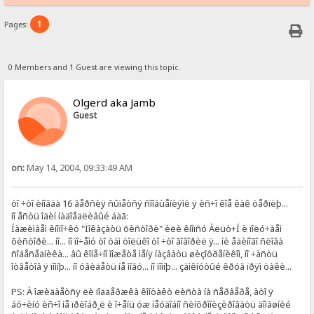
1
Pages:
0 Members and 1 Guest are viewing this topic.
Olgerd aka Jamb
Guest
on:
May 14, 2004, 09:33:49 AM
òî ÷òî èíîãäà 16 âåðñèÿ ñûïåòñÿ ñîîáùåíèÿìè ÿ èñ÷î êîå êàê òåðïëþ...
íî åñòü îäèí íàäîåäëèâûé áàã:
Íàæèìàåì êíîïî÷êó "Ïîêàçàòü õèñòîðè" èëè êíîïñó Àëüò+Í è ïîëó÷àåì
õèñòîðè... íî... íî ïî÷åìó òî òàì òîëüêî òî ÷òî ãîâîðèë ÿ... íè åäèíîãî ñëîâà
ñîáåñåäíèêà... âû êîíå÷íî ìîæåòå ìåíÿ íàçâàòü øèçîôðåíèêîì, íî ÷àñòü
îòâåòîâ ÿ ïîìíþ... íî óâèäåòü íå ìîãó... íî ïîìíþ... çàìêíóòûé êðóã ïðÿì òàêè...
PS: À îæèäàåòñÿ ëè ïîääåðæêà êîíòàêò ëèñòà íà ñåðâåðå, àòî ÿ
áó÷èíó èñ÷î íå ïðèîáð¸ë è î÷åíü óæ íåóäîáíî ñèíõðîíèçèðîâàòü äîìàøíèé