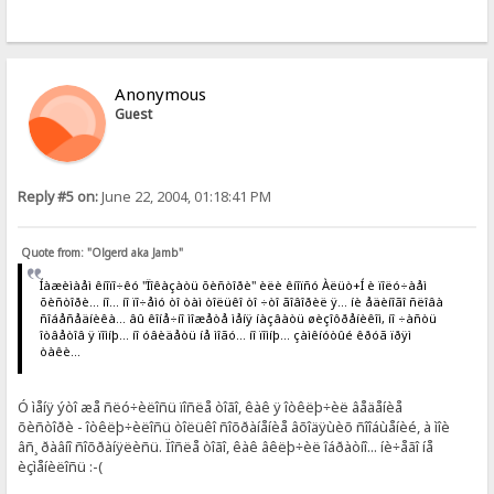
Anonymous
Guest
Reply #5 on:
June 22, 2004, 01:18:41 PM
Quote from: "Olgerd aka Jamb"
Íàæèìàåì êíîïî÷êó "Ïîêàçàòü õèñòîðè" èëè êíîïñó Àëüò+Í è ïîëó÷àåì
õèñòîðè... íî... íî ïî÷åìó òî òàì òîëüêî òî ÷òî ãîâîðèë ÿ... íè åäèíîãî ñëîâà
ñîáåñåäíèêà... âû êîíå÷íî ìîæåòå ìåíÿ íàçâàòü øèçîôðåíèêîì, íî ÷àñòü
îòâåòîâ ÿ ïîìíþ... íî óâèäåòü íå ìîãó... íî ïîìíþ... çàìêíóòûé êðóã ïðÿì
òàêè...
Ó ìåíÿ ýòî æå ñëó÷èëîñü ïîñëå òîãî, êàê ÿ îòêëþ÷èë âåäåíèå
õèñòîðè - îòêëþ÷èëîñü òîëüêî ñîõðàíåíèå âõîäÿùèõ ñîîáùåíèé, à ìîè
âñ¸ ðàâíî ñîõðàíÿëèñü. Ïîñëå òîãî, êàê âêëþ÷èë îáðàòíî... íè÷åãî íå
èçìåíèëîñü :-(