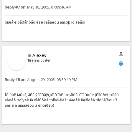
Reply #7 on:
May 18, 2005, 07:09:46 AM
òîæå èíòåðåñóåò êàê ïîáåäèòü äàííóþ ïðîáëåìó
Alexey
Tireless poster
Reply #8 on:
August 29, 2005, 08:59:19 PM
Íó êàê îáû÷íî, âñå ýòî ñâÿçàíî ñ îòêëþ÷åíèåì ñîáûòèé (ñìîòðèì ÷òîáû
ãàëêè ñòîÿëè íà ñîáûòèå "ñîîáùåíèå" ãàëêè íàïðîòèâ ñîõðàíèòü íà
äèñê è äîáàâèòü â èñòîðèþ)