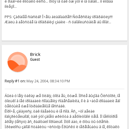
è ðàáî÷èé êîíòàêò ëèñò... õîòÿ íå òàê óæ ýòî è íå óäîáíî... íî èíîãäà
ïîëåçíî...
PPS: Çàðàíåå ñïàñèáî! Î÷åíü áëàãîäàðåí!! Ñóïåðñêàÿ ïðîãðàìóëÿ!!!
Æàëü â äåòñòâå íà ïðîãðàìèçì çàáèë - ñ óäîâîëüñòâèåì áû ïîìîã!...
Brick
Guest
Reply #1 on:
May 24, 2004, 08:34:10 PM
Áûëà ó ìåíÿ òàêàÿ æå ôèãíÿ, òîêà åù¸ õóæå. Ïîñëå âûçîâà Õèñòîðè, íå
òîëüêî â íåé ïðîïàäàëè ñîîáùåíèÿ ñîáåñåäíèêà, íî è â ÷àòå ïðîïàäàëè åãî
òåêóùèå óæå îòïðàâëåííûå ìåññàãè.
Êîðî÷å, çàìàÿëñÿ, òàê ïîáåäèòü è íå ñìîã. Âñ¸, ÷òî äåëàë
ïîäîçðèòåëüíîãî, òàê ýòî çàìåíó øðèôòà â äåôîëòîâîé òåìå. Íî íåêîòîðîå
âðåìÿ (ìåñÿö) âñ¸ ðàáîòàëî íîðìàëüíî. Ïîòîì áàö, è õîòü òû òðåñíè.
Ïðèøëîñü çàíîâî ñòàâèòü ÷èñòóþ Êðûñêó è ïåðåìåùàòü â íå¸ êîíòàêò