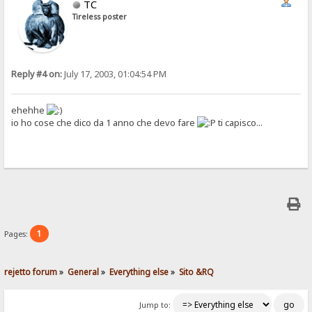
TC
Tireless poster
Reply #4 on:
July 17, 2003, 01:04:54 PM
ehehhe
io ho cose che dico da 1 anno che devo fare
ti capisco...
1
Pages:
rejetto forum
»
General
»
Everything else
»
Sito &RQ
Jump to: