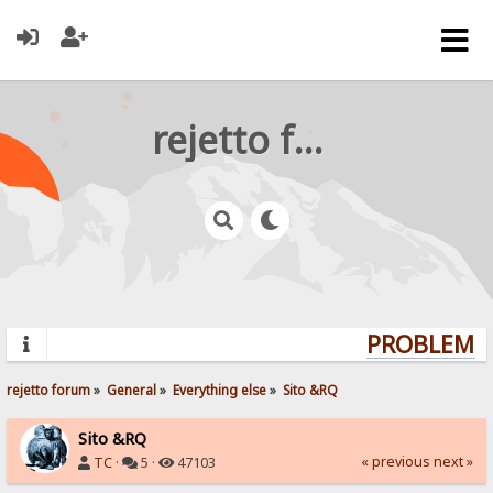
rejetto forum
PROBLEMS?
rejetto forum
»
General
»
Everything else
»
Sito &RQ
Sito &RQ
« previous
next »
TC
·
5 ·
47103