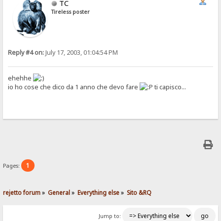
TC
Tireless poster
Reply #4 on:
July 17, 2003, 01:04:54 PM
ehehhe
io ho cose che dico da 1 anno che devo fare
ti capisco...
1
Pages:
rejetto forum
»
General
»
Everything else
»
Sito &RQ
Jump to: