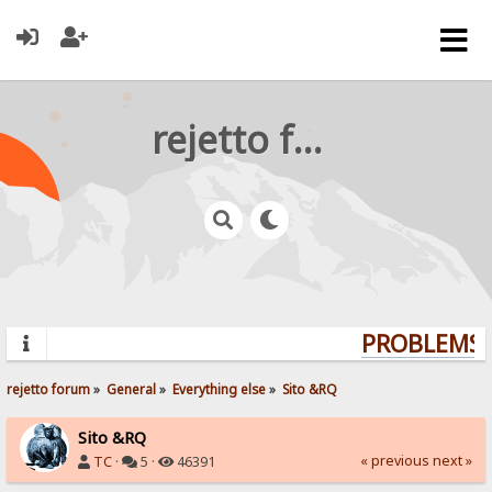
rejetto forum
PROBLEMS? 
rejetto forum
»
General
»
Everything else
»
Sito &RQ
Sito &RQ
« previous
next »
TC
·
5 ·
46391