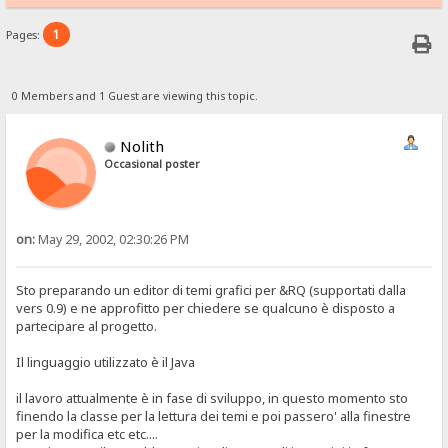
1
Pages:
0 Members and 1 Guest are viewing this topic.
Nolith
Occasional poster
on:
May 29, 2002, 02:30:26 PM
Sto preparando un editor di temi grafici per &RQ (supportati dalla
vers 0.9) e ne approfitto per chiedere se qualcuno è disposto a
partecipare al progetto.
Il linguaggio utilizzato è il Java
il lavoro attualmente è in fase di sviluppo, in questo momento sto
finendo la classe per la lettura dei temi e poi passero' alla finestre
per la modifica etc etc....