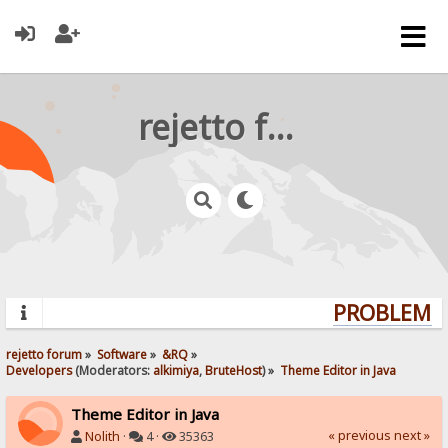
rejetto forum
PROBLEMS?
rejetto forum
»
Software
»
&RQ
»
Developers
(Moderators:
alkimiya
,
BruteHost
) »
Theme Editor in Java
Theme Editor in Java
« previous
next »
Nolith
·
4 ·
35363