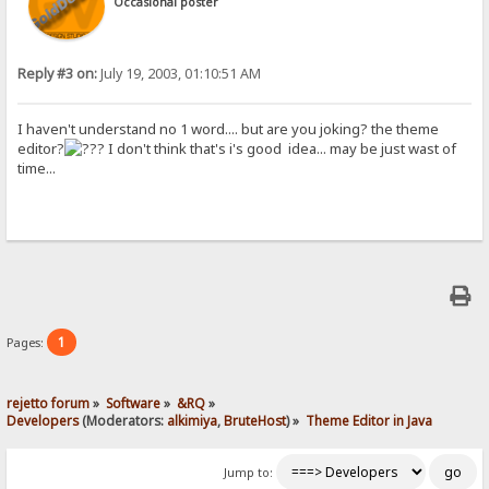
Occasional poster
Reply #3 on:
July 19, 2003, 01:10:51 AM
I haven't understand no 1 word.... but are you joking? the theme
editor?
I don't think that's i's good idea... may be just wast of
time...
1
Pages:
rejetto forum
»
Software
»
&RQ
»
Developers
(Moderators:
alkimiya
,
BruteHost
) »
Theme Editor in Java
Jump to: